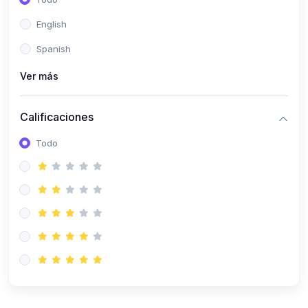
(0)
Patología Especial
English
(0)
Semiología I
Spanish
(0)
Semiología II
Ver más
(0)
Farmacología I
Calificaciones
(0)
Farmacología II
Todo
(0)
Fisiopatología
(0)
Antropología Física
(0)
Imagenología
(0)
Epidemiología
(0)
Cirugía I: Técnica y Anestesiología
(0)
Cirugía II: Tórax
(0)
Cirugía II: Abdomen