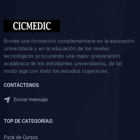
(0)
Medicina Interna: Nefrología
(0)
Medicina Interna: Hematología
(1)
Medicina Interna: Dermatología
(1)
Medicina Interna: Endocrinología
Brinda una formación complementaria en la educación
(1)
Medicina Interna: Infectología y Medicina Tropical
universitaria y en la educación de los niveles
tecnológicos procurando una mejor preparación
(0)
Gerencia y Administración de Salud
académica de los estudiantes universitarios, de tal
(1)
Medicina Legal, Deontología y Ética Médica
modo siga con éxito los estudios superiores.
(0)
Traumatología y Ortopedia
CONTÁCTENOS
(0)
Pediatría I
Enviar mensaje
(1)
Pediatría II
(0)
Ginecología y Obstetricia I
TOP DE CATEGORÍAS:
(0)
Ginecología y Obstetricia II
(0)
Clínica de Cirugía
Pack de Cursos