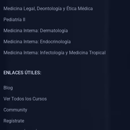
(0)
Clínica de Obstetricia
Medicina Legal, Deontología y Ética Médica
(0)
Clínica de Pediatría
Pediatría II
(0)
Clínica de Medicina Interna
Medicina Interna: Dermatología
(0)
Interculturalidad
Medicina Interna: Endocrinología
(0)
Idiomas
Medicina Interna: Infectología y Medicina Tropical
(0)
2. CLASES EN VIVO
(0)
Por iniciarse
ENLACES ÚTILES:
(0)
En proceso
Blog
(0)
3. CONFERENCIAS
Ver Todos los Cursos
(0)
Por iniciar
Community
(0)
En pleno proceso
Regístrate
(0)
4. RESOLUCIÓN DE PROBLEMAS