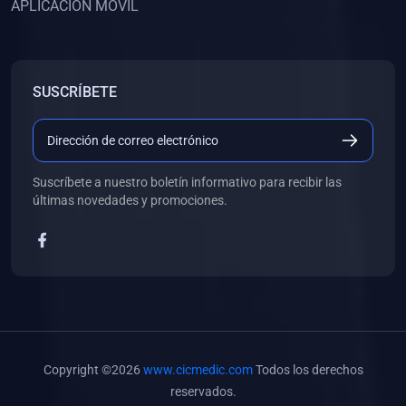
APLICACIÓN MÓVIL
(0)
Banco de Preguntas
(0)
Exámenes
(0)
Tareas
SUSCRÍBETE
(0)
5. REFORZAMIENTO ACADÉMICO
(0)
Personal
(0)
Grupal
Suscríbete a nuestro boletín informativo para recibir las
últimas novedades y promociones.
(0)
6. LIBROS
(0)
Libros de Anatomía
(0)
Libros de Histología
(0)
Libros de Embriología
(0)
Libros de Soporte Básico de la Vida
Copyright ©2026
www.cicmedic.com
Todos los derechos
(0)
Libros de Metodología de la Investigación
reservados.
(0)
Libros de Bioestadística