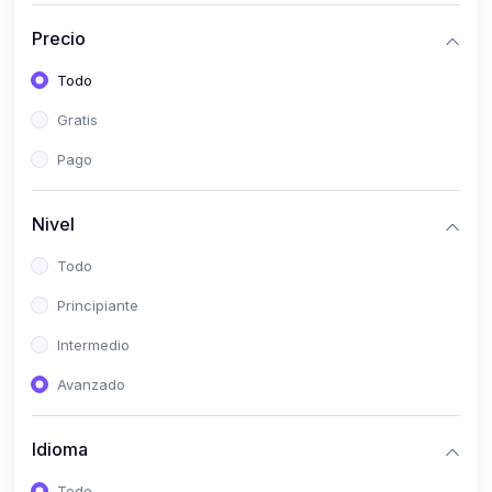
(0)
Bioestadística
Precio
(0)
Inglés I
Todo
(0)
Inglés II
Gratis
(0)
Fisiología I
Pago
(0)
Fisiología II
(0)
Microbiología I
Nivel
(0)
Microbiología II
Todo
(0)
Bioquímica I
Principiante
(0)
Bioquímica II
Intermedio
(0)
Genética
Avanzado
(0)
Parasitología
Idioma
(0)
Psicología Médica
(0)
Patología
Todo