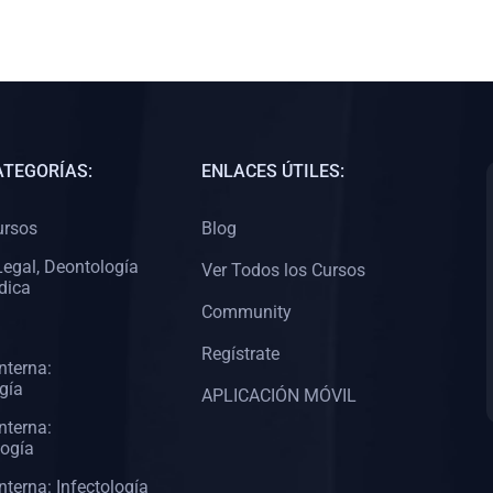
ATEGORÍAS:
ENLACES ÚTILES:
ursos
Blog
egal, Deontología
Ver Todos los Cursos
dica
Community
Regístrate
nterna:
gía
APLICACIÓN MÓVIL
nterna:
logía
nterna: Infectología