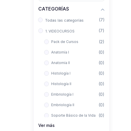
CATEGORÍAS
(7)
Todas las categorías
(7)
1. VIDEOCURSOS
(2)
Pack de Cursos
(0)
Anatomía I
(0)
Anatomía II
(0)
Histología I
(0)
Histología II
(0)
Embriología I
(0)
Embriología II
(0)
Soporte Básico de la Vida
Ver más
(0)
Metodología de la