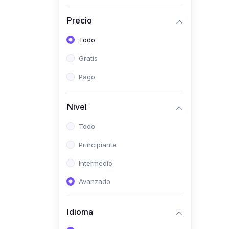
Investigación
Precio
(0)
Bioestadística
Todo
(0)
Inglés I
Gratis
(0)
Inglés II
Pago
(0)
Fisiología I
(0)
Fisiología II
Nivel
(0)
Microbiología I
Todo
(0)
Microbiología II
Principiante
(0)
Bioquímica I
Intermedio
(0)
Bioquímica II
Avanzado
(0)
Genética
(0)
Parasitología
Idioma
(0)
Psicología Médica