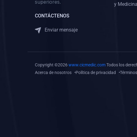
superiores.
Gastroenterología
y Medicina
(0)
Medicina Interna:
CONTÁCTENOS
Neurología y Neurocirugía
Enviar mensaje
(0)
Medicina Interna:
Psiquiatría
(0)
Medicina Interna:
Reumatología
Copyright ©2026
www.cicmedic.com
Todos los derec
(0)
Medicina Interna:
Acerca de nosotros
Política de privacidad
Términos
Nefrología
(0)
Medicina Interna:
Hematología
(1)
Medicina Interna:
Dermatología
(1)
Medicina Interna:
Endocrinología