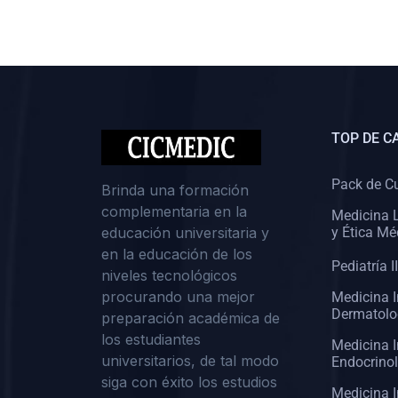
(0)
Cirugía II: Abdomen
(0)
Cirugía III: Cabeza y Cuello
(0)
Cirugía IV:
Otorrinolaringología
TOP DE C
(0)
Cirugía IV: Oftalmología
(0)
Cirugía IV: Urología
Pack de C
Brinda una formación
complementaria en la
(0)
Atención Primaria de Salud
Medicina L
educación universitaria y
y Ética Mé
(0)
Sociología
en la educación de los
Pediatría II
niveles tecnológicos
(0)
Medicina Interna:
procurando una mejor
Medicina I
Cardiología
Dermatolo
preparación académica de
(0)
Medicina Interna:
los estudiantes
Medicina I
Neumología
universitarios, de tal modo
Endocrino
siga con éxito los estudios
(0)
Medicina Interna:
Medicina I