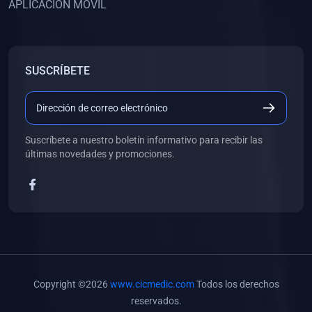
APLICACIÓN MÓVIL
(0)
Banco de Preguntas
(0)
Exámenes
(0)
Tareas
SUSCRÍBETE
(0)
5. REFORZAMIENTO ACADÉMICO
(0)
Personal
(0)
Grupal
Suscríbete a nuestro boletín informativo para recibir las
últimas novedades y promociones.
(0)
6. LIBROS
(0)
Libros de Anatomía
(0)
Libros de Histología
(0)
Libros de Embriología
(0)
Libros de Soporte Básico de la Vida
Copyright ©2026
www.cicmedic.com
Todos los derechos
(0)
Libros de Metodología de la Investigación
reservados.
(0)
Libros de Bioestadística