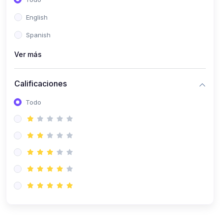
(0)
Patología Especial
English
(0)
Semiología I
Spanish
(0)
Semiología II
Ver más
(0)
Farmacología I
Calificaciones
(0)
Farmacología II
Todo
(0)
Fisiopatología
(0)
Antropología Física
(0)
Imagenología
(0)
Epidemiología
(0)
Cirugía I: Técnica y Anestesiología
(0)
Cirugía II: Tórax
(0)
Cirugía II: Abdomen