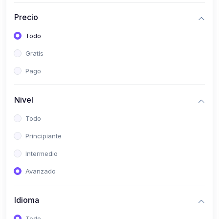
(0)
Bioestadística
Precio
(0)
Inglés I
Todo
(0)
Inglés II
Gratis
(0)
Fisiología I
Pago
(0)
Fisiología II
(0)
Microbiología I
Nivel
(0)
Microbiología II
Todo
(0)
Bioquímica I
Principiante
(0)
Bioquímica II
Intermedio
(0)
Genética
Avanzado
(0)
Parasitología
Idioma
(0)
Psicología Médica
(0)
Patología
Todo