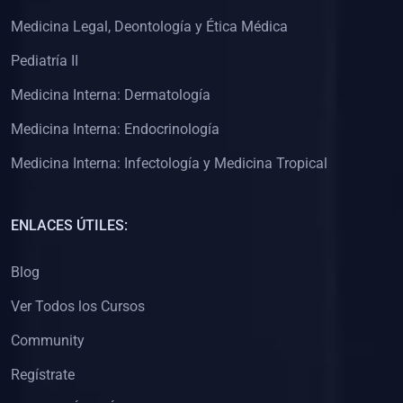
(0)
Clínica de Obstetricia
Medicina Legal, Deontología y Ética Médica
(0)
Clínica de Pediatría
Pediatría II
(0)
Clínica de Medicina Interna
Medicina Interna: Dermatología
(0)
Interculturalidad
Medicina Interna: Endocrinología
(0)
Idiomas
Medicina Interna: Infectología y Medicina Tropical
(0)
2. CLASES EN VIVO
(0)
Por iniciarse
ENLACES ÚTILES:
(0)
En proceso
Blog
(0)
3. CONFERENCIAS
Ver Todos los Cursos
(0)
Por iniciar
Community
(0)
En pleno proceso
Regístrate
(0)
4. RESOLUCIÓN DE PROBLEMAS