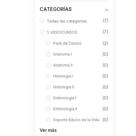
CATEGORÍAS
(7)
Todas las categorías
(7)
1. VIDEOCURSOS
(2)
Pack de Cursos
(0)
Anatomía I
(0)
Anatomía II
(0)
Histología I
(0)
Histología II
(0)
Embriología I
(0)
Embriología II
(0)
Soporte Básico de la Vida
Ver más
(0)
Metodología de la