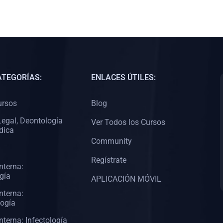
ATEGORÍAS:
ENLACES ÚTILES:
ursos
Blog
egal, Deontología
Ver Todos los Cursos
dica
Community
Regístrate
nterna:
gía
APLICACIÓN MÓVIL
nterna:
logía
nterna: Infectología