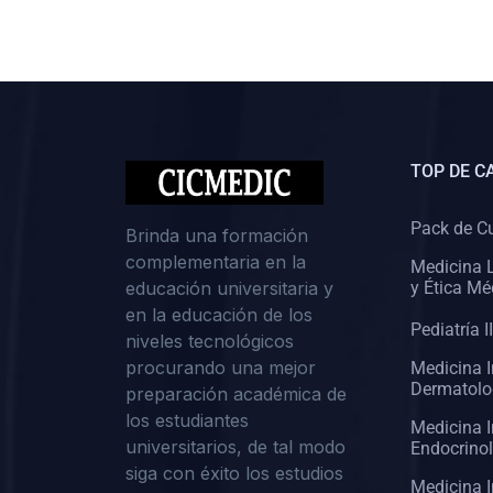
(0)
Cirugía II: Abdomen
(0)
Cirugía III: Cabeza y Cuello
(0)
Cirugía IV:
Otorrinolaringología
TOP DE C
(0)
Cirugía IV: Oftalmología
(0)
Cirugía IV: Urología
Pack de C
Brinda una formación
complementaria en la
(0)
Atención Primaria de Salud
Medicina L
educación universitaria y
y Ética Mé
(0)
Sociología
en la educación de los
Pediatría II
niveles tecnológicos
(0)
Medicina Interna:
procurando una mejor
Medicina I
Cardiología
Dermatolo
preparación académica de
(0)
Medicina Interna:
los estudiantes
Medicina I
Neumología
universitarios, de tal modo
Endocrino
siga con éxito los estudios
(0)
Medicina Interna:
Medicina I