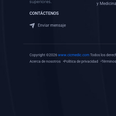
superiores.
Gastroenterología
y Medicina
(0)
Medicina Interna:
CONTÁCTENOS
Neurología y Neurocirugía
Enviar mensaje
(0)
Medicina Interna:
Psiquiatría
(0)
Medicina Interna:
Reumatología
Copyright ©2026
www.cicmedic.com
Todos los derec
(0)
Medicina Interna:
Acerca de nosotros
Política de privacidad
Términos
Nefrología
(0)
Medicina Interna:
Hematología
(1)
Medicina Interna:
Dermatología
(1)
Medicina Interna:
Endocrinología