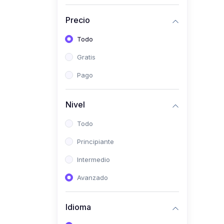
Investigación
Precio
(0)
Bioestadística
Todo
(0)
Inglés I
Gratis
(0)
Inglés II
Pago
(0)
Fisiología I
(0)
Fisiología II
Nivel
(0)
Microbiología I
Todo
(0)
Microbiología II
Principiante
(0)
Bioquímica I
Intermedio
(0)
Bioquímica II
Avanzado
(0)
Genética
(0)
Parasitología
Idioma
(0)
Psicología Médica