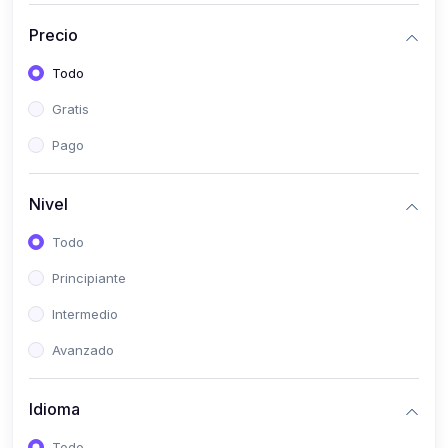
(0)
Bioestadística
Precio
(0)
Inglés I
Todo
(0)
Inglés II
Gratis
(0)
Fisiología I
Pago
(0)
Fisiología II
(0)
Microbiología I
Nivel
(0)
Microbiología II
Todo
(0)
Bioquímica I
Principiante
(0)
Bioquímica II
Intermedio
(0)
Genética
Avanzado
(0)
Parasitología
Idioma
(0)
Psicología Médica
(0)
Patología
Todo