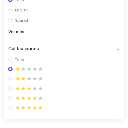
(0)
Patología Especial
English
(0)
Semiología I
Spanish
(0)
Semiología II
Ver más
(0)
Farmacología I
Calificaciones
(0)
Farmacología II
Todo
(0)
Fisiopatología
(0)
Antropología Física
(0)
Imagenología
(0)
Epidemiología
(0)
Cirugía I: Técnica y Anestesiología
(0)
Cirugía II: Tórax
(0)
Cirugía II: Abdomen