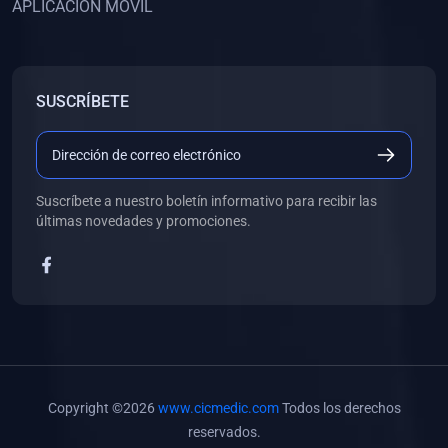
APLICACIÓN MÓVIL
(0)
Banco de Preguntas
(0)
Exámenes
(0)
Tareas
SUSCRÍBETE
(0)
5. REFORZAMIENTO ACADÉMICO
(0)
Personal
(0)
Grupal
Suscríbete a nuestro boletín informativo para recibir las
últimas novedades y promociones.
(0)
6. LIBROS
(0)
Libros de Anatomía
(0)
Libros de Histología
(0)
Libros de Embriología
(0)
Libros de Soporte Básico de la Vida
Copyright ©2026
www.cicmedic.com
Todos los derechos
(0)
Libros de Metodología de la Investigación
reservados.
(0)
Libros de Bioestadística