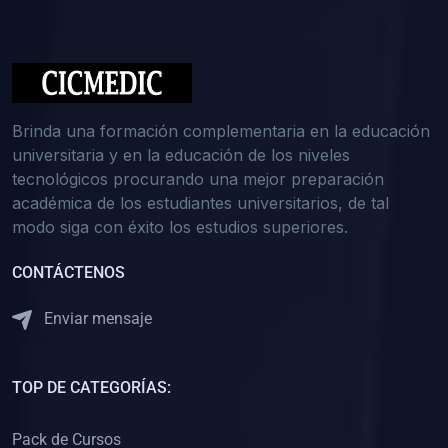
(0)
Medicina Interna: Nefrología
(0)
Medicina Interna: Hematología
(1)
Medicina Interna: Dermatología
(1)
Medicina Interna: Endocrinología
Brinda una formación complementaria en la educación
(1)
Medicina Interna: Infectología y Medicina Tropical
universitaria y en la educación de los niveles
tecnológicos procurando una mejor preparación
(0)
Gerencia y Administración de Salud
académica de los estudiantes universitarios, de tal
(1)
Medicina Legal, Deontología y Ética Médica
modo siga con éxito los estudios superiores.
(0)
Traumatología y Ortopedia
CONTÁCTENOS
(0)
Pediatría I
Enviar mensaje
(1)
Pediatría II
(0)
Ginecología y Obstetricia I
TOP DE CATEGORÍAS:
(0)
Ginecología y Obstetricia II
(0)
Clínica de Cirugía
Pack de Cursos