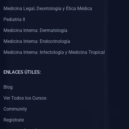
(0)
Clínica de Obstetricia
Medicina Legal, Deontología y Ética Médica
(0)
Clínica de Pediatría
Pediatría II
(0)
Clínica de Medicina Interna
Medicina Interna: Dermatología
(0)
Interculturalidad
Medicina Interna: Endocrinología
(0)
Idiomas
Medicina Interna: Infectología y Medicina Tropical
(0)
2. CLASES EN VIVO
(0)
Por iniciarse
ENLACES ÚTILES:
(0)
En proceso
Blog
(0)
3. CONFERENCIAS
Ver Todos los Cursos
(0)
Por iniciar
Community
(0)
En pleno proceso
Regístrate
(0)
4. RESOLUCIÓN DE PROBLEMAS