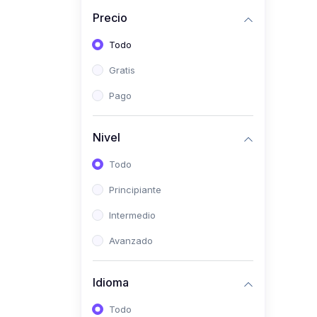
Precio
(0)
Bioestadística
Todo
(0)
Inglés I
Gratis
(0)
Inglés II
Pago
(0)
Fisiología I
(0)
Fisiología II
Nivel
(0)
Microbiología I
Todo
(0)
Microbiología II
Principiante
(0)
Bioquímica I
Intermedio
(0)
Bioquímica II
Avanzado
(0)
Genética
(0)
Parasitología
Idioma
(0)
Psicología Médica
Todo