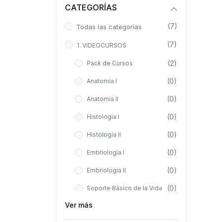
CATEGORÍAS
(7)
Todas las categorías
(7)
1. VIDEOCURSOS
(2)
Pack de Cursos
(0)
Anatomía I
(0)
Anatomía II
(0)
Histología I
(0)
Histología II
(0)
Embriología I
(0)
Embriología II
(0)
Soporte Básico de la Vida
Ver más
(0)
Metodología de la
Investigación