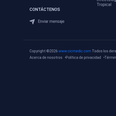
Tropical
(0)
Medicina Interna:
CONTÁCTENOS
Neurología y Neurocirugía
Enviar mensaje
(0)
Medicina Interna:
Psiquiatría
(0)
Medicina Interna:
Reumatología
Copyright ©2026
www.cicmedic.com
Todos los der
(0)
Medicina Interna:
Acerca de nosotros
Política de privacidad
Términ
Nefrología
(0)
Medicina Interna:
Hematología
(1)
Medicina Interna:
Dermatología
(1)
Medicina Interna:
Endocrinología
(1)
Medicina Interna: