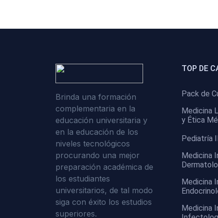
(0)
Cirugía II: Abdomen
(0)
Cirugía III: Cabeza y Cuello
(0)
Cirugía IV:
Otorrinolaringología
TOP DE C
(0)
Cirugía IV: Oftalmología
(0)
Cirugía IV: Urología
Pack de C
Brinda una formación
complementaria en la
(0)
Atención Primaria de Salud
Medicina L
educación universitaria y
y Ética Mé
(0)
Sociología
en la educación de los
Pediatría I
niveles tecnológicos
(0)
Medicina Interna:
procurando una mejor
Medicina I
Cardiología
Dermatolo
preparación académica de
(0)
Medicina Interna:
los estudiantes
Medicina I
Neumología
universitarios, de tal modo
Endocrinol
siga con éxito los estudios
(0)
Medicina Interna:
Medicina I
superiores.
Gastroenterología
Infectolog