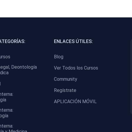
ATEGORÍAS:
ENLACES ÚTILES:
ursos
Blog
egal, Deontología
Ver Todos los Cursos
dica
Community
I
Regístrate
nterna:
gía
APLICACIÓN MÓVIL
nterna:
ogía
nterna:
ía y Medicina