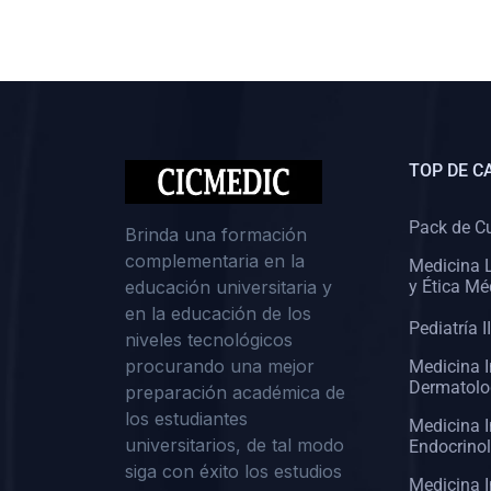
(0)
Cirugía II: Abdomen
(0)
Cirugía III: Cabeza y Cuello
(0)
Cirugía IV:
Otorrinolaringología
TOP DE C
(0)
Cirugía IV: Oftalmología
(0)
Cirugía IV: Urología
Pack de C
Brinda una formación
complementaria en la
(0)
Atención Primaria de Salud
Medicina L
educación universitaria y
y Ética Mé
(0)
Sociología
en la educación de los
Pediatría II
niveles tecnológicos
(0)
Medicina Interna:
procurando una mejor
Medicina I
Cardiología
Dermatolo
preparación académica de
(0)
Medicina Interna:
los estudiantes
Medicina I
Neumología
universitarios, de tal modo
Endocrino
siga con éxito los estudios
(0)
Medicina Interna:
Medicina I