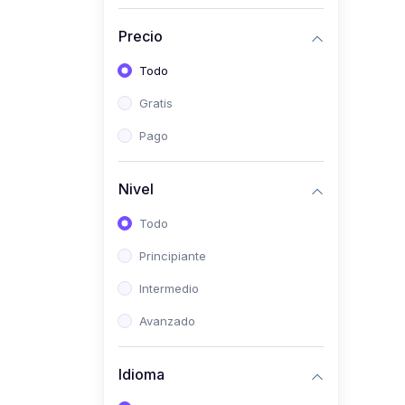
Investigación
Precio
(0)
Bioestadística
Todo
(0)
Inglés I
Gratis
(0)
Inglés II
Pago
(0)
Fisiología I
(0)
Fisiología II
Nivel
(0)
Microbiología I
Todo
(0)
Microbiología II
Principiante
(0)
Bioquímica I
Intermedio
(0)
Bioquímica II
Avanzado
(0)
Genética
(0)
Parasitología
Idioma
(0)
Psicología Médica