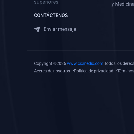
superiores.
Gastroenterología
y Medicina
(0)
Medicina Interna:
CONTÁCTENOS
Neurología y Neurocirugía
Enviar mensaje
(0)
Medicina Interna:
Psiquiatría
(0)
Medicina Interna:
Reumatología
Copyright ©2026
www.cicmedic.com
Todos los derec
(0)
Medicina Interna:
Acerca de nosotros
Política de privacidad
Términos
Nefrología
(0)
Medicina Interna:
Hematología
(1)
Medicina Interna:
Dermatología
(1)
Medicina Interna:
Endocrinología