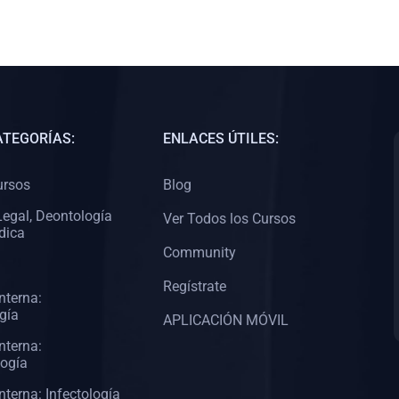
ATEGORÍAS:
ENLACES ÚTILES:
ursos
Blog
egal, Deontología
Ver Todos los Cursos
dica
Community
Regístrate
nterna:
gía
APLICACIÓN MÓVIL
nterna:
logía
nterna: Infectología