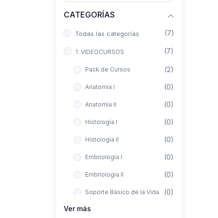
CATEGORÍAS
(7)
Todas las categorías
(7)
1. VIDEOCURSOS
(2)
Pack de Cursos
(0)
Anatomía I
(0)
Anatomía II
(0)
Histología I
(0)
Histología II
(0)
Embriología I
(0)
Embriología II
(0)
Soporte Básico de la Vida
Ver más
(0)
Metodología de la