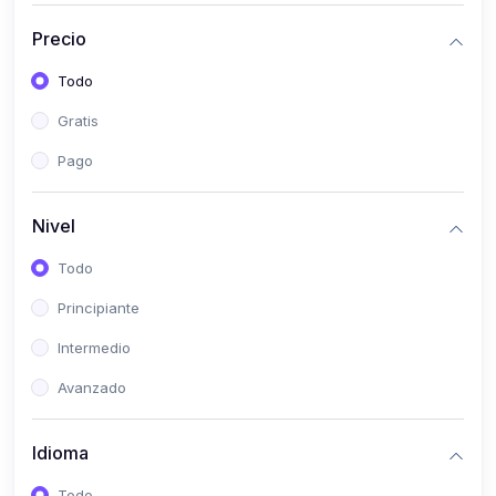
(0)
Bioestadística
Precio
(0)
Inglés I
Todo
(0)
Inglés II
Gratis
(0)
Fisiología I
Pago
(0)
Fisiología II
(0)
Microbiología I
Nivel
(0)
Microbiología II
Todo
(0)
Bioquímica I
Principiante
(0)
Bioquímica II
Intermedio
(0)
Genética
Avanzado
(0)
Parasitología
Idioma
(0)
Psicología Médica
(0)
Patología
Todo