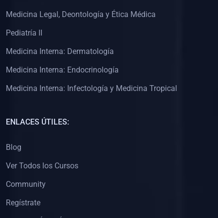
(0)
Clínica de Obstetricia
Medicina Legal, Deontología y Ética Médica
(0)
Clínica de Pediatría
Pediatría II
(0)
Clínica de Medicina Interna
Medicina Interna: Dermatología
(0)
Interculturalidad
Medicina Interna: Endocrinología
(0)
Idiomas
Medicina Interna: Infectología y Medicina Tropical
(0)
2. CLASES EN VIVO
(0)
Por iniciarse
ENLACES ÚTILES:
(0)
En proceso
Blog
(0)
3. CONFERENCIAS
Ver Todos los Cursos
(0)
Por iniciar
Community
(0)
En pleno proceso
Regístrate
(0)
4. RESOLUCIÓN DE PROBLEMAS