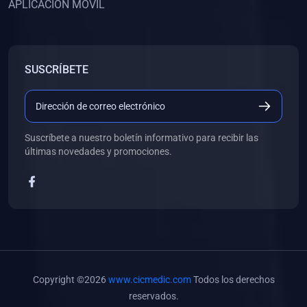
APLICACIÓN MÓVIL
(0)
Banco de Preguntas
(0)
Exámenes
(0)
Tareas
SUSCRÍBETE
(0)
5. REFORZAMIENTO ACADÉMICO
(0)
Personal
(0)
Grupal
Suscríbete a nuestro boletín informativo para recibir las
últimas novedades y promociones.
(0)
6. LIBROS
(0)
Libros de Anatomía
(0)
Libros de Histología
(0)
Libros de Embriología
(0)
Libros de Soporte Básico de la Vida
Copyright ©2026
www.cicmedic.com
Todos los derechos
(0)
Libros de Metodología de la Investigación
reservados.
(0)
Libros de Bioestadística