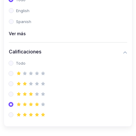
(0)
Patología Especial
English
(0)
Semiología I
Spanish
(0)
Semiología II
Ver más
(0)
Farmacología I
Calificaciones
(0)
Farmacología II
Todo
(0)
Fisiopatología
(0)
Antropología Física
(0)
Imagenología
(0)
Epidemiología
(0)
Cirugía I: Técnica y Anestesiología
(0)
Cirugía II: Tórax
(0)
Cirugía II: Abdomen