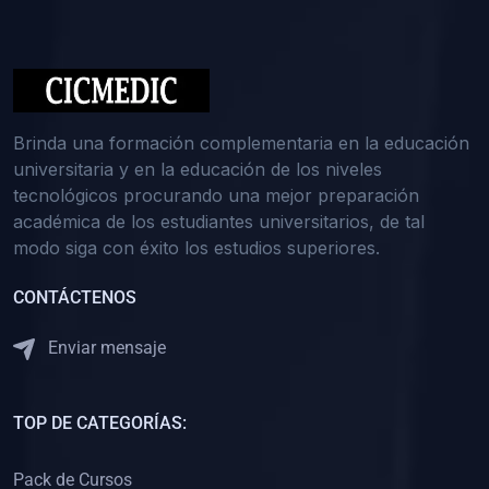
(0)
Medicina Interna: Nefrología
(0)
Medicina Interna: Hematología
(1)
Medicina Interna: Dermatología
(1)
Medicina Interna: Endocrinología
Brinda una formación complementaria en la educación
(1)
Medicina Interna: Infectología y Medicina Tropical
universitaria y en la educación de los niveles
tecnológicos procurando una mejor preparación
(0)
Gerencia y Administración de Salud
académica de los estudiantes universitarios, de tal
(1)
Medicina Legal, Deontología y Ética Médica
modo siga con éxito los estudios superiores.
(0)
Traumatología y Ortopedia
CONTÁCTENOS
(0)
Pediatría I
Enviar mensaje
(1)
Pediatría II
(0)
Ginecología y Obstetricia I
TOP DE CATEGORÍAS:
(0)
Ginecología y Obstetricia II
(0)
Clínica de Cirugía
Pack de Cursos