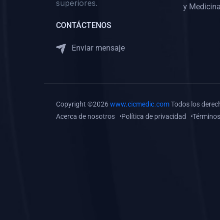
superiores.
Gastroenterología
y Medicina
(0)
Medicina Interna:
CONTÁCTENOS
Neurología y Neurocirugía
Enviar mensaje
(0)
Medicina Interna:
Psiquiatría
(0)
Medicina Interna:
Reumatología
Copyright ©2026
www.cicmedic.com
Todos los derec
(0)
Medicina Interna:
Acerca de nosotros
Política de privacidad
Términos
Nefrología
(0)
Medicina Interna:
Hematología
(1)
Medicina Interna:
Dermatología
(1)
Medicina Interna:
Endocrinología