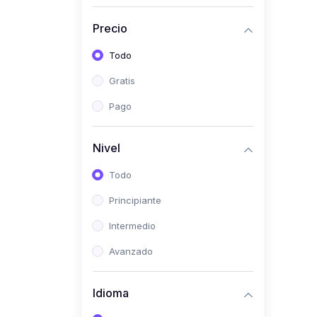
Investigación
Precio
(0)
Bioestadística
Todo
(0)
Inglés I
Gratis
(0)
Inglés II
Pago
(0)
Fisiología I
(0)
Fisiología II
Nivel
(0)
Microbiología I
Todo
(0)
Microbiología II
Principiante
(0)
Bioquímica I
Intermedio
(0)
Bioquímica II
Avanzado
(0)
Genética
(0)
Parasitología
Idioma
(0)
Psicología Médica