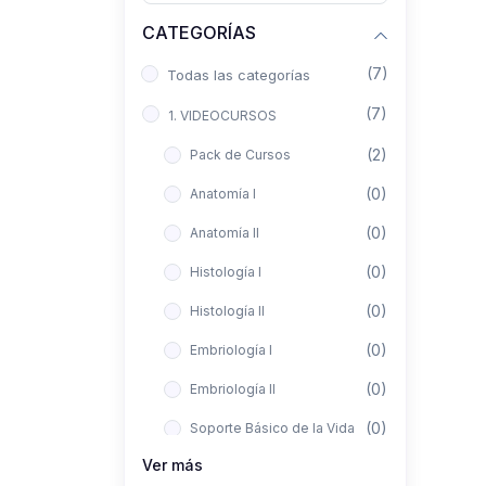
CATEGORÍAS
(7)
Todas las categorías
(7)
1. VIDEOCURSOS
(2)
Pack de Cursos
(0)
Anatomía I
(0)
Anatomía II
(0)
Histología I
(0)
Histología II
(0)
Embriología I
(0)
Embriología II
(0)
Soporte Básico de la Vida
Ver más
(0)
Metodología de la