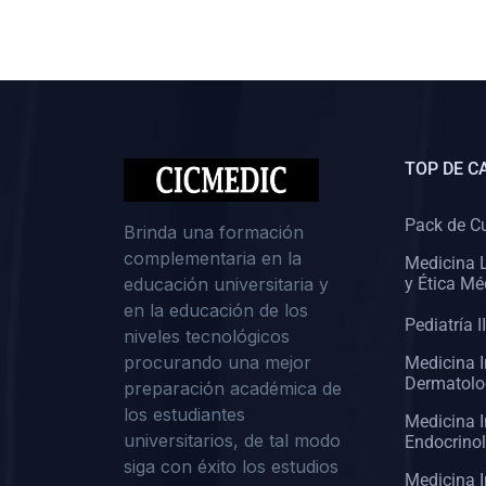
(0)
Cirugía II: Abdomen
(0)
Cirugía III: Cabeza y Cuello
(0)
Cirugía IV:
Otorrinolaringología
TOP DE C
(0)
Cirugía IV: Oftalmología
(0)
Cirugía IV: Urología
Pack de C
Brinda una formación
complementaria en la
(0)
Atención Primaria de Salud
Medicina L
educación universitaria y
y Ética Mé
(0)
Sociología
en la educación de los
Pediatría II
niveles tecnológicos
(0)
Medicina Interna:
procurando una mejor
Medicina I
Cardiología
Dermatolo
preparación académica de
(0)
Medicina Interna:
los estudiantes
Medicina I
Neumología
universitarios, de tal modo
Endocrino
siga con éxito los estudios
(0)
Medicina Interna:
Medicina I