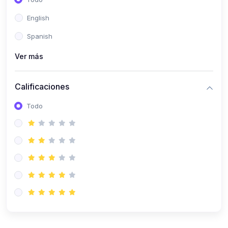
(0)
Patología Especial
English
(0)
Semiología I
Spanish
(0)
Semiología II
Ver más
(0)
Farmacología I
Calificaciones
(0)
Farmacología II
Todo
(0)
Fisiopatología
(0)
Antropología Física
(0)
Imagenología
(0)
Epidemiología
(0)
Cirugía I: Técnica y Anestesiología
(0)
Cirugía II: Tórax
(0)
Cirugía II: Abdomen