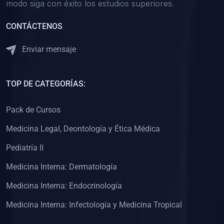
(0)
modo siga con éxito los estudios superiores.
7. BOLETINES
(0)
Educación Preuniversitaria
CONTÁCTENOS
(0)
Educación Universitaria
Enviar mensaje
(0)
8. REVISTAS
(0)
Medicina
TOP DE CATEGORÍAS:
(0)
Biología
Pack de Cursos
(0)
9. SOFTWARE
Medicina Legal, Deontología y Ética Médica
(0)
Sistemas Operativos
Pediatría II
(0)
Aplicaciones
Medicina Interna: Dermatología
(0)
10. ASESORÍA
Medicina Interna: Endocrinología
(0)
Pregrado
(0)
Medicina Interna: Infectología y Medicina Tropical
Postgrado
(0)
11. CAPACITACIÓN DOCENTE