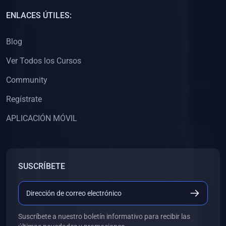
ENLACES ÚTILES:
(0)
Docentes Preuniversitarios
(0)
Docentes Universitarios
Blog
(0)
12. OLIMPIADAS ACADÉMICAS
Ver Todos los Cursos
(0)
Nivel Preuniversitario
Community
(0)
Nivel Universitario
Regístrate
(0)
13. MARATONES ACADÉMICAS
APLICACIÓN MÓVIL
(0)
Preuniversitario
(0)
Universitario
(0)
SUSCRÍBETE
14. CIENCIA Y TECNOLOGÍA
(0)
Ciencia
(0)
Tecnología
Suscríbete a nuestro boletín informativo para recibir las
(0)
15. INVESTIGACIONES Y PUBLICACIONES CICMEDIC