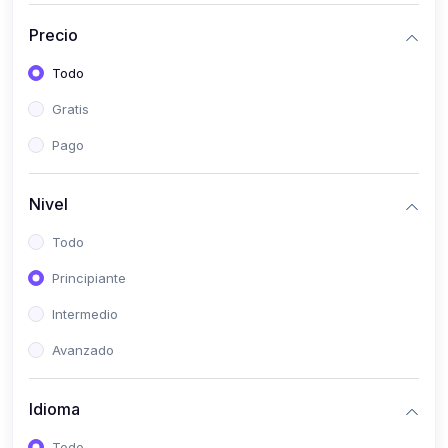
(0)
Bioestadística
Precio
(0)
Inglés I
Todo
(0)
Inglés II
Gratis
(0)
Fisiología I
Pago
(0)
Fisiología II
(0)
Microbiología I
Nivel
(0)
Microbiología II
Todo
(0)
Bioquímica I
Principiante
(0)
Bioquímica II
Intermedio
(0)
Genética
Avanzado
(0)
Parasitología
Idioma
(0)
Psicología Médica
(0)
Patología
Todo