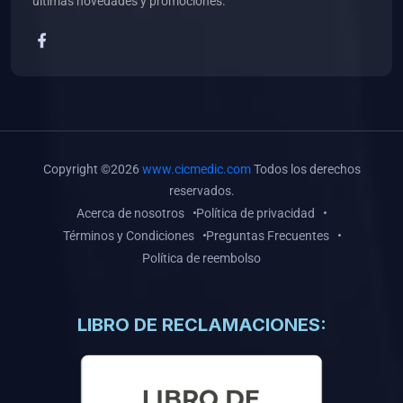
últimas novedades y promociones.
(0)
Investigaciones CICMEDIC
(0)
Publicaciones CICMEDIC
(0)
16. APORTE ESTUDIANTIL
(0)
Estudiante Pregrado
(0)
Estudiante Postgrado
Copyright ©2026
www.cicmedic.com
Todos los derechos
reservados.
Acerca de nosotros
Política de privacidad
Términos y Condiciones
Preguntas Frecuentes
Política de reembolso
LIBRO DE RECLAMACIONES: