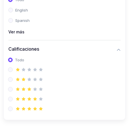
(0)
Patología Especial
English
(0)
Semiología I
Spanish
(0)
Semiología II
Ver más
(0)
Farmacología I
Calificaciones
(0)
Farmacología II
Todo
(0)
Fisiopatología
(0)
Antropología Física
(0)
Imagenología
(0)
Epidemiología
(0)
Cirugía I: Técnica y Anestesiología
(0)
Cirugía II: Tórax
(0)
Cirugía II: Abdomen