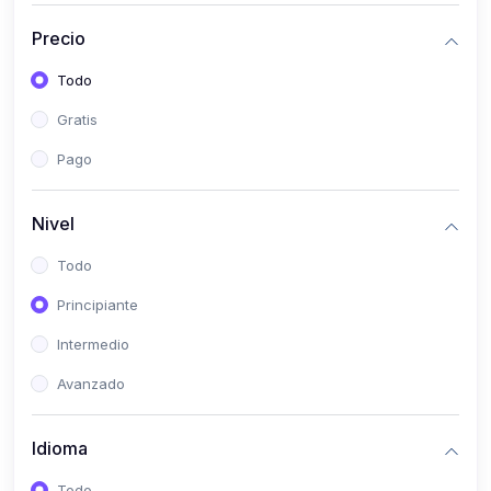
(0)
Bioestadística
Precio
(0)
Inglés I
Todo
(0)
Inglés II
Gratis
(0)
Fisiología I
Pago
(0)
Fisiología II
(0)
Microbiología I
Nivel
(0)
Microbiología II
Todo
(0)
Bioquímica I
Principiante
(0)
Bioquímica II
Intermedio
(0)
Genética
Avanzado
(0)
Parasitología
Idioma
(0)
Psicología Médica
(0)
Patología
Todo