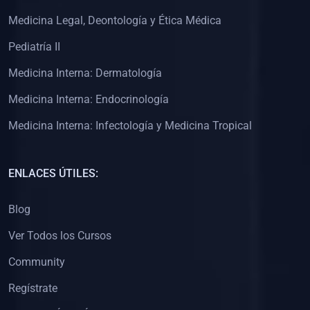
(0)
Clínica de Obstetricia
Medicina Legal, Deontología y Ética Médica
(0)
Clínica de Pediatría
Pediatría II
(0)
Clínica de Medicina Interna
Medicina Interna: Dermatología
(0)
Interculturalidad
Medicina Interna: Endocrinología
(0)
Idiomas
Medicina Interna: Infectología y Medicina Tropical
(0)
2. CLASES EN VIVO
(0)
Por iniciarse
ENLACES ÚTILES:
(0)
En proceso
Blog
(0)
3. CONFERENCIAS
Ver Todos los Cursos
(0)
Por iniciar
Community
(0)
En pleno proceso
Regístrate
(0)
4. RESOLUCIÓN DE PROBLEMAS