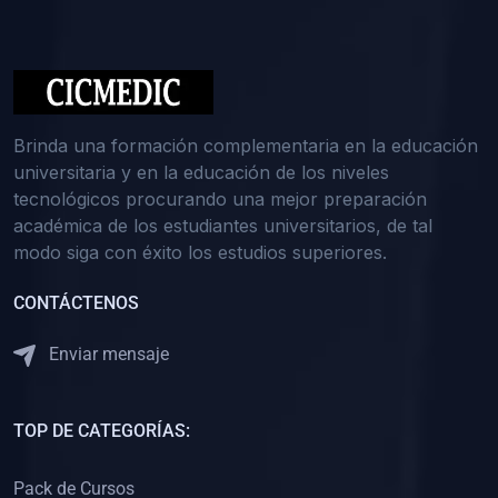
(0)
Medicina Interna: Nefrología
(0)
Medicina Interna: Hematología
(1)
Medicina Interna: Dermatología
(1)
Medicina Interna: Endocrinología
Brinda una formación complementaria en la educación
(1)
Medicina Interna: Infectología y Medicina Tropical
universitaria y en la educación de los niveles
tecnológicos procurando una mejor preparación
(0)
Gerencia y Administración de Salud
académica de los estudiantes universitarios, de tal
(1)
Medicina Legal, Deontología y Ética Médica
modo siga con éxito los estudios superiores.
(0)
Traumatología y Ortopedia
CONTÁCTENOS
(0)
Pediatría I
Enviar mensaje
(1)
Pediatría II
(0)
Ginecología y Obstetricia I
TOP DE CATEGORÍAS:
(0)
Ginecología y Obstetricia II
(0)
Clínica de Cirugía
Pack de Cursos