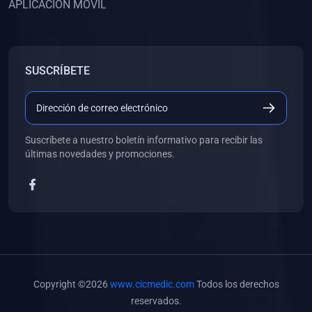
APLICACIÓN MÓVIL
(0)
Banco de Preguntas
(0)
Exámenes
(0)
Tareas
SUSCRÍBETE
(0)
5. REFORZAMIENTO ACADÉMICO
(0)
Personal
(0)
Grupal
Suscríbete a nuestro boletín informativo para recibir las
últimas novedades y promociones.
(0)
6. LIBROS
(0)
Libros de Anatomía
(0)
Libros de Histología
(0)
Libros de Embriología
(0)
Libros de Soporte Básico de la Vida
Copyright ©2026
www.cicmedic.com
Todos los derechos
(0)
Libros de Metodología de la Investigación
reservados.
(0)
Libros de Bioestadística