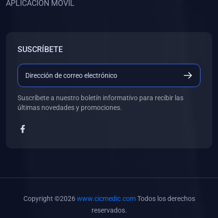
APLICACIÓN MÓVIL
(0)
Banco de Preguntas
(0)
Exámenes
(0)
Tareas
SUSCRÍBETE
(0)
5. REFORZAMIENTO ACADÉMICO
(0)
Personal
(0)
Grupal
Suscríbete a nuestro boletín informativo para recibir las
últimas novedades y promociones.
(0)
6. LIBROS
(0)
Libros de Anatomía
(0)
Libros de Histología
(0)
Libros de Embriología
(0)
Libros de Soporte Básico de la Vida
Copyright ©2026
www.cicmedic.com
Todos los derechos
(0)
Libros de Metodología de la Investigación
reservados.
(0)
Libros de Bioestadística