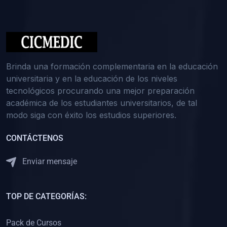
(0)
Medicina Interna: Nefrología
(0)
Medicina Interna: Hematología
(1)
Medicina Interna: Dermatología
(1)
Medicina Interna: Endocrinología
Brinda una formación complementaria en la educación
(1)
Medicina Interna: Infectología y Medicina Tropical
universitaria y en la educación de los niveles
tecnológicos procurando una mejor preparación
(0)
Gerencia y Administración de Salud
académica de los estudiantes universitarios, de tal
(1)
Medicina Legal, Deontología y Ética Médica
modo siga con éxito los estudios superiores.
(0)
Traumatología y Ortopedia
CONTÁCTENOS
(0)
Pediatría I
Enviar mensaje
(1)
Pediatría II
(0)
Ginecología y Obstetricia I
TOP DE CATEGORÍAS:
(0)
Ginecología y Obstetricia II
(0)
Clínica de Cirugía
Pack de Cursos