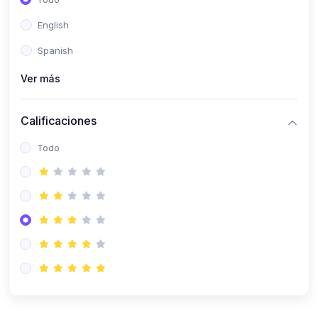
(0)
Patología Especial
English
(0)
Semiología I
Spanish
(0)
Semiología II
Ver más
(0)
Farmacología I
Calificaciones
(0)
Farmacología II
Todo
(0)
Fisiopatología
(0)
Antropología Física
(0)
Imagenología
(0)
Epidemiología
(0)
Cirugía I: Técnica y Anestesiología
(0)
Cirugía II: Tórax
(0)
Cirugía II: Abdomen