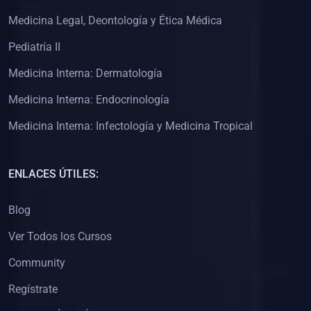
(0)
Clínica de Obstetricia
Medicina Legal, Deontología y Ética Médica
(0)
Clínica de Pediatría
Pediatría II
(0)
Clínica de Medicina Interna
Medicina Interna: Dermatología
(0)
Interculturalidad
Medicina Interna: Endocrinología
(0)
Idiomas
Medicina Interna: Infectología y Medicina Tropical
(0)
2. CLASES EN VIVO
(0)
Por iniciarse
ENLACES ÚTILES:
(0)
En proceso
Blog
(0)
3. CONFERENCIAS
Ver Todos los Cursos
(0)
Por iniciar
Community
(0)
En pleno proceso
Regístrate
(0)
4. RESOLUCIÓN DE PROBLEMAS