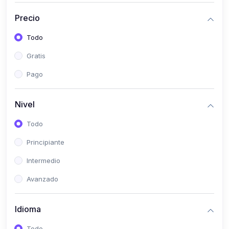
(0)
Bioestadística
Precio
(0)
Inglés I
Todo
(0)
Inglés II
Gratis
(0)
Fisiología I
Pago
(0)
Fisiología II
(0)
Microbiología I
Nivel
(0)
Microbiología II
Todo
(0)
Bioquímica I
Principiante
(0)
Bioquímica II
Intermedio
(0)
Genética
Avanzado
(0)
Parasitología
Idioma
(0)
Psicología Médica
(0)
Patología
Todo