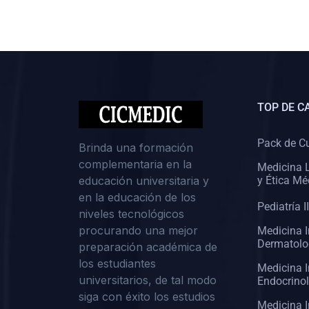
(0)
Cirugía II: Abdomen
(0)
Cirugía III: Cabeza y Cuello
(0)
Cirugía IV:
Otorrinolaringología
TOP DE C
(0)
Cirugía IV: Oftalmología
(0)
Cirugía IV: Urología
Pack de C
Brinda una formación
complementaria en la
(0)
Atención Primaria de Salud
Medicina L
educación universitaria y
y Ética Mé
(0)
Sociología
en la educación de los
Pediatría II
niveles tecnológicos
(0)
Medicina Interna:
procurando una mejor
Medicina I
Cardiología
Dermatolo
preparación académica de
(0)
Medicina Interna:
los estudiantes
Medicina I
Neumología
universitarios, de tal modo
Endocrino
siga con éxito los estudios
(0)
Medicina Interna:
Medicina I