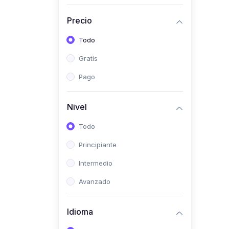
Investigación
Precio
(0)
Bioestadística
Todo
(0)
Inglés I
Gratis
(0)
Inglés II
Pago
(0)
Fisiología I
(0)
Fisiología II
Nivel
(0)
Microbiología I
Todo
(0)
Microbiología II
Principiante
(0)
Bioquímica I
Intermedio
(0)
Bioquímica II
Avanzado
(0)
Genética
(0)
Parasitología
Idioma
(0)
Psicología Médica