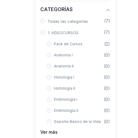
CATEGORÍAS
(7)
Todas las categorías
(7)
1. VIDEOCURSOS
(2)
Pack de Cursos
(0)
Anatomía I
(0)
Anatomía II
(0)
Histología I
(0)
Histología II
(0)
Embriología I
(0)
Embriología II
(0)
Soporte Básico de la Vida
Ver más
(0)
Metodología de la