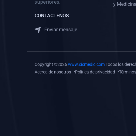
superiores.
Gastroenterología
y Medicina
(0)
Medicina Interna:
CONTÁCTENOS
Neurología y Neurocirugía
Enviar mensaje
(0)
Medicina Interna:
Psiquiatría
(0)
Medicina Interna:
Reumatología
Copyright ©2026
www.cicmedic.com
Todos los derec
(0)
Medicina Interna:
Acerca de nosotros
Política de privacidad
Términos
Nefrología
(0)
Medicina Interna:
Hematología
(1)
Medicina Interna:
Dermatología
(1)
Medicina Interna:
Endocrinología