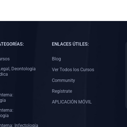
ATEGORÍAS:
ENLACES ÚTILES:
ursos
Blog
egal, Deontología
Ver Todos los Cursos
dica
Community
Regístrate
nterna:
gía
APLICACIÓN MÓVIL
nterna:
logía
nterna: Infectología