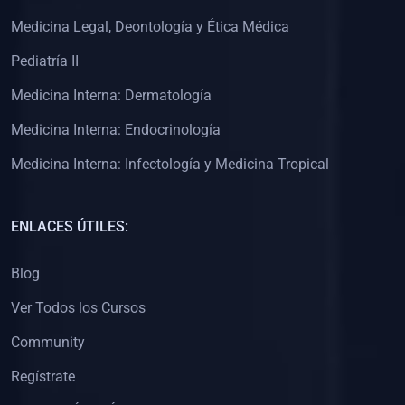
(0)
Clínica de Obstetricia
Medicina Legal, Deontología y Ética Médica
(0)
Clínica de Pediatría
Pediatría II
(0)
Clínica de Medicina Interna
Medicina Interna: Dermatología
(0)
Interculturalidad
Medicina Interna: Endocrinología
(0)
Idiomas
Medicina Interna: Infectología y Medicina Tropical
(0)
2. CLASES EN VIVO
(0)
Por iniciarse
ENLACES ÚTILES:
(0)
En proceso
Blog
(0)
3. CONFERENCIAS
Ver Todos los Cursos
(0)
Por iniciar
Community
(0)
En pleno proceso
Regístrate
(0)
4. RESOLUCIÓN DE PROBLEMAS