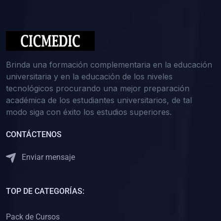
(0)
Medicina Interna: Nefrología
(0)
Medicina Interna: Hematología
(1)
Medicina Interna: Dermatología
(1)
Medicina Interna: Endocrinología
Brinda una formación complementaria en la educación
(1)
Medicina Interna: Infectología y Medicina Tropical
universitaria y en la educación de los niveles
tecnológicos procurando una mejor preparación
(0)
Gerencia y Administración de Salud
académica de los estudiantes universitarios, de tal
(1)
Medicina Legal, Deontología y Ética Médica
modo siga con éxito los estudios superiores.
(0)
Traumatología y Ortopedia
CONTÁCTENOS
(0)
Pediatría I
Enviar mensaje
(1)
Pediatría II
(0)
Ginecología y Obstetricia I
TOP DE CATEGORÍAS:
(0)
Ginecología y Obstetricia II
(0)
Clínica de Cirugía
Pack de Cursos