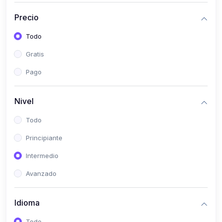
(0)
Bioestadística
Precio
(0)
Inglés I
Todo
(0)
Inglés II
Gratis
(0)
Fisiología I
Pago
(0)
Fisiología II
(0)
Microbiología I
Nivel
(0)
Microbiología II
Todo
(0)
Bioquímica I
Principiante
(0)
Bioquímica II
Intermedio
(0)
Genética
Avanzado
(0)
Parasitología
Idioma
(0)
Psicología Médica
(0)
Patología
Todo