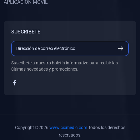
APLICACIÓN MÓVIL
(0)
Banco de Preguntas
(0)
Exámenes
(0)
Tareas
SUSCRÍBETE
(0)
5. REFORZAMIENTO ACADÉMICO
(0)
Personal
(0)
Grupal
Suscríbete a nuestro boletín informativo para recibir las
últimas novedades y promociones.
(0)
6. LIBROS
(0)
Libros de Anatomía
(0)
Libros de Histología
(0)
Libros de Embriología
(0)
Libros de Soporte Básico de la Vida
Copyright ©2026
www.cicmedic.com
Todos los derechos
(0)
Libros de Metodología de la Investigación
reservados.
(0)
Libros de Bioestadística