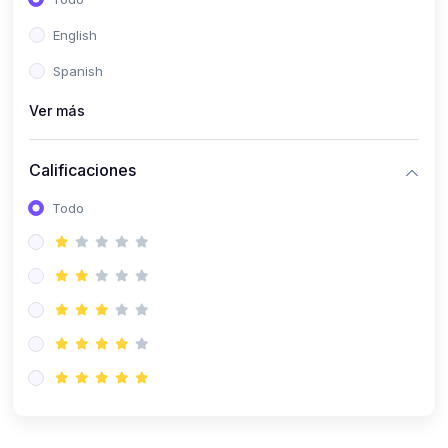
(0)
Patología Especial
English
(0)
Semiología I
Spanish
(0)
Semiología II
Ver más
(0)
Farmacología I
Calificaciones
(0)
Farmacología II
Todo
(0)
Fisiopatología
(0)
Antropología Física
(0)
Imagenología
(0)
Epidemiología
(0)
Cirugía I: Técnica y Anestesiología
(0)
Cirugía II: Tórax
(0)
Cirugía II: Abdomen