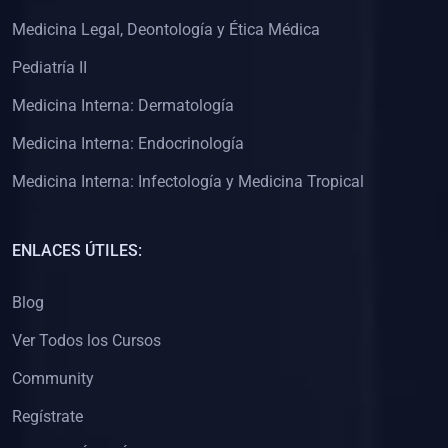
(0)
Clínica de Obstetricia
Medicina Legal, Deontología y Ética Médica
(0)
Clínica de Pediatría
Pediatría II
(0)
Clínica de Medicina Interna
Medicina Interna: Dermatología
(0)
Interculturalidad
Medicina Interna: Endocrinología
(0)
Idiomas
Medicina Interna: Infectología y Medicina Tropical
(0)
2. CLASES EN VIVO
(0)
Por iniciarse
ENLACES ÚTILES:
(0)
En proceso
Blog
(0)
3. CONFERENCIAS
Ver Todos los Cursos
(0)
Por iniciar
Community
(0)
En pleno proceso
Regístrate
(0)
4. RESOLUCIÓN DE PROBLEMAS