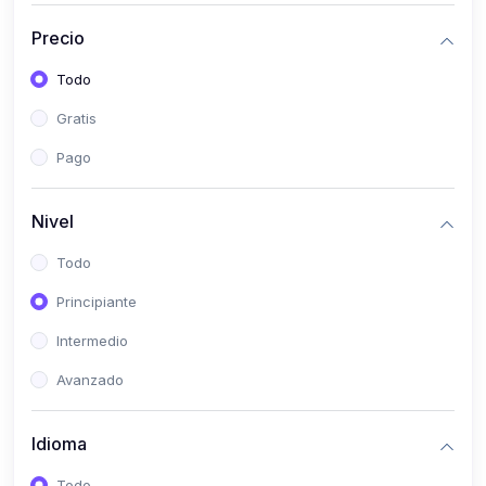
(0)
Bioestadística
Precio
(0)
Inglés I
Todo
(0)
Inglés II
Gratis
(0)
Fisiología I
Pago
(0)
Fisiología II
(0)
Microbiología I
Nivel
(0)
Microbiología II
Todo
(0)
Bioquímica I
Principiante
(0)
Bioquímica II
Intermedio
(0)
Genética
Avanzado
(0)
Parasitología
Idioma
(0)
Psicología Médica
(0)
Patología
Todo