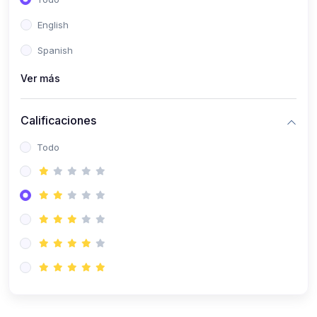
(0)
Patología Especial
English
(0)
Semiología I
Spanish
(0)
Semiología II
Ver más
(0)
Farmacología I
Calificaciones
(0)
Farmacología II
Todo
(0)
Fisiopatología
(0)
Antropología Física
(0)
Imagenología
(0)
Epidemiología
(0)
Cirugía I: Técnica y Anestesiología
(0)
Cirugía II: Tórax
(0)
Cirugía II: Abdomen