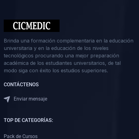
(0)
Medicina Interna: Nefrología
(0)
Medicina Interna: Hematología
(1)
Medicina Interna: Dermatología
(1)
Medicina Interna: Endocrinología
Brinda una formación complementaria en la educación
(1)
Medicina Interna: Infectología y Medicina Tropical
universitaria y en la educación de los niveles
tecnológicos procurando una mejor preparación
(0)
Gerencia y Administración de Salud
académica de los estudiantes universitarios, de tal
(1)
Medicina Legal, Deontología y Ética Médica
modo siga con éxito los estudios superiores.
(0)
Traumatología y Ortopedia
CONTÁCTENOS
(0)
Pediatría I
Enviar mensaje
(1)
Pediatría II
(0)
Ginecología y Obstetricia I
TOP DE CATEGORÍAS:
(0)
Ginecología y Obstetricia II
(0)
Clínica de Cirugía
Pack de Cursos