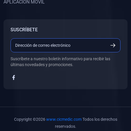
APLICACIÓN MÓVIL
(0)
Banco de Preguntas
(0)
Exámenes
(0)
Tareas
SUSCRÍBETE
(0)
5. REFORZAMIENTO ACADÉMICO
(0)
Personal
(0)
Grupal
Suscríbete a nuestro boletín informativo para recibir las
últimas novedades y promociones.
(0)
6. LIBROS
(0)
Libros de Anatomía
(0)
Libros de Histología
(0)
Libros de Embriología
(0)
Libros de Soporte Básico de la Vida
Copyright ©2026
www.cicmedic.com
Todos los derechos
(0)
Libros de Metodología de la Investigación
reservados.
(0)
Libros de Bioestadística