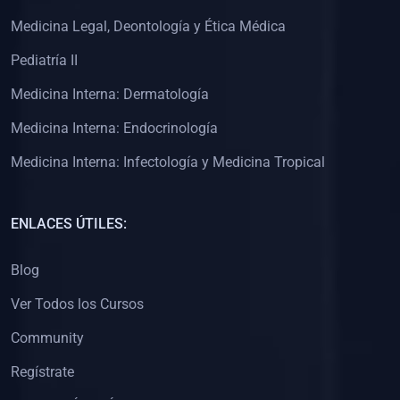
(0)
Clínica de Obstetricia
Medicina Legal, Deontología y Ética Médica
(0)
Clínica de Pediatría
Pediatría II
(0)
Clínica de Medicina Interna
Medicina Interna: Dermatología
(0)
Interculturalidad
Medicina Interna: Endocrinología
(0)
Idiomas
Medicina Interna: Infectología y Medicina Tropical
(0)
2. CLASES EN VIVO
(0)
Por iniciarse
ENLACES ÚTILES:
(0)
En proceso
Blog
(0)
3. CONFERENCIAS
Ver Todos los Cursos
(0)
Por iniciar
Community
(0)
En pleno proceso
Regístrate
(0)
4. RESOLUCIÓN DE PROBLEMAS