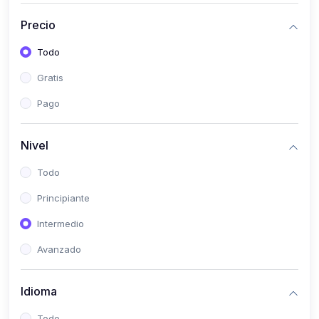
(0)
Bioestadística
Precio
(0)
Inglés I
Todo
(0)
Inglés II
Gratis
(0)
Fisiología I
Pago
(0)
Fisiología II
(0)
Microbiología I
Nivel
(0)
Microbiología II
Todo
(0)
Bioquímica I
Principiante
(0)
Bioquímica II
Intermedio
(0)
Genética
Avanzado
(0)
Parasitología
Idioma
(0)
Psicología Médica
(0)
Patología
Todo