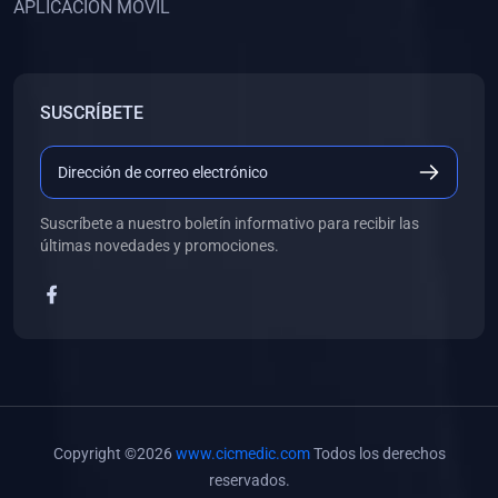
APLICACIÓN MÓVIL
(0)
Banco de Preguntas
(0)
Exámenes
(0)
Tareas
SUSCRÍBETE
(0)
5. REFORZAMIENTO ACADÉMICO
(0)
Personal
(0)
Grupal
Suscríbete a nuestro boletín informativo para recibir las
últimas novedades y promociones.
(0)
6. LIBROS
(0)
Libros de Anatomía
(0)
Libros de Histología
(0)
Libros de Embriología
(0)
Libros de Soporte Básico de la Vida
Copyright ©2026
www.cicmedic.com
Todos los derechos
(0)
Libros de Metodología de la Investigación
reservados.
(0)
Libros de Bioestadística