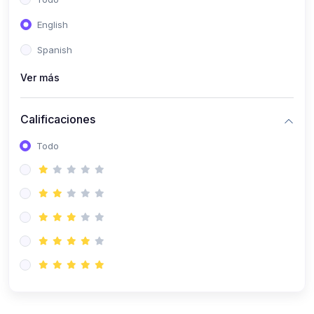
(0)
Patología Especial
English
(0)
Semiología I
Spanish
(0)
Semiología II
Ver más
(0)
Farmacología I
Calificaciones
(0)
Farmacología II
Todo
(0)
Fisiopatología
(0)
Antropología Física
(0)
Imagenología
(0)
Epidemiología
(0)
Cirugía I: Técnica y Anestesiología
(0)
Cirugía II: Tórax
(0)
Cirugía II: Abdomen