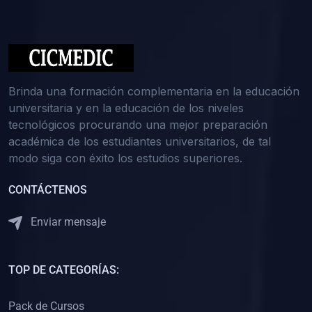
(0)
Medicina Interna: Nefrología
(0)
Medicina Interna: Hematología
(1)
Medicina Interna: Dermatología
(1)
Medicina Interna: Endocrinología
Brinda una formación complementaria en la educación
(1)
Medicina Interna: Infectología y Medicina Tropical
universitaria y en la educación de los niveles
tecnológicos procurando una mejor preparación
(0)
Gerencia y Administración de Salud
académica de los estudiantes universitarios, de tal
(1)
Medicina Legal, Deontología y Ética Médica
modo siga con éxito los estudios superiores.
(0)
Traumatología y Ortopedia
CONTÁCTENOS
(0)
Pediatría I
Enviar mensaje
(1)
Pediatría II
(0)
Ginecología y Obstetricia I
TOP DE CATEGORÍAS:
(0)
Ginecología y Obstetricia II
(0)
Clínica de Cirugía
Pack de Cursos