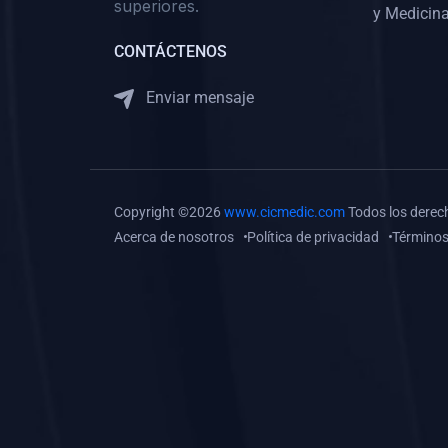
superiores.
Gastroenterología
y Medicina
(0)
Medicina Interna:
CONTÁCTENOS
Neurología y Neurocirugía
Enviar mensaje
(0)
Medicina Interna:
Psiquiatría
(0)
Medicina Interna:
Reumatología
Copyright ©2026
www.cicmedic.com
Todos los derec
(0)
Medicina Interna:
Acerca de nosotros
Política de privacidad
Términos
Nefrología
(0)
Medicina Interna:
Hematología
(1)
Medicina Interna:
Dermatología
(1)
Medicina Interna:
Endocrinología