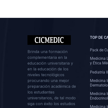
(0)
Cirugía II: Abdomen
(0)
Cirugía III: Cabeza y Cuello
(0)
Cirugía IV:
Otorrinolaringología
TOP DE C
(0)
Cirugía IV: Oftalmología
(0)
Cirugía IV: Urología
Pack de C
Brinda una formación
complementaria en la
(0)
Atención Primaria de Salud
Medicina L
educación universitaria y
y Ética Mé
(0)
Sociología
en la educación de los
Pediatría II
niveles tecnológicos
(0)
Medicina Interna:
procurando una mejor
Medicina I
Cardiología
Dermatolo
preparación académica de
(0)
Medicina Interna:
los estudiantes
Medicina I
Neumología
universitarios, de tal modo
Endocrino
siga con éxito los estudios
(0)
Medicina Interna:
Medicina I