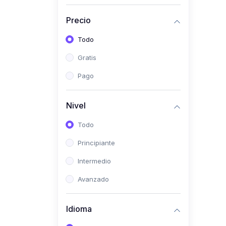
Investigación
Precio
(0)
Bioestadística
Todo
(0)
Inglés I
Gratis
(0)
Inglés II
Pago
(0)
Fisiología I
(0)
Fisiología II
Nivel
(0)
Microbiología I
Todo
(0)
Microbiología II
Principiante
(0)
Bioquímica I
Intermedio
(0)
Bioquímica II
Avanzado
(0)
Genética
(0)
Parasitología
Idioma
(0)
Psicología Médica