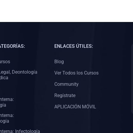
ATEGORÍAS:
ENLACES ÚTILES:
ursos
Blog
egal, Deontología
Ver Todos los Cursos
dica
Community
Regístrate
nterna:
gía
APLICACIÓN MÓVIL
nterna:
logía
nterna: Infectología