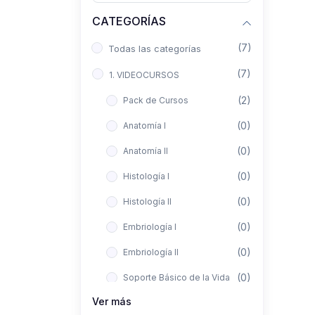
CATEGORÍAS
(7)
Todas las categorías
(7)
1. VIDEOCURSOS
(2)
Pack de Cursos
(0)
Anatomía I
(0)
Anatomía II
(0)
Histología I
(0)
Histología II
(0)
Embriología I
(0)
Embriología II
(0)
Soporte Básico de la Vida
Ver más
(0)
Metodología de la