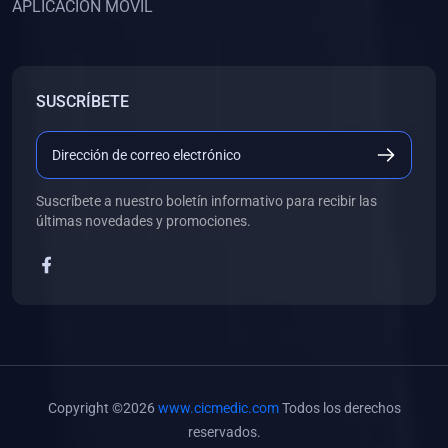
APLICACIÓN MÓVIL
(0)
Banco de Preguntas
(0)
Exámenes
(0)
Tareas
SUSCRÍBETE
(0)
5. REFORZAMIENTO ACADÉMICO
(0)
Personal
(0)
Grupal
Suscríbete a nuestro boletín informativo para recibir las
últimas novedades y promociones.
(0)
6. LIBROS
(0)
Libros de Anatomía
(0)
Libros de Histología
(0)
Libros de Embriología
(0)
Libros de Soporte Básico de la Vida
Copyright ©2026
www.cicmedic.com
Todos los derechos
(0)
Libros de Metodología de la Investigación
reservados.
(0)
Libros de Bioestadística