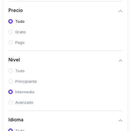
(0)
Bioestadística
Precio
(0)
Inglés I
Todo
(0)
Inglés II
Gratis
(0)
Fisiología I
Pago
(0)
Fisiología II
(0)
Microbiología I
Nivel
(0)
Microbiología II
Todo
(0)
Bioquímica I
Principiante
(0)
Bioquímica II
Intermedio
(0)
Genética
Avanzado
(0)
Parasitología
Idioma
(0)
Psicología Médica
(0)
Patología
Todo