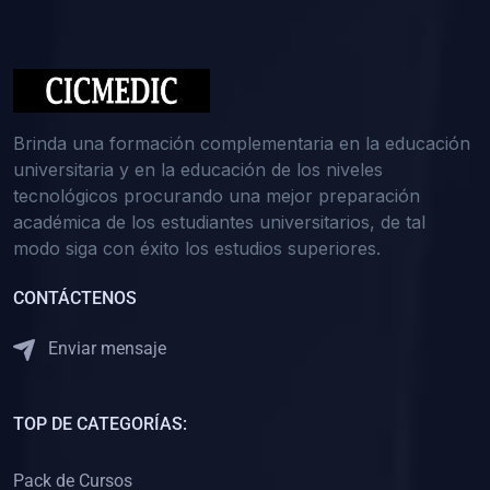
(0)
Medicina Interna: Nefrología
(0)
Medicina Interna: Hematología
(1)
Medicina Interna: Dermatología
(1)
Medicina Interna: Endocrinología
Brinda una formación complementaria en la educación
(1)
Medicina Interna: Infectología y Medicina Tropical
universitaria y en la educación de los niveles
tecnológicos procurando una mejor preparación
(0)
Gerencia y Administración de Salud
académica de los estudiantes universitarios, de tal
(1)
Medicina Legal, Deontología y Ética Médica
modo siga con éxito los estudios superiores.
(0)
Traumatología y Ortopedia
CONTÁCTENOS
(0)
Pediatría I
Enviar mensaje
(1)
Pediatría II
(0)
Ginecología y Obstetricia I
TOP DE CATEGORÍAS:
(0)
Ginecología y Obstetricia II
(0)
Clínica de Cirugía
Pack de Cursos