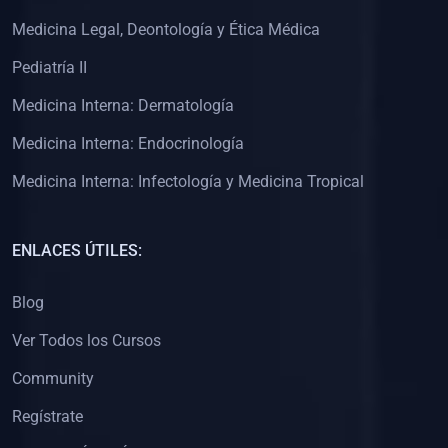
(0)
Clínica de Obstetricia
Medicina Legal, Deontología y Ética Médica
(0)
Clínica de Pediatría
Pediatría II
(0)
Clínica de Medicina Interna
Medicina Interna: Dermatología
(0)
Interculturalidad
Medicina Interna: Endocrinología
(0)
Idiomas
Medicina Interna: Infectología y Medicina Tropical
(0)
2. CLASES EN VIVO
(0)
Por iniciarse
ENLACES ÚTILES:
(0)
En proceso
Blog
(0)
3. CONFERENCIAS
Ver Todos los Cursos
(0)
Por iniciar
Community
(0)
En pleno proceso
Regístrate
(0)
4. RESOLUCIÓN DE PROBLEMAS