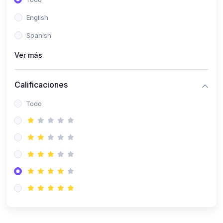
(0)
Patología Especial
English
(0)
Semiología I
Spanish
(0)
Semiología II
Ver más
(0)
Farmacología I
Calificaciones
(0)
Farmacología II
Todo
(0)
Fisiopatología
(0)
Antropología Física
(0)
Imagenología
(0)
Epidemiología
(0)
Cirugía I: Técnica y Anestesiología
(0)
Cirugía II: Tórax
(0)
Cirugía II: Abdomen