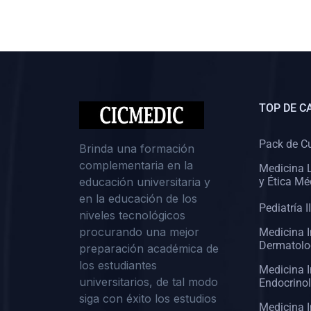
(0)
Cirugía II: Abdomen
(0)
Cirugía III: Cabeza y Cuello
(0)
Cirugía IV:
Otorrinolaringología
TOP DE C
(0)
Cirugía IV: Oftalmología
(0)
Cirugía IV: Urología
Pack de C
Brinda una formación
complementaria en la
(0)
Atención Primaria de Salud
Medicina L
educación universitaria y
y Ética Mé
(0)
Sociología
en la educación de los
Pediatría II
niveles tecnológicos
(0)
Medicina Interna:
procurando una mejor
Medicina I
Cardiología
Dermatolo
preparación académica de
(0)
Medicina Interna:
los estudiantes
Medicina I
Neumología
universitarios, de tal modo
Endocrino
siga con éxito los estudios
(0)
Medicina Interna:
Medicina I