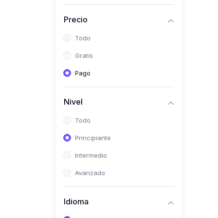
Investigación
Precio
(0)
Bioestadística
Todo
(0)
Inglés I
Gratis
(0)
Inglés II
Pago
(0)
Fisiología I
(0)
Fisiología II
Nivel
(0)
Microbiología I
Todo
(0)
Microbiología II
Principiante
(0)
Bioquímica I
Intermedio
(0)
Bioquímica II
Avanzado
(0)
Genética
(0)
Parasitología
Idioma
(0)
Psicología Médica