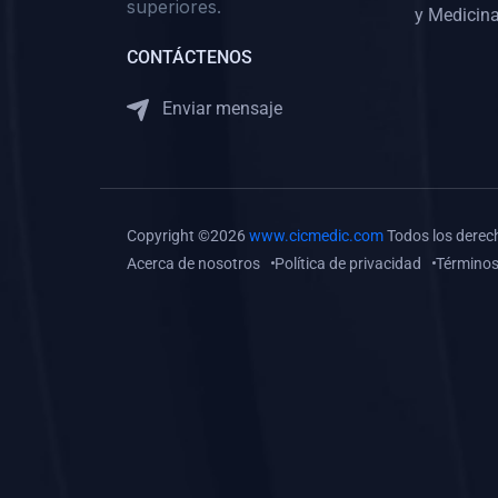
superiores.
Gastroenterología
y Medicina
(0)
Medicina Interna:
CONTÁCTENOS
Neurología y Neurocirugía
Enviar mensaje
(0)
Medicina Interna:
Psiquiatría
(0)
Medicina Interna:
Reumatología
Copyright ©2026
www.cicmedic.com
Todos los derec
(0)
Medicina Interna:
Acerca de nosotros
Política de privacidad
Términos
Nefrología
(0)
Medicina Interna:
Hematología
(1)
Medicina Interna:
Dermatología
(1)
Medicina Interna:
Endocrinología