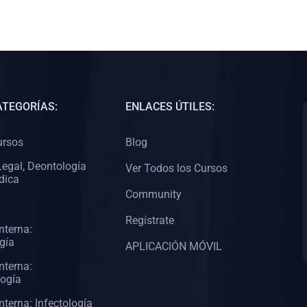
ATEGORÍAS:
ENLACES ÚTILES:
ursos
Blog
egal, Deontología
Ver Todos los Cursos
dica
Community
Regístrate
nterna:
gía
APLICACIÓN MÓVIL
nterna:
logía
nterna: Infectología