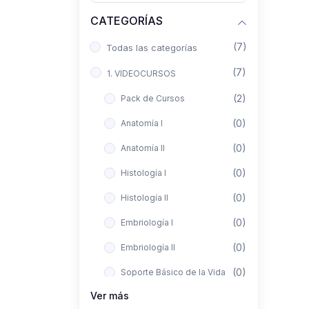
CATEGORÍAS
(7)
Todas las categorías
(7)
1. VIDEOCURSOS
(2)
Pack de Cursos
(0)
Anatomía I
(0)
Anatomía II
(0)
Histología I
(0)
Histología II
(0)
Embriología I
(0)
Embriología II
(0)
Soporte Básico de la Vida
Ver más
(0)
Metodología de la