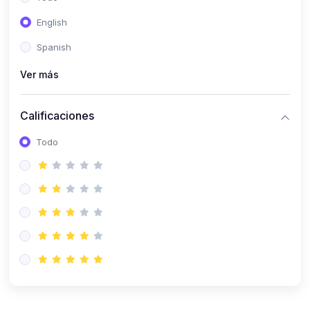
(0)
Patología Especial
English
(0)
Semiología I
Spanish
(0)
Semiología II
Ver más
(0)
Farmacología I
Calificaciones
(0)
Farmacología II
Todo
(0)
Fisiopatología
(0)
Antropología Física
(0)
Imagenología
(0)
Epidemiología
(0)
Cirugía I: Técnica y Anestesiología
(0)
Cirugía II: Tórax
(0)
Cirugía II: Abdomen