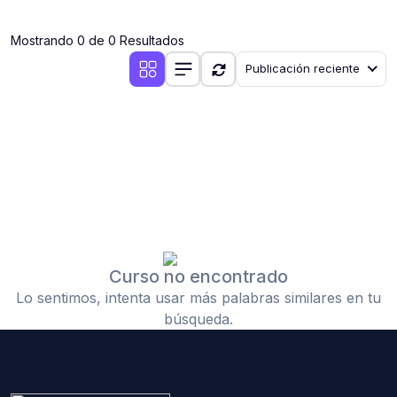
(0)
Cirugía III: Cabeza y Cuello
Mostrando 0 de 0 Resultados
(0)
Cirugía IV: Otorrinolaringología
Publicación reciente
(0)
Cirugía IV: Oftalmología
(0)
Cirugía IV: Urología
(0)
Atención Primaria de Salud
(0)
Sociología
(0)
Medicina Interna: Cardiología
(0)
Medicina Interna: Neumología
(0)
Medicina Interna: Gastroenterología
Curso no encontrado
Lo sentimos, intenta usar más palabras similares en tu
(0)
Medicina Interna: Neurología y Neurocirugía
búsqueda.
(0)
Medicina Interna: Psiquiatría
(0)
Medicina Interna: Reumatología
(0)
Medicina Interna: Nefrología