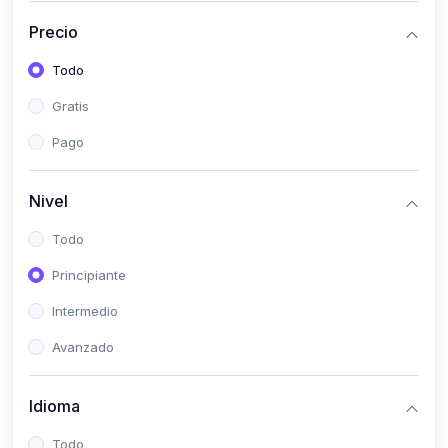
(0)
Bioestadística
Precio
(0)
Inglés I
Todo
(0)
Inglés II
Gratis
(0)
Fisiología I
Pago
(0)
Fisiología II
(0)
Microbiología I
Nivel
(0)
Microbiología II
Todo
(0)
Bioquímica I
Principiante
(0)
Bioquímica II
Intermedio
(0)
Genética
Avanzado
(0)
Parasitología
Idioma
(0)
Psicología Médica
(0)
Patología
Todo