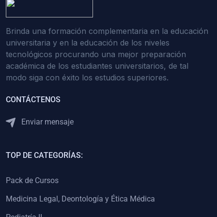
(0)
Medicina Interna: Hematología
Brinda una formación complementaria en la educación
(1)
Medicina Interna: Dermatología
universitaria y en la educación de los niveles
(1)
Medicina Interna: Endocrinología
tecnológicos procurando una mejor preparación
académica de los estudiantes universitarios, de tal
(1)
Medicina Interna: Infectología y Medicina Tropical
modo siga con éxito los estudios superiores.
(0)
Gerencia y Administración de Salud
CONTÁCTENOS
(1)
Medicina Legal, Deontología y Ética Médica
Enviar mensaje
(0)
Traumatología y Ortopedia
(0)
Pediatría I
TOP DE CATEGORÍAS:
(1)
Pediatría II
(0)
Ginecología y Obstetricia I
Pack de Cursos
(0)
Ginecología y Obstetricia II
Medicina Legal, Deontología y Ética Médica
(0)
Clínica de Cirugía