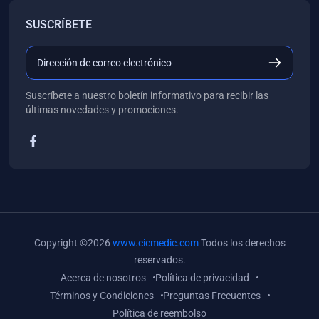
(0)
Banco de Preguntas
SUSCRÍBETE
(0)
Exámenes
(0)
Tareas
(0)
5. REFORZAMIENTO ACADÉMICO
Suscríbete a nuestro boletín informativo para recibir las
últimas novedades y promociones.
(0)
Personal
(0)
Grupal
(0)
6. LIBROS
(0)
Libros de Anatomía
(0)
Libros de Histología
(0)
Libros de Embriología
Copyright ©2026
www.cicmedic.com
Todos los derechos
reservados.
(0)
Libros de Soporte Básico de la Vida
Acerca de nosotros
Política de privacidad
(0)
Libros de Metodología de la Investigación
Términos y Condiciones
Preguntas Frecuentes
Política de reembolso
(0)
Libros de Bioestadística