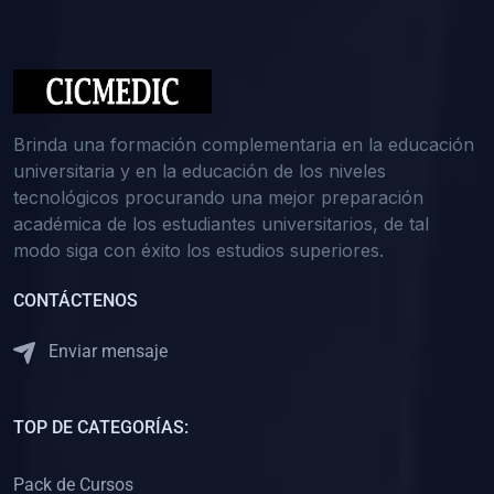
(0)
Medicina Interna: Nefrología
(0)
Medicina Interna: Hematología
(1)
Medicina Interna: Dermatología
(1)
Medicina Interna: Endocrinología
Brinda una formación complementaria en la educación
(1)
Medicina Interna: Infectología y Medicina Tropical
universitaria y en la educación de los niveles
tecnológicos procurando una mejor preparación
(0)
Gerencia y Administración de Salud
académica de los estudiantes universitarios, de tal
(1)
Medicina Legal, Deontología y Ética Médica
modo siga con éxito los estudios superiores.
(0)
Traumatología y Ortopedia
CONTÁCTENOS
(0)
Pediatría I
Enviar mensaje
(1)
Pediatría II
(0)
Ginecología y Obstetricia I
TOP DE CATEGORÍAS:
(0)
Ginecología y Obstetricia II
(0)
Clínica de Cirugía
Pack de Cursos