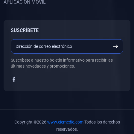
APLICACIÓN MÓVIL
(0)
Banco de Preguntas
(0)
Exámenes
(0)
Tareas
SUSCRÍBETE
(0)
5. REFORZAMIENTO ACADÉMICO
(0)
Personal
(0)
Grupal
Suscríbete a nuestro boletín informativo para recibir las
últimas novedades y promociones.
(0)
6. LIBROS
(0)
Libros de Anatomía
(0)
Libros de Histología
(0)
Libros de Embriología
(0)
Libros de Soporte Básico de la Vida
Copyright ©2026
www.cicmedic.com
Todos los derechos
(0)
Libros de Metodología de la Investigación
reservados.
(0)
Libros de Bioestadística