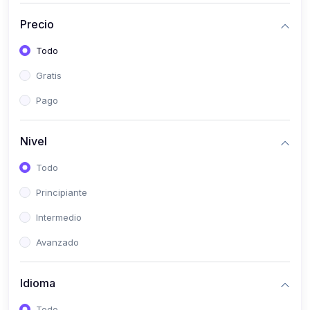
(0)
Bioestadística
Precio
(0)
Inglés I
Todo
(0)
Inglés II
Gratis
(0)
Fisiología I
Pago
(0)
Fisiología II
(0)
Microbiología I
Nivel
(0)
Microbiología II
Todo
(0)
Bioquímica I
Principiante
(0)
Bioquímica II
Intermedio
(0)
Genética
Avanzado
(0)
Parasitología
Idioma
(0)
Psicología Médica
(0)
Patología
Todo