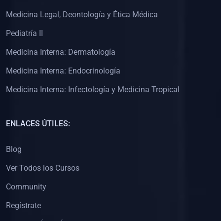
(0)
Clínica de Obstetricia
Medicina Legal, Deontología y Ética Médica
(0)
Clínica de Pediatría
Pediatría II
(0)
Clínica de Medicina Interna
Medicina Interna: Dermatología
(0)
Interculturalidad
Medicina Interna: Endocrinología
(0)
Idiomas
Medicina Interna: Infectología y Medicina Tropical
(0)
2. CLASES EN VIVO
(0)
Por iniciarse
ENLACES ÚTILES:
(0)
En proceso
Blog
(0)
3. CONFERENCIAS
Ver Todos los Cursos
(0)
Por iniciar
Community
(0)
En pleno proceso
Regístrate
(0)
4. RESOLUCIÓN DE PROBLEMAS