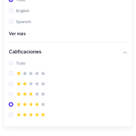
(0)
Patología Especial
English
(0)
Semiología I
Spanish
(0)
Semiología II
Ver más
(0)
Farmacología I
Calificaciones
(0)
Farmacología II
Todo
(0)
Fisiopatología
(0)
Antropología Física
(0)
Imagenología
(0)
Epidemiología
(0)
Cirugía I: Técnica y Anestesiología
(0)
Cirugía II: Tórax
(0)
Cirugía II: Abdomen