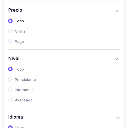
(0)
Bioestadística
Precio
(0)
Inglés I
Todo
(0)
Inglés II
Gratis
(0)
Fisiología I
Pago
(0)
Fisiología II
(0)
Microbiología I
Nivel
(0)
Microbiología II
Todo
(0)
Bioquímica I
Principiante
(0)
Bioquímica II
Intermedio
(0)
Genética
Avanzado
(0)
Parasitología
Idioma
(0)
Psicología Médica
(0)
Patología
Todo