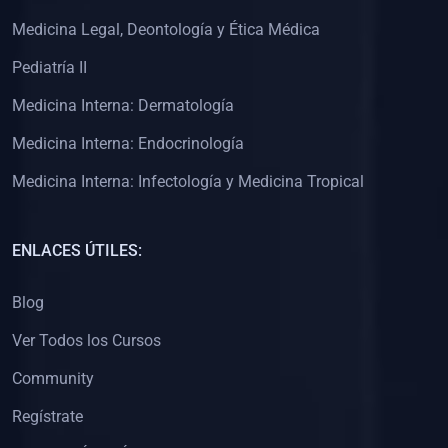
(0)
Clínica de Obstetricia
Medicina Legal, Deontología y Ética Médica
(0)
Clínica de Pediatría
Pediatría II
(0)
Clínica de Medicina Interna
Medicina Interna: Dermatología
(0)
Interculturalidad
Medicina Interna: Endocrinología
(0)
Idiomas
Medicina Interna: Infectología y Medicina Tropical
(0)
2. CLASES EN VIVO
(0)
Por iniciarse
ENLACES ÚTILES:
(0)
En proceso
Blog
(0)
3. CONFERENCIAS
Ver Todos los Cursos
(0)
Por iniciar
Community
(0)
En pleno proceso
Regístrate
(0)
4. RESOLUCIÓN DE PROBLEMAS