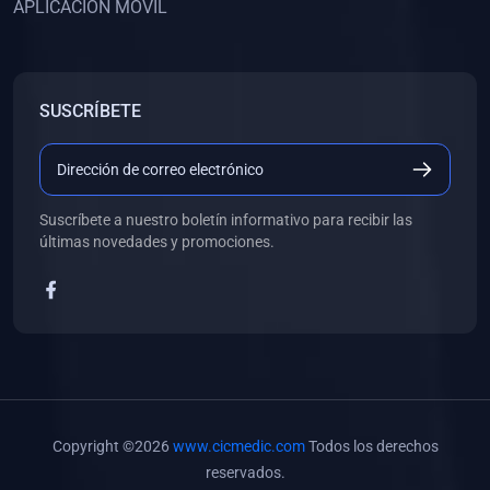
APLICACIÓN MÓVIL
(0)
Banco de Preguntas
(0)
Exámenes
(0)
Tareas
SUSCRÍBETE
(0)
5. REFORZAMIENTO ACADÉMICO
(0)
Personal
(0)
Grupal
Suscríbete a nuestro boletín informativo para recibir las
últimas novedades y promociones.
(0)
6. LIBROS
(0)
Libros de Anatomía
(0)
Libros de Histología
(0)
Libros de Embriología
(0)
Libros de Soporte Básico de la Vida
Copyright ©2026
www.cicmedic.com
Todos los derechos
(0)
Libros de Metodología de la Investigación
reservados.
(0)
Libros de Bioestadística