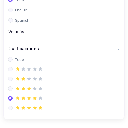
(0)
Patología Especial
English
(0)
Semiología I
Spanish
(0)
Semiología II
Ver más
(0)
Farmacología I
Calificaciones
(0)
Farmacología II
Todo
(0)
Fisiopatología
(0)
Antropología Física
(0)
Imagenología
(0)
Epidemiología
(0)
Cirugía I: Técnica y Anestesiología
(0)
Cirugía II: Tórax
(0)
Cirugía II: Abdomen