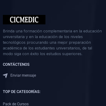
(0)
Medicina Interna: Nefrología
(0)
Medicina Interna: Hematología
(1)
Medicina Interna: Dermatología
(1)
Medicina Interna: Endocrinología
Brinda una formación complementaria en la educación
(1)
Medicina Interna: Infectología y Medicina Tropical
universitaria y en la educación de los niveles
tecnológicos procurando una mejor preparación
(0)
Gerencia y Administración de Salud
académica de los estudiantes universitarios, de tal
(1)
Medicina Legal, Deontología y Ética Médica
modo siga con éxito los estudios superiores.
(0)
Traumatología y Ortopedia
CONTÁCTENOS
(0)
Pediatría I
Enviar mensaje
(1)
Pediatría II
(0)
Ginecología y Obstetricia I
TOP DE CATEGORÍAS:
(0)
Ginecología y Obstetricia II
(0)
Clínica de Cirugía
Pack de Cursos