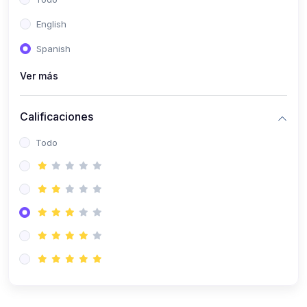
(0)
Patología Especial
English
(0)
Semiología I
Spanish
(0)
Semiología II
Ver más
(0)
Farmacología I
Calificaciones
(0)
Farmacología II
Todo
(0)
Fisiopatología
(0)
Antropología Física
(0)
Imagenología
(0)
Epidemiología
(0)
Cirugía I: Técnica y Anestesiología
(0)
Cirugía II: Tórax
(0)
Cirugía II: Abdomen