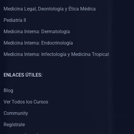
(0)
Clínica de Obstetricia
Medicina Legal, Deontología y Ética Médica
(0)
Clínica de Pediatría
Pediatría II
(0)
Clínica de Medicina Interna
Medicina Interna: Dermatología
(0)
Interculturalidad
Medicina Interna: Endocrinología
(0)
Idiomas
Medicina Interna: Infectología y Medicina Tropical
(0)
2. CLASES EN VIVO
(0)
Por iniciarse
ENLACES ÚTILES:
(0)
En proceso
Blog
(0)
3. CONFERENCIAS
Ver Todos los Cursos
(0)
Por iniciar
Community
(0)
En pleno proceso
Regístrate
(0)
4. RESOLUCIÓN DE PROBLEMAS