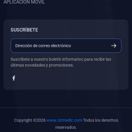
APLICACIÓN MÓVIL
(0)
Banco de Preguntas
(0)
Exámenes
(0)
Tareas
SUSCRÍBETE
(0)
5. REFORZAMIENTO ACADÉMICO
(0)
Personal
(0)
Grupal
Suscríbete a nuestro boletín informativo para recibir las
últimas novedades y promociones.
(0)
6. LIBROS
(0)
Libros de Anatomía
(0)
Libros de Histología
(0)
Libros de Embriología
(0)
Libros de Soporte Básico de la Vida
Copyright ©2026
www.cicmedic.com
Todos los derechos
(0)
Libros de Metodología de la Investigación
reservados.
(0)
Libros de Bioestadística