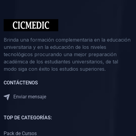
(0)
Medicina Interna: Nefrología
(0)
Medicina Interna: Hematología
(1)
Medicina Interna: Dermatología
(1)
Medicina Interna: Endocrinología
Brinda una formación complementaria en la educación
(1)
Medicina Interna: Infectología y Medicina Tropical
universitaria y en la educación de los niveles
tecnológicos procurando una mejor preparación
(0)
Gerencia y Administración de Salud
académica de los estudiantes universitarios, de tal
(1)
Medicina Legal, Deontología y Ética Médica
modo siga con éxito los estudios superiores.
(0)
Traumatología y Ortopedia
CONTÁCTENOS
(0)
Pediatría I
Enviar mensaje
(1)
Pediatría II
(0)
Ginecología y Obstetricia I
TOP DE CATEGORÍAS:
(0)
Ginecología y Obstetricia II
(0)
Clínica de Cirugía
Pack de Cursos