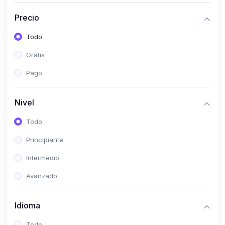
(0)
Bioestadística
Precio
(0)
Inglés I
Todo
(0)
Inglés II
Gratis
(0)
Fisiología I
Pago
(0)
Fisiología II
(0)
Microbiología I
Nivel
(0)
Microbiología II
Todo
(0)
Bioquímica I
Principiante
(0)
Bioquímica II
Intermedio
(0)
Genética
Avanzado
(0)
Parasitología
Idioma
(0)
Psicología Médica
(0)
Patología
Todo