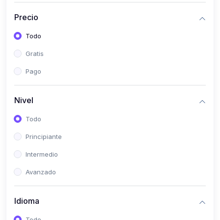
(0)
Bioestadística
Precio
(0)
Inglés I
Todo
(0)
Inglés II
Gratis
(0)
Fisiología I
Pago
(0)
Fisiología II
(0)
Microbiología I
Nivel
(0)
Microbiología II
Todo
(0)
Bioquímica I
Principiante
(0)
Bioquímica II
Intermedio
(0)
Genética
Avanzado
(0)
Parasitología
Idioma
(0)
Psicología Médica
(0)
Patología
Todo