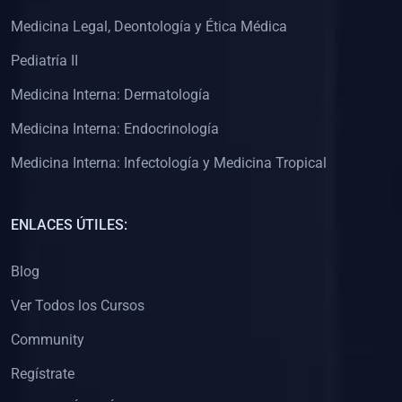
(0)
Clínica de Obstetricia
Medicina Legal, Deontología y Ética Médica
(0)
Clínica de Pediatría
Pediatría II
(0)
Clínica de Medicina Interna
Medicina Interna: Dermatología
(0)
Interculturalidad
Medicina Interna: Endocrinología
(0)
Idiomas
Medicina Interna: Infectología y Medicina Tropical
(0)
2. CLASES EN VIVO
(0)
Por iniciarse
ENLACES ÚTILES:
(0)
En proceso
Blog
(0)
3. CONFERENCIAS
Ver Todos los Cursos
(0)
Por iniciar
Community
(0)
En pleno proceso
Regístrate
(0)
4. RESOLUCIÓN DE PROBLEMAS