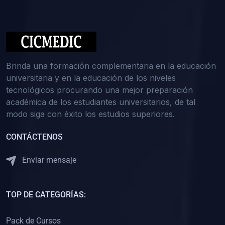
(0)
Medicina Interna: Nefrología
(0)
Medicina Interna: Hematología
(1)
Medicina Interna: Dermatología
(1)
Medicina Interna: Endocrinología
Brinda una formación complementaria en la educación
(1)
Medicina Interna: Infectología y Medicina Tropical
universitaria y en la educación de los niveles
tecnológicos procurando una mejor preparación
(0)
Gerencia y Administración de Salud
académica de los estudiantes universitarios, de tal
(1)
Medicina Legal, Deontología y Ética Médica
modo siga con éxito los estudios superiores.
(0)
Traumatología y Ortopedia
CONTÁCTENOS
(0)
Pediatría I
Enviar mensaje
(1)
Pediatría II
(0)
Ginecología y Obstetricia I
TOP DE CATEGORÍAS:
(0)
Ginecología y Obstetricia II
(0)
Clínica de Cirugía
Pack de Cursos