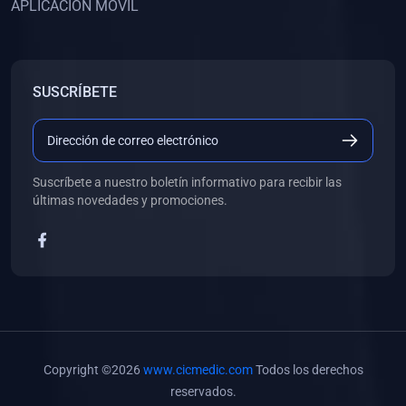
APLICACIÓN MÓVIL
(0)
Banco de Preguntas
(0)
Exámenes
(0)
Tareas
SUSCRÍBETE
(0)
5. REFORZAMIENTO ACADÉMICO
(0)
Personal
(0)
Grupal
Suscríbete a nuestro boletín informativo para recibir las
últimas novedades y promociones.
(0)
6. LIBROS
(0)
Libros de Anatomía
(0)
Libros de Histología
(0)
Libros de Embriología
(0)
Libros de Soporte Básico de la Vida
Copyright ©2026
www.cicmedic.com
Todos los derechos
(0)
Libros de Metodología de la Investigación
reservados.
(0)
Libros de Bioestadística