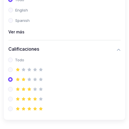
(0)
Patología Especial
English
(0)
Semiología I
Spanish
(0)
Semiología II
Ver más
(0)
Farmacología I
Calificaciones
(0)
Farmacología II
Todo
(0)
Fisiopatología
(0)
Antropología Física
(0)
Imagenología
(0)
Epidemiología
(0)
Cirugía I: Técnica y Anestesiología
(0)
Cirugía II: Tórax
(0)
Cirugía II: Abdomen