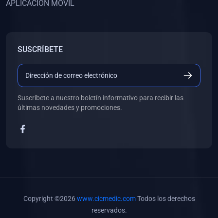
APLICACIÓN MÓVIL
(0)
Banco de Preguntas
(0)
Exámenes
(0)
Tareas
SUSCRÍBETE
(0)
5. REFORZAMIENTO ACADÉMICO
(0)
Personal
(0)
Grupal
Suscríbete a nuestro boletín informativo para recibir las
últimas novedades y promociones.
(0)
6. LIBROS
(0)
Libros de Anatomía
(0)
Libros de Histología
(0)
Libros de Embriología
(0)
Libros de Soporte Básico de la Vida
Copyright ©2026
www.cicmedic.com
Todos los derechos
(0)
Libros de Metodología de la Investigación
reservados.
(0)
Libros de Bioestadística