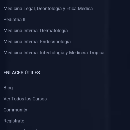
(0)
Clínica de Obstetricia
Medicina Legal, Deontología y Ética Médica
(0)
Clínica de Pediatría
Pediatría II
(0)
Clínica de Medicina Interna
Medicina Interna: Dermatología
(0)
Interculturalidad
Medicina Interna: Endocrinología
(0)
Idiomas
Medicina Interna: Infectología y Medicina Tropical
(0)
2. CLASES EN VIVO
(0)
Por iniciarse
ENLACES ÚTILES:
(0)
En proceso
Blog
(0)
3. CONFERENCIAS
Ver Todos los Cursos
(0)
Por iniciar
Community
(0)
En pleno proceso
Regístrate
(0)
4. RESOLUCIÓN DE PROBLEMAS