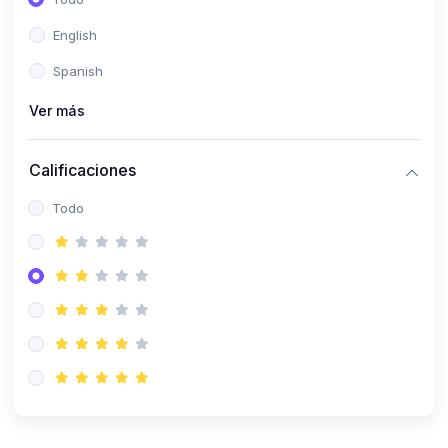
(0)
Patología Especial
English
(0)
Semiología I
Spanish
(0)
Semiología II
Ver más
(0)
Farmacología I
Calificaciones
(0)
Farmacología II
Todo
(0)
Fisiopatología
(0)
Antropología Física
(0)
Imagenología
(0)
Epidemiología
(0)
Cirugía I: Técnica y Anestesiología
(0)
Cirugía II: Tórax
(0)
Cirugía II: Abdomen