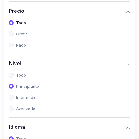
(0)
Bioestadística
Precio
(0)
Inglés I
Todo
(0)
Inglés II
Gratis
(0)
Fisiología I
Pago
(0)
Fisiología II
(0)
Microbiología I
Nivel
(0)
Microbiología II
Todo
(0)
Bioquímica I
Principiante
(0)
Bioquímica II
Intermedio
(0)
Genética
Avanzado
(0)
Parasitología
Idioma
(0)
Psicología Médica
(0)
Patología
Todo