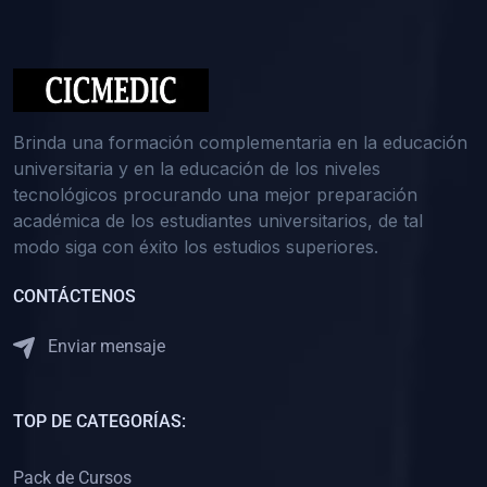
(0)
Medicina Interna: Nefrología
(0)
Medicina Interna: Hematología
(1)
Medicina Interna: Dermatología
(1)
Medicina Interna: Endocrinología
Brinda una formación complementaria en la educación
(1)
Medicina Interna: Infectología y Medicina Tropical
universitaria y en la educación de los niveles
tecnológicos procurando una mejor preparación
(0)
Gerencia y Administración de Salud
académica de los estudiantes universitarios, de tal
(1)
Medicina Legal, Deontología y Ética Médica
modo siga con éxito los estudios superiores.
(0)
Traumatología y Ortopedia
CONTÁCTENOS
(0)
Pediatría I
Enviar mensaje
(1)
Pediatría II
(0)
Ginecología y Obstetricia I
TOP DE CATEGORÍAS:
(0)
Ginecología y Obstetricia II
(0)
Clínica de Cirugía
Pack de Cursos