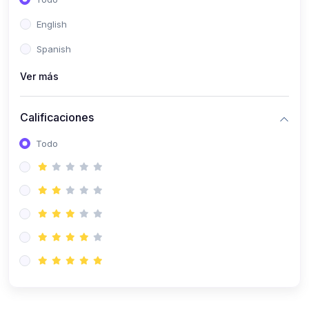
(0)
Patología Especial
English
(0)
Semiología I
Spanish
(0)
Semiología II
Ver más
(0)
Farmacología I
Calificaciones
(0)
Farmacología II
Todo
(0)
Fisiopatología
(0)
Antropología Física
(0)
Imagenología
(0)
Epidemiología
(0)
Cirugía I: Técnica y Anestesiología
(0)
Cirugía II: Tórax
(0)
Cirugía II: Abdomen