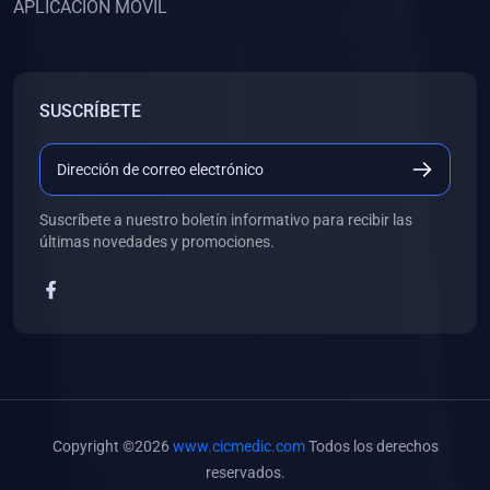
APLICACIÓN MÓVIL
(0)
Banco de Preguntas
(0)
Exámenes
(0)
Tareas
SUSCRÍBETE
(0)
5. REFORZAMIENTO ACADÉMICO
(0)
Personal
(0)
Grupal
Suscríbete a nuestro boletín informativo para recibir las
últimas novedades y promociones.
(0)
6. LIBROS
(0)
Libros de Anatomía
(0)
Libros de Histología
(0)
Libros de Embriología
(0)
Libros de Soporte Básico de la Vida
Copyright ©2026
www.cicmedic.com
Todos los derechos
(0)
Libros de Metodología de la Investigación
reservados.
(0)
Libros de Bioestadística