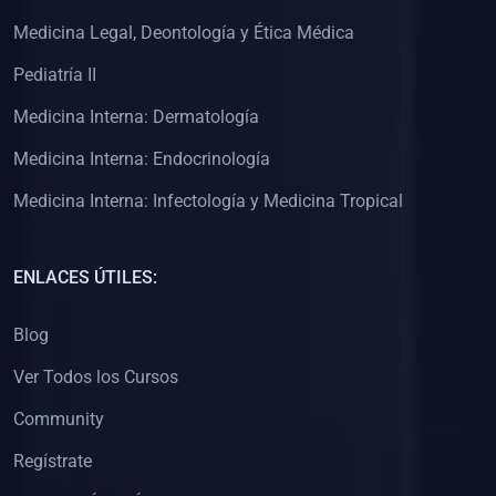
(0)
Clínica de Obstetricia
Medicina Legal, Deontología y Ética Médica
(0)
Clínica de Pediatría
Pediatría II
(0)
Clínica de Medicina Interna
Medicina Interna: Dermatología
(0)
Interculturalidad
Medicina Interna: Endocrinología
(0)
Idiomas
Medicina Interna: Infectología y Medicina Tropical
(0)
2. CLASES EN VIVO
(0)
Por iniciarse
ENLACES ÚTILES:
(0)
En proceso
Blog
(0)
3. CONFERENCIAS
Ver Todos los Cursos
(0)
Por iniciar
Community
(0)
En pleno proceso
Regístrate
(0)
4. RESOLUCIÓN DE PROBLEMAS