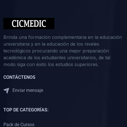
(0)
Medicina Interna: Nefrología
(0)
Medicina Interna: Hematología
(1)
Medicina Interna: Dermatología
(1)
Medicina Interna: Endocrinología
Brinda una formación complementaria en la educación
(1)
Medicina Interna: Infectología y Medicina Tropical
universitaria y en la educación de los niveles
tecnológicos procurando una mejor preparación
(0)
Gerencia y Administración de Salud
académica de los estudiantes universitarios, de tal
(1)
Medicina Legal, Deontología y Ética Médica
modo siga con éxito los estudios superiores.
(0)
Traumatología y Ortopedia
CONTÁCTENOS
(0)
Pediatría I
Enviar mensaje
(1)
Pediatría II
(0)
Ginecología y Obstetricia I
TOP DE CATEGORÍAS:
(0)
Ginecología y Obstetricia II
(0)
Clínica de Cirugía
Pack de Cursos