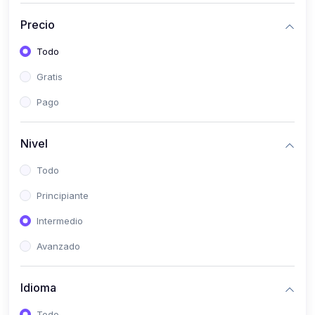
(0)
Bioestadística
Precio
(0)
Inglés I
Todo
(0)
Inglés II
Gratis
(0)
Fisiología I
Pago
(0)
Fisiología II
(0)
Microbiología I
Nivel
(0)
Microbiología II
Todo
(0)
Bioquímica I
Principiante
(0)
Bioquímica II
Intermedio
(0)
Genética
Avanzado
(0)
Parasitología
Idioma
(0)
Psicología Médica
(0)
Patología
Todo