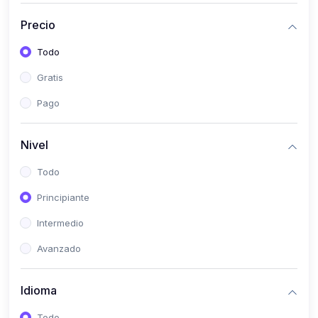
(0)
Bioestadística
Precio
(0)
Inglés I
Todo
(0)
Inglés II
Gratis
(0)
Fisiología I
Pago
(0)
Fisiología II
(0)
Microbiología I
Nivel
(0)
Microbiología II
Todo
(0)
Bioquímica I
Principiante
(0)
Bioquímica II
Intermedio
(0)
Genética
Avanzado
(0)
Parasitología
Idioma
(0)
Psicología Médica
(0)
Patología
Todo