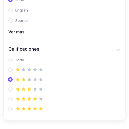
(0)
Patología Especial
English
(0)
Semiología I
Spanish
(0)
Semiología II
Ver más
(0)
Farmacología I
Calificaciones
(0)
Farmacología II
Todo
(0)
Fisiopatología
(0)
Antropología Física
(0)
Imagenología
(0)
Epidemiología
(0)
Cirugía I: Técnica y Anestesiología
(0)
Cirugía II: Tórax
(0)
Cirugía II: Abdomen