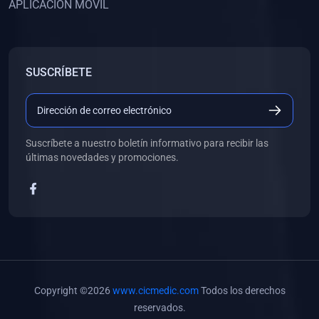
APLICACIÓN MÓVIL
(0)
Banco de Preguntas
(0)
Exámenes
(0)
Tareas
SUSCRÍBETE
(0)
5. REFORZAMIENTO ACADÉMICO
(0)
Personal
(0)
Grupal
Suscríbete a nuestro boletín informativo para recibir las
últimas novedades y promociones.
(0)
6. LIBROS
(0)
Libros de Anatomía
(0)
Libros de Histología
(0)
Libros de Embriología
(0)
Libros de Soporte Básico de la Vida
Copyright ©2026
www.cicmedic.com
Todos los derechos
(0)
Libros de Metodología de la Investigación
reservados.
(0)
Libros de Bioestadística