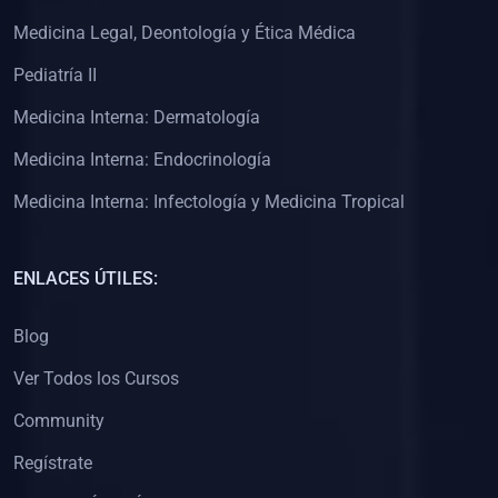
(0)
Clínica de Obstetricia
Medicina Legal, Deontología y Ética Médica
(0)
Clínica de Pediatría
Pediatría II
(0)
Clínica de Medicina Interna
Medicina Interna: Dermatología
(0)
Interculturalidad
Medicina Interna: Endocrinología
(0)
Idiomas
Medicina Interna: Infectología y Medicina Tropical
(0)
2. CLASES EN VIVO
(0)
Por iniciarse
ENLACES ÚTILES:
(0)
En proceso
Blog
(0)
3. CONFERENCIAS
Ver Todos los Cursos
(0)
Por iniciar
Community
(0)
En pleno proceso
Regístrate
(0)
4. RESOLUCIÓN DE PROBLEMAS