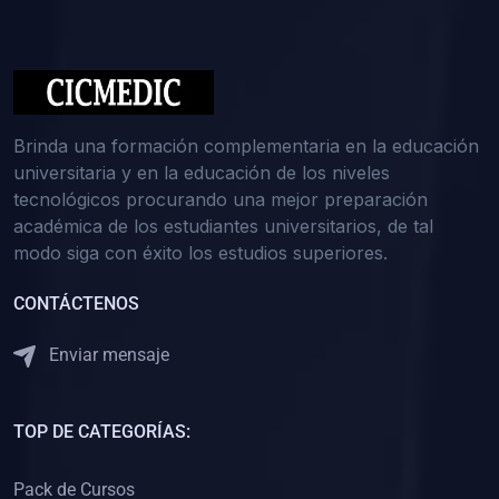
(0)
Medicina Interna: Nefrología
(0)
Medicina Interna: Hematología
(1)
Medicina Interna: Dermatología
(1)
Medicina Interna: Endocrinología
Brinda una formación complementaria en la educación
(1)
Medicina Interna: Infectología y Medicina Tropical
universitaria y en la educación de los niveles
tecnológicos procurando una mejor preparación
(0)
Gerencia y Administración de Salud
académica de los estudiantes universitarios, de tal
(1)
Medicina Legal, Deontología y Ética Médica
modo siga con éxito los estudios superiores.
(0)
Traumatología y Ortopedia
CONTÁCTENOS
(0)
Pediatría I
Enviar mensaje
(1)
Pediatría II
(0)
Ginecología y Obstetricia I
TOP DE CATEGORÍAS:
(0)
Ginecología y Obstetricia II
(0)
Clínica de Cirugía
Pack de Cursos