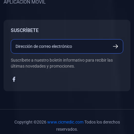
APLICACIÓN MÓVIL
(0)
Banco de Preguntas
(0)
Exámenes
(0)
Tareas
SUSCRÍBETE
(0)
5. REFORZAMIENTO ACADÉMICO
(0)
Personal
(0)
Grupal
Suscríbete a nuestro boletín informativo para recibir las
últimas novedades y promociones.
(0)
6. LIBROS
(0)
Libros de Anatomía
(0)
Libros de Histología
(0)
Libros de Embriología
(0)
Libros de Soporte Básico de la Vida
Copyright ©2026
www.cicmedic.com
Todos los derechos
(0)
Libros de Metodología de la Investigación
reservados.
(0)
Libros de Bioestadística