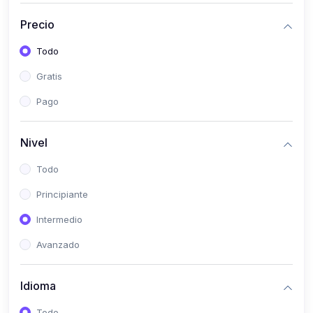
(0)
Bioestadística
Precio
(0)
Inglés I
Todo
(0)
Inglés II
Gratis
(0)
Fisiología I
Pago
(0)
Fisiología II
(0)
Microbiología I
Nivel
(0)
Microbiología II
Todo
(0)
Bioquímica I
Principiante
(0)
Bioquímica II
Intermedio
(0)
Genética
Avanzado
(0)
Parasitología
Idioma
(0)
Psicología Médica
(0)
Patología
Todo