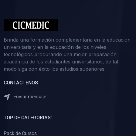
(0)
Medicina Interna: Nefrología
(0)
Medicina Interna: Hematología
(1)
Medicina Interna: Dermatología
(1)
Medicina Interna: Endocrinología
Brinda una formación complementaria en la educación
(1)
Medicina Interna: Infectología y Medicina Tropical
universitaria y en la educación de los niveles
tecnológicos procurando una mejor preparación
(0)
Gerencia y Administración de Salud
académica de los estudiantes universitarios, de tal
(1)
Medicina Legal, Deontología y Ética Médica
modo siga con éxito los estudios superiores.
(0)
Traumatología y Ortopedia
CONTÁCTENOS
(0)
Pediatría I
Enviar mensaje
(1)
Pediatría II
(0)
Ginecología y Obstetricia I
TOP DE CATEGORÍAS:
(0)
Ginecología y Obstetricia II
(0)
Clínica de Cirugía
Pack de Cursos