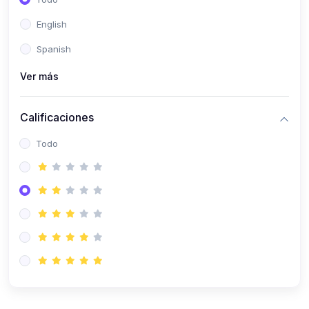
(0)
Patología Especial
English
(0)
Semiología I
Spanish
(0)
Semiología II
Ver más
(0)
Farmacología I
Calificaciones
(0)
Farmacología II
Todo
(0)
Fisiopatología
(0)
Antropología Física
(0)
Imagenología
(0)
Epidemiología
(0)
Cirugía I: Técnica y Anestesiología
(0)
Cirugía II: Tórax
(0)
Cirugía II: Abdomen