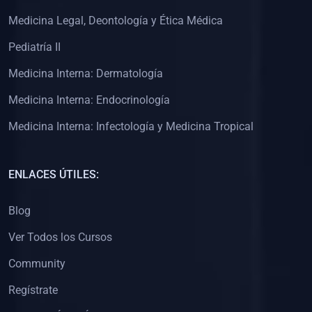
(0)
Clínica de Obstetricia
Medicina Legal, Deontología y Ética Médica
(0)
Clínica de Pediatría
Pediatría II
(0)
Clínica de Medicina Interna
Medicina Interna: Dermatología
(0)
Interculturalidad
Medicina Interna: Endocrinología
(0)
Idiomas
Medicina Interna: Infectología y Medicina Tropical
(0)
2. CLASES EN VIVO
(0)
Por iniciarse
ENLACES ÚTILES:
(0)
En proceso
Blog
(0)
3. CONFERENCIAS
Ver Todos los Cursos
(0)
Por iniciar
Community
(0)
En pleno proceso
Regístrate
(0)
4. RESOLUCIÓN DE PROBLEMAS