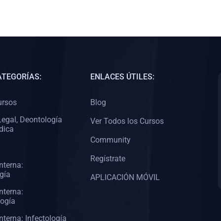
ATEGORÍAS:
ENLACES ÚTILES:
ursos
Blog
egal, Deontología
Ver Todos los Cursos
dica
Community
Regístrate
nterna:
gía
APLICACIÓN MÓVIL
nterna:
logía
nterna: Infectología