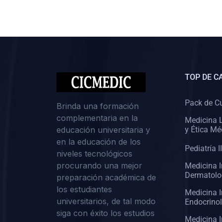
(0)
Cirugía II: Abdomen
(0)
Cirugía III: Cabeza y Cuello
(0)
Cirugía IV:
Otorrinolaringología
TOP DE C
(0)
Cirugía IV: Oftalmología
(0)
Cirugía IV: Urología
Pack de C
Brinda una formación
complementaria en la
(0)
Atención Primaria de Salud
Medicina L
educación universitaria y
y Ética Mé
(0)
Sociología
en la educación de los
Pediatría II
niveles tecnológicos
(0)
Medicina Interna:
procurando una mejor
Medicina I
Cardiología
Dermatolo
preparación académica de
(0)
Medicina Interna:
los estudiantes
Medicina I
Neumología
universitarios, de tal modo
Endocrino
siga con éxito los estudios
(0)
Medicina Interna:
Medicina I