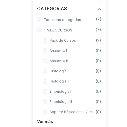
CATEGORÍAS
(7)
Todas las categorías
(7)
1. VIDEOCURSOS
(2)
Pack de Cursos
(0)
Anatomía I
(0)
Anatomía II
(0)
Histología I
(0)
Histología II
(0)
Embriología I
(0)
Embriología II
(0)
Soporte Básico de la Vida
Ver más
(0)
Metodología de la