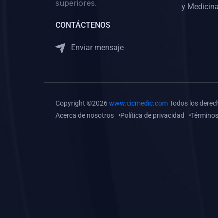
superiores.
Gastroenterología
y Medicina
(0)
Medicina Interna:
CONTÁCTENOS
Neurología y Neurocirugía
Enviar mensaje
(0)
Medicina Interna:
Psiquiatría
(0)
Medicina Interna:
Reumatología
Copyright ©2026
www.cicmedic.com
Todos los derec
(0)
Medicina Interna:
Acerca de nosotros
Política de privacidad
Términos
Nefrología
(0)
Medicina Interna:
Hematología
(1)
Medicina Interna:
Dermatología
(1)
Medicina Interna:
Endocrinología