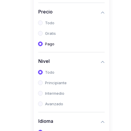
Investigación
Precio
(0)
Bioestadística
Todo
(0)
Inglés I
Gratis
(0)
Inglés II
Pago
(0)
Fisiología I
(0)
Fisiología II
Nivel
(0)
Microbiología I
Todo
(0)
Microbiología II
Principiante
(0)
Bioquímica I
Intermedio
(0)
Bioquímica II
Avanzado
(0)
Genética
(0)
Parasitología
Idioma
(0)
Psicología Médica