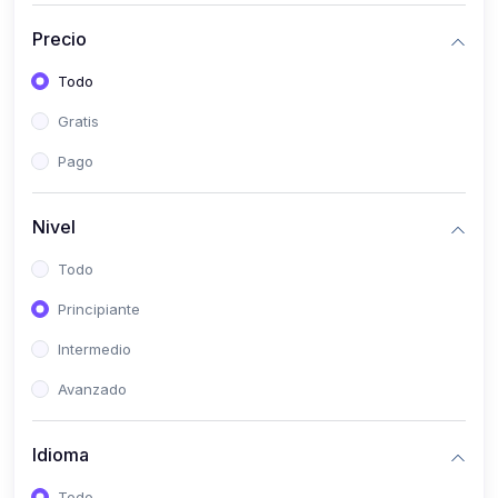
(0)
Bioestadística
Precio
(0)
Inglés I
Todo
(0)
Inglés II
Gratis
(0)
Fisiología I
Pago
(0)
Fisiología II
(0)
Microbiología I
Nivel
(0)
Microbiología II
Todo
(0)
Bioquímica I
Principiante
(0)
Bioquímica II
Intermedio
(0)
Genética
Avanzado
(0)
Parasitología
Idioma
(0)
Psicología Médica
(0)
Patología
Todo