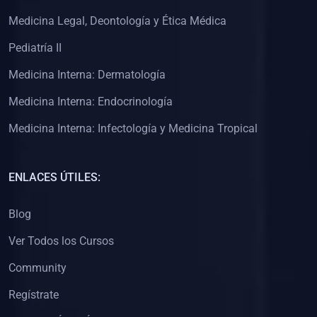
(0)
Clínica de Obstetricia
Medicina Legal, Deontología y Ética Médica
(0)
Clínica de Pediatría
Pediatría II
(0)
Clínica de Medicina Interna
Medicina Interna: Dermatología
(0)
Interculturalidad
Medicina Interna: Endocrinología
(0)
Idiomas
Medicina Interna: Infectología y Medicina Tropical
(0)
2. CLASES EN VIVO
(0)
Por iniciarse
ENLACES ÚTILES:
(0)
En proceso
Blog
(0)
3. CONFERENCIAS
Ver Todos los Cursos
(0)
Por iniciar
Community
(0)
En pleno proceso
Regístrate
(0)
4. RESOLUCIÓN DE PROBLEMAS