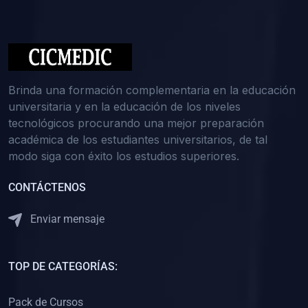
(0)
Medicina Interna: Nefrología
(0)
Medicina Interna: Hematología
(1)
Medicina Interna: Dermatología
(1)
Medicina Interna: Endocrinología
Brinda una formación complementaria en la educación
(1)
Medicina Interna: Infectología y Medicina Tropical
universitaria y en la educación de los niveles
tecnológicos procurando una mejor preparación
(0)
Gerencia y Administración de Salud
académica de los estudiantes universitarios, de tal
(1)
Medicina Legal, Deontología y Ética Médica
modo siga con éxito los estudios superiores.
(0)
Traumatología y Ortopedia
CONTÁCTENOS
(0)
Pediatría I
Enviar mensaje
(1)
Pediatría II
(0)
Ginecología y Obstetricia I
TOP DE CATEGORÍAS:
(0)
Ginecología y Obstetricia II
(0)
Clínica de Cirugía
Pack de Cursos