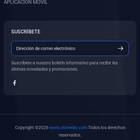
APLICACIÓN MÓVIL
(0)
Banco de Preguntas
(0)
Exámenes
(0)
Tareas
SUSCRÍBETE
(0)
5. REFORZAMIENTO ACADÉMICO
(0)
Personal
(0)
Grupal
Suscríbete a nuestro boletín informativo para recibir las
últimas novedades y promociones.
(0)
6. LIBROS
(0)
Libros de Anatomía
(0)
Libros de Histología
(0)
Libros de Embriología
(0)
Libros de Soporte Básico de la Vida
Copyright ©2026
www.cicmedic.com
Todos los derechos
(0)
Libros de Metodología de la Investigación
reservados.
(0)
Libros de Bioestadística