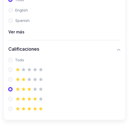
(0)
Patología Especial
English
(0)
Semiología I
Spanish
(0)
Semiología II
Ver más
(0)
Farmacología I
Calificaciones
(0)
Farmacología II
Todo
(0)
Fisiopatología
(0)
Antropología Física
(0)
Imagenología
(0)
Epidemiología
(0)
Cirugía I: Técnica y Anestesiología
(0)
Cirugía II: Tórax
(0)
Cirugía II: Abdomen