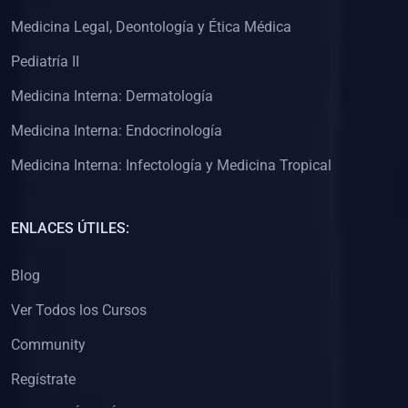
(0)
Clínica de Obstetricia
Medicina Legal, Deontología y Ética Médica
(0)
Clínica de Pediatría
Pediatría II
(0)
Clínica de Medicina Interna
Medicina Interna: Dermatología
(0)
Interculturalidad
Medicina Interna: Endocrinología
(0)
Idiomas
Medicina Interna: Infectología y Medicina Tropical
(0)
2. CLASES EN VIVO
(0)
Por iniciarse
ENLACES ÚTILES:
(0)
En proceso
Blog
(0)
3. CONFERENCIAS
Ver Todos los Cursos
(0)
Por iniciar
Community
(0)
En pleno proceso
Regístrate
(0)
4. RESOLUCIÓN DE PROBLEMAS