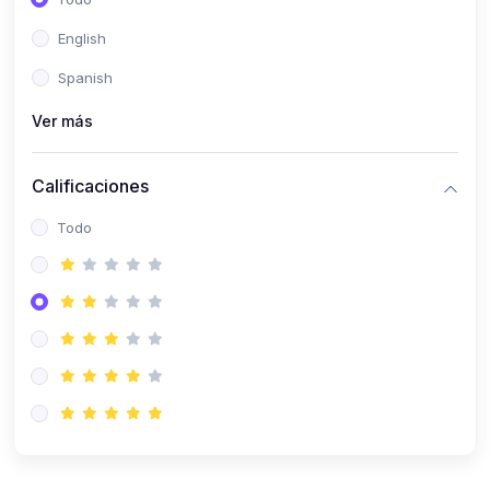
(0)
Patología Especial
English
(0)
Semiología I
Spanish
(0)
Semiología II
Ver más
(0)
Farmacología I
Calificaciones
(0)
Farmacología II
Todo
(0)
Fisiopatología
(0)
Antropología Física
(0)
Imagenología
(0)
Epidemiología
(0)
Cirugía I: Técnica y Anestesiología
(0)
Cirugía II: Tórax
(0)
Cirugía II: Abdomen