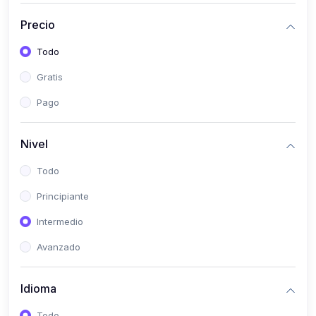
(0)
Bioestadística
Precio
(0)
Inglés I
Todo
(0)
Inglés II
Gratis
(0)
Fisiología I
Pago
(0)
Fisiología II
(0)
Microbiología I
Nivel
(0)
Microbiología II
Todo
(0)
Bioquímica I
Principiante
(0)
Bioquímica II
Intermedio
(0)
Genética
Avanzado
(0)
Parasitología
Idioma
(0)
Psicología Médica
(0)
Patología
Todo