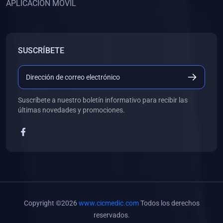
APLICACIÓN MÓVIL
(0)
Banco de Preguntas
(0)
Exámenes
(0)
Tareas
SUSCRÍBETE
(0)
5. REFORZAMIENTO ACADÉMICO
(0)
Personal
(0)
Grupal
Suscríbete a nuestro boletín informativo para recibir las
últimas novedades y promociones.
(0)
6. LIBROS
(0)
Libros de Anatomía
(0)
Libros de Histología
(0)
Libros de Embriología
(0)
Libros de Soporte Básico de la Vida
Copyright ©2026
www.cicmedic.com
Todos los derechos
(0)
Libros de Metodología de la Investigación
reservados.
(0)
Libros de Bioestadística