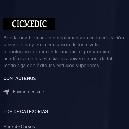
(0)
Medicina Interna: Nefrología
(0)
Medicina Interna: Hematología
(1)
Medicina Interna: Dermatología
(1)
Medicina Interna: Endocrinología
Brinda una formación complementaria en la educación
(1)
Medicina Interna: Infectología y Medicina Tropical
universitaria y en la educación de los niveles
tecnológicos procurando una mejor preparación
(0)
Gerencia y Administración de Salud
académica de los estudiantes universitarios, de tal
(1)
Medicina Legal, Deontología y Ética Médica
modo siga con éxito los estudios superiores.
(0)
Traumatología y Ortopedia
CONTÁCTENOS
(0)
Pediatría I
Enviar mensaje
(1)
Pediatría II
(0)
Ginecología y Obstetricia I
TOP DE CATEGORÍAS:
(0)
Ginecología y Obstetricia II
(0)
Clínica de Cirugía
Pack de Cursos