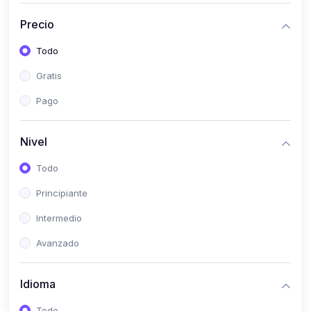
(0)
Bioestadística
Precio
(0)
Inglés I
Todo
(0)
Inglés II
Gratis
(0)
Fisiología I
Pago
(0)
Fisiología II
(0)
Microbiología I
Nivel
(0)
Microbiología II
Todo
(0)
Bioquímica I
Principiante
(0)
Bioquímica II
Intermedio
(0)
Genética
Avanzado
(0)
Parasitología
Idioma
(0)
Psicología Médica
(0)
Patología
Todo