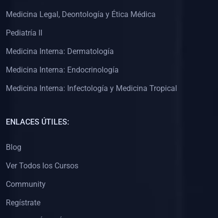
(0)
Clínica de Obstetricia
Medicina Legal, Deontología y Ética Médica
(0)
Clínica de Pediatría
Pediatría II
(0)
Clínica de Medicina Interna
Medicina Interna: Dermatología
(0)
Interculturalidad
Medicina Interna: Endocrinología
(0)
Idiomas
Medicina Interna: Infectología y Medicina Tropical
(0)
2. CLASES EN VIVO
(0)
Por iniciarse
ENLACES ÚTILES:
(0)
En proceso
Blog
(0)
3. CONFERENCIAS
Ver Todos los Cursos
(0)
Por iniciar
Community
(0)
En pleno proceso
Regístrate
(0)
4. RESOLUCIÓN DE PROBLEMAS