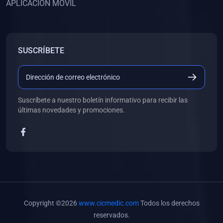
APLICACIÓN MÓVIL
(0)
Banco de Preguntas
(0)
Exámenes
(0)
Tareas
SUSCRÍBETE
(0)
5. REFORZAMIENTO ACADÉMICO
(0)
Personal
(0)
Grupal
Suscríbete a nuestro boletín informativo para recibir las
últimas novedades y promociones.
(0)
6. LIBROS
(0)
Libros de Anatomía
(0)
Libros de Histología
(0)
Libros de Embriología
(0)
Libros de Soporte Básico de la Vida
Copyright ©2026
www.cicmedic.com
Todos los derechos
(0)
Libros de Metodología de la Investigación
reservados.
(0)
Libros de Bioestadística