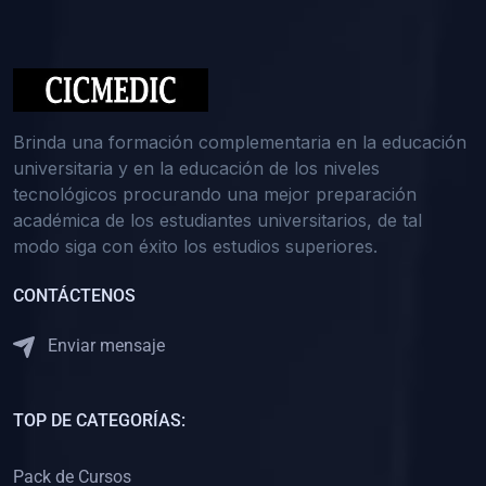
(0)
Medicina Interna: Nefrología
(0)
Medicina Interna: Hematología
(1)
Medicina Interna: Dermatología
(1)
Medicina Interna: Endocrinología
Brinda una formación complementaria en la educación
(1)
Medicina Interna: Infectología y Medicina Tropical
universitaria y en la educación de los niveles
tecnológicos procurando una mejor preparación
(0)
Gerencia y Administración de Salud
académica de los estudiantes universitarios, de tal
(1)
Medicina Legal, Deontología y Ética Médica
modo siga con éxito los estudios superiores.
(0)
Traumatología y Ortopedia
CONTÁCTENOS
(0)
Pediatría I
Enviar mensaje
(1)
Pediatría II
(0)
Ginecología y Obstetricia I
TOP DE CATEGORÍAS:
(0)
Ginecología y Obstetricia II
(0)
Clínica de Cirugía
Pack de Cursos