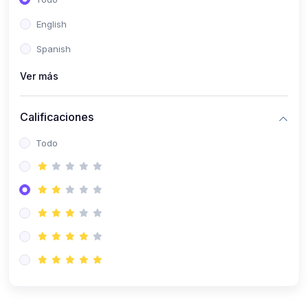
(0)
Patología Especial
English
(0)
Semiología I
Spanish
(0)
Semiología II
Ver más
(0)
Farmacología I
Calificaciones
(0)
Farmacología II
Todo
(0)
Fisiopatología
(0)
Antropología Física
(0)
Imagenología
(0)
Epidemiología
(0)
Cirugía I: Técnica y Anestesiología
(0)
Cirugía II: Tórax
(0)
Cirugía II: Abdomen