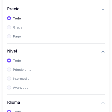
(0)
Bioestadística
Precio
(0)
Inglés I
Todo
(0)
Inglés II
Gratis
(0)
Fisiología I
Pago
(0)
Fisiología II
(0)
Microbiología I
Nivel
(0)
Microbiología II
Todo
(0)
Bioquímica I
Principiante
(0)
Bioquímica II
Intermedio
(0)
Genética
Avanzado
(0)
Parasitología
Idioma
(0)
Psicología Médica
(0)
Patología
Todo