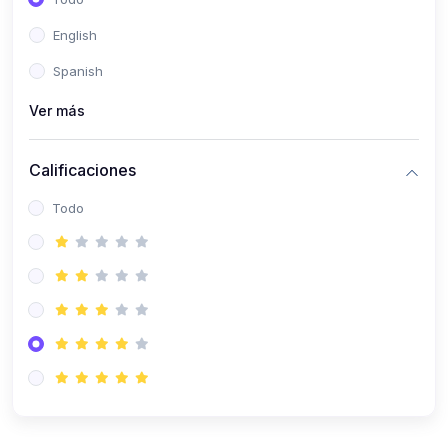
(0)
Patología Especial
English
(0)
Semiología I
Spanish
(0)
Semiología II
Ver más
(0)
Farmacología I
Calificaciones
(0)
Farmacología II
Todo
(0)
Fisiopatología
(0)
Antropología Física
(0)
Imagenología
(0)
Epidemiología
(0)
Cirugía I: Técnica y Anestesiología
(0)
Cirugía II: Tórax
(0)
Cirugía II: Abdomen