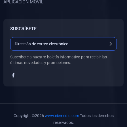
APLICACIÓN MÓVIL
(0)
Banco de Preguntas
(0)
Exámenes
(0)
Tareas
SUSCRÍBETE
(0)
5. REFORZAMIENTO ACADÉMICO
(0)
Personal
(0)
Grupal
Suscríbete a nuestro boletín informativo para recibir las
últimas novedades y promociones.
(0)
6. LIBROS
(0)
Libros de Anatomía
(0)
Libros de Histología
(0)
Libros de Embriología
(0)
Libros de Soporte Básico de la Vida
Copyright ©2026
www.cicmedic.com
Todos los derechos
(0)
Libros de Metodología de la Investigación
reservados.
(0)
Libros de Bioestadística