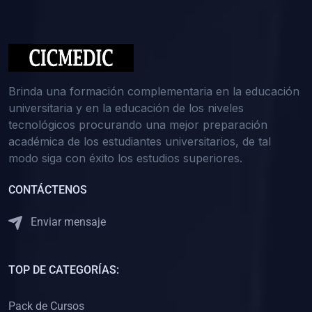
(0)
Medicina Interna: Nefrología
(0)
Medicina Interna: Hematología
(1)
Medicina Interna: Dermatología
(1)
Medicina Interna: Endocrinología
Brinda una formación complementaria en la educación
(1)
Medicina Interna: Infectología y Medicina Tropical
universitaria y en la educación de los niveles
tecnológicos procurando una mejor preparación
(0)
Gerencia y Administración de Salud
académica de los estudiantes universitarios, de tal
(1)
Medicina Legal, Deontología y Ética Médica
modo siga con éxito los estudios superiores.
(0)
Traumatología y Ortopedia
CONTÁCTENOS
(0)
Pediatría I
Enviar mensaje
(1)
Pediatría II
(0)
Ginecología y Obstetricia I
TOP DE CATEGORÍAS:
(0)
Ginecología y Obstetricia II
(0)
Clínica de Cirugía
Pack de Cursos