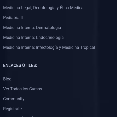
(0)
Clínica de Obstetricia
Medicina Legal, Deontología y Ética Médica
(0)
Clínica de Pediatría
Pediatría II
(0)
Clínica de Medicina Interna
Medicina Interna: Dermatología
(0)
Interculturalidad
Medicina Interna: Endocrinología
(0)
Idiomas
Medicina Interna: Infectología y Medicina Tropical
(0)
2. CLASES EN VIVO
(0)
Por iniciarse
ENLACES ÚTILES:
(0)
En proceso
Blog
(0)
3. CONFERENCIAS
Ver Todos los Cursos
(0)
Por iniciar
Community
(0)
En pleno proceso
Regístrate
(0)
4. RESOLUCIÓN DE PROBLEMAS