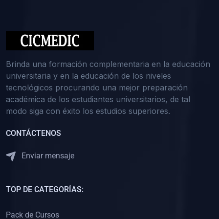
(0)
Medicina Interna: Nefrología
(0)
Medicina Interna: Hematología
(1)
Medicina Interna: Dermatología
(1)
Medicina Interna: Endocrinología
Brinda una formación complementaria en la educación
(1)
Medicina Interna: Infectología y Medicina Tropical
universitaria y en la educación de los niveles
tecnológicos procurando una mejor preparación
(0)
Gerencia y Administración de Salud
académica de los estudiantes universitarios, de tal
(1)
Medicina Legal, Deontología y Ética Médica
modo siga con éxito los estudios superiores.
(0)
Traumatología y Ortopedia
CONTÁCTENOS
(0)
Pediatría I
Enviar mensaje
(1)
Pediatría II
(0)
Ginecología y Obstetricia I
TOP DE CATEGORÍAS:
(0)
Ginecología y Obstetricia II
(0)
Clínica de Cirugía
Pack de Cursos