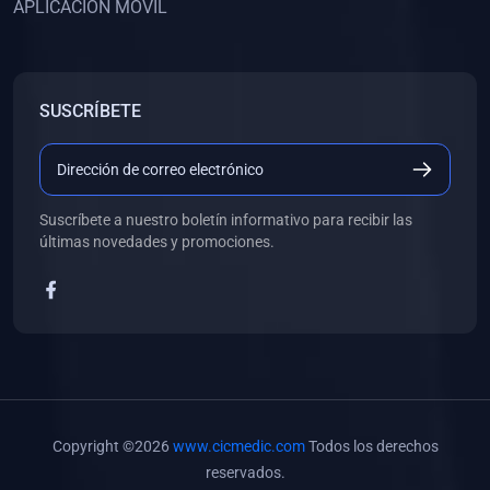
APLICACIÓN MÓVIL
(0)
Banco de Preguntas
(0)
Exámenes
(0)
Tareas
SUSCRÍBETE
(0)
5. REFORZAMIENTO ACADÉMICO
(0)
Personal
(0)
Grupal
Suscríbete a nuestro boletín informativo para recibir las
últimas novedades y promociones.
(0)
6. LIBROS
(0)
Libros de Anatomía
(0)
Libros de Histología
(0)
Libros de Embriología
(0)
Libros de Soporte Básico de la Vida
Copyright ©2026
www.cicmedic.com
Todos los derechos
(0)
Libros de Metodología de la Investigación
reservados.
(0)
Libros de Bioestadística