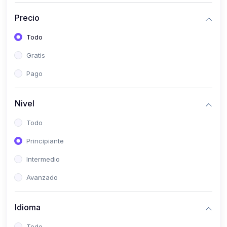
(0)
Bioestadística
Precio
(0)
Inglés I
Todo
(0)
Inglés II
Gratis
(0)
Fisiología I
Pago
(0)
Fisiología II
(0)
Microbiología I
Nivel
(0)
Microbiología II
Todo
(0)
Bioquímica I
Principiante
(0)
Bioquímica II
Intermedio
(0)
Genética
Avanzado
(0)
Parasitología
Idioma
(0)
Psicología Médica
(0)
Patología
Todo