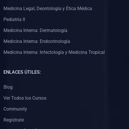
(0)
Clínica de Obstetricia
Medicina Legal, Deontología y Ética Médica
(0)
Clínica de Pediatría
Pediatría II
(0)
Clínica de Medicina Interna
Medicina Interna: Dermatología
(0)
Interculturalidad
Medicina Interna: Endocrinología
(0)
Idiomas
Medicina Interna: Infectología y Medicina Tropical
(0)
2. CLASES EN VIVO
(0)
Por iniciarse
ENLACES ÚTILES:
(0)
En proceso
Blog
(0)
3. CONFERENCIAS
Ver Todos los Cursos
(0)
Por iniciar
Community
(0)
En pleno proceso
Regístrate
(0)
4. RESOLUCIÓN DE PROBLEMAS