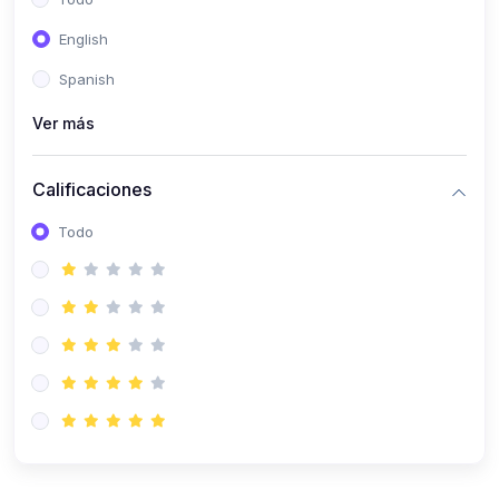
(0)
Patología Especial
English
(0)
Semiología I
Spanish
(0)
Semiología II
Ver más
(0)
Farmacología I
Calificaciones
(0)
Farmacología II
Todo
(0)
Fisiopatología
(0)
Antropología Física
(0)
Imagenología
(0)
Epidemiología
(0)
Cirugía I: Técnica y Anestesiología
(0)
Cirugía II: Tórax
(0)
Cirugía II: Abdomen