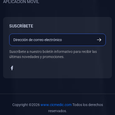
APLICACIÓN MÓVIL
(0)
Banco de Preguntas
(0)
Exámenes
(0)
Tareas
SUSCRÍBETE
(0)
5. REFORZAMIENTO ACADÉMICO
(0)
Personal
(0)
Grupal
Suscríbete a nuestro boletín informativo para recibir las
últimas novedades y promociones.
(0)
6. LIBROS
(0)
Libros de Anatomía
(0)
Libros de Histología
(0)
Libros de Embriología
(0)
Libros de Soporte Básico de la Vida
Copyright ©2026
www.cicmedic.com
Todos los derechos
(0)
Libros de Metodología de la Investigación
reservados.
(0)
Libros de Bioestadística