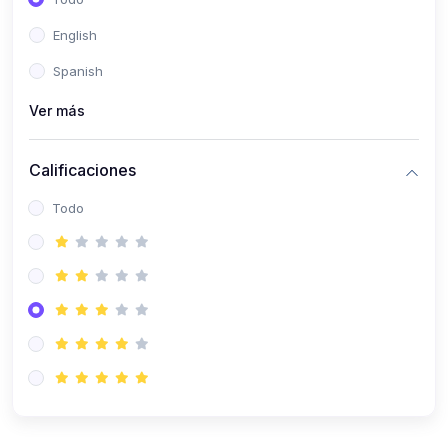
(0)
Patología Especial
English
(0)
Semiología I
Spanish
(0)
Semiología II
Ver más
(0)
Farmacología I
Calificaciones
(0)
Farmacología II
Todo
(0)
Fisiopatología
(0)
Antropología Física
(0)
Imagenología
(0)
Epidemiología
(0)
Cirugía I: Técnica y Anestesiología
(0)
Cirugía II: Tórax
(0)
Cirugía II: Abdomen