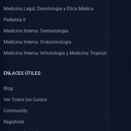
(0)
Clínica de Obstetricia
Medicina Legal, Deontología y Ética Médica
(0)
Clínica de Pediatría
Pediatría II
(0)
Clínica de Medicina Interna
Medicina Interna: Dermatología
(0)
Interculturalidad
Medicina Interna: Endocrinología
(0)
Idiomas
Medicina Interna: Infectología y Medicina Tropical
(0)
2. CLASES EN VIVO
(0)
Por iniciarse
ENLACES ÚTILES:
(0)
En proceso
Blog
(0)
3. CONFERENCIAS
Ver Todos los Cursos
(0)
Por iniciar
Community
(0)
En pleno proceso
Regístrate
(0)
4. RESOLUCIÓN DE PROBLEMAS