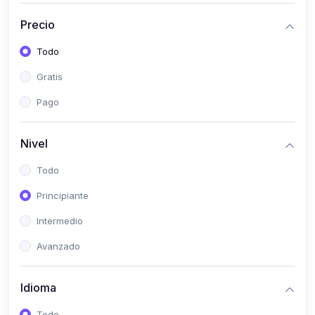
(0)
Bioestadística
Precio
(0)
Inglés I
Todo
(0)
Inglés II
Gratis
(0)
Fisiología I
Pago
(0)
Fisiología II
(0)
Microbiología I
Nivel
(0)
Microbiología II
Todo
(0)
Bioquímica I
Principiante
(0)
Bioquímica II
Intermedio
(0)
Genética
Avanzado
(0)
Parasitología
Idioma
(0)
Psicología Médica
(0)
Patología
Todo