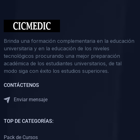
(0)
Medicina Interna: Nefrología
(0)
Medicina Interna: Hematología
(1)
Medicina Interna: Dermatología
(1)
Medicina Interna: Endocrinología
Brinda una formación complementaria en la educación
(1)
Medicina Interna: Infectología y Medicina Tropical
universitaria y en la educación de los niveles
tecnológicos procurando una mejor preparación
(0)
Gerencia y Administración de Salud
académica de los estudiantes universitarios, de tal
(1)
Medicina Legal, Deontología y Ética Médica
modo siga con éxito los estudios superiores.
(0)
Traumatología y Ortopedia
CONTÁCTENOS
(0)
Pediatría I
Enviar mensaje
(1)
Pediatría II
(0)
Ginecología y Obstetricia I
TOP DE CATEGORÍAS:
(0)
Ginecología y Obstetricia II
(0)
Clínica de Cirugía
Pack de Cursos