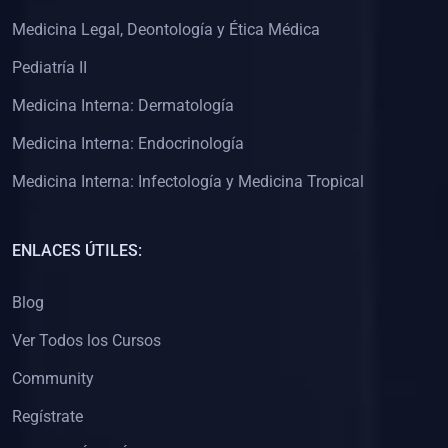
(0)
Clínica de Obstetricia
Medicina Legal, Deontología y Ética Médica
(0)
Clínica de Pediatría
Pediatría II
(0)
Clínica de Medicina Interna
Medicina Interna: Dermatología
(0)
Interculturalidad
Medicina Interna: Endocrinología
(0)
Idiomas
Medicina Interna: Infectología y Medicina Tropical
(0)
2. CLASES EN VIVO
(0)
Por iniciarse
ENLACES ÚTILES:
(0)
En proceso
Blog
(0)
3. CONFERENCIAS
Ver Todos los Cursos
(0)
Por iniciar
Community
(0)
En pleno proceso
Regístrate
(0)
4. RESOLUCIÓN DE PROBLEMAS