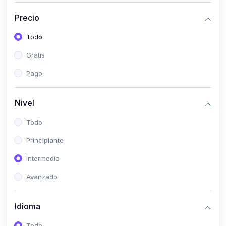
(0)
Bioestadística
Precio
(0)
Inglés I
Todo
(0)
Inglés II
Gratis
(0)
Fisiología I
Pago
(0)
Fisiología II
(0)
Microbiología I
Nivel
(0)
Microbiología II
Todo
(0)
Bioquímica I
Principiante
(0)
Bioquímica II
Intermedio
(0)
Genética
Avanzado
(0)
Parasitología
Idioma
(0)
Psicología Médica
(0)
Patología
Todo