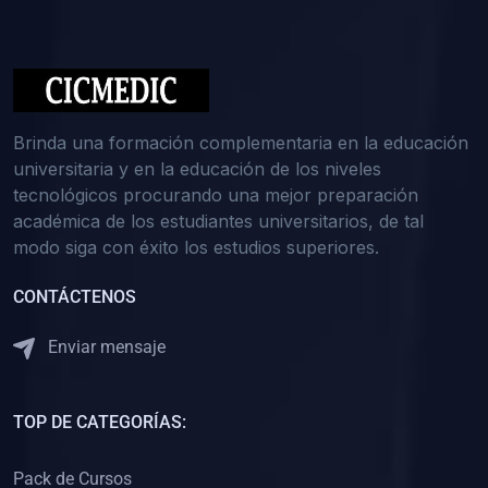
(0)
Medicina Interna: Nefrología
(0)
Medicina Interna: Hematología
(1)
Medicina Interna: Dermatología
(1)
Medicina Interna: Endocrinología
Brinda una formación complementaria en la educación
(1)
Medicina Interna: Infectología y Medicina Tropical
universitaria y en la educación de los niveles
tecnológicos procurando una mejor preparación
(0)
Gerencia y Administración de Salud
académica de los estudiantes universitarios, de tal
(1)
Medicina Legal, Deontología y Ética Médica
modo siga con éxito los estudios superiores.
(0)
Traumatología y Ortopedia
CONTÁCTENOS
(0)
Pediatría I
Enviar mensaje
(1)
Pediatría II
(0)
Ginecología y Obstetricia I
TOP DE CATEGORÍAS:
(0)
Ginecología y Obstetricia II
(0)
Clínica de Cirugía
Pack de Cursos