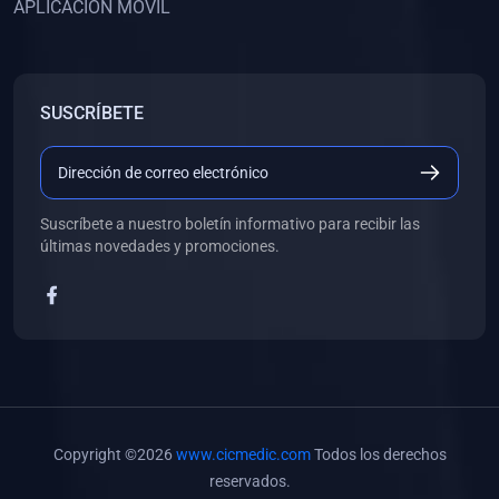
APLICACIÓN MÓVIL
(0)
Banco de Preguntas
(0)
Exámenes
(0)
Tareas
SUSCRÍBETE
(0)
5. REFORZAMIENTO ACADÉMICO
(0)
Personal
(0)
Grupal
Suscríbete a nuestro boletín informativo para recibir las
últimas novedades y promociones.
(0)
6. LIBROS
(0)
Libros de Anatomía
(0)
Libros de Histología
(0)
Libros de Embriología
(0)
Libros de Soporte Básico de la Vida
Copyright ©2026
www.cicmedic.com
Todos los derechos
(0)
Libros de Metodología de la Investigación
reservados.
(0)
Libros de Bioestadística