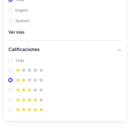
(0)
Patología Especial
English
(0)
Semiología I
Spanish
(0)
Semiología II
Ver más
(0)
Farmacología I
Calificaciones
(0)
Farmacología II
Todo
(0)
Fisiopatología
(0)
Antropología Física
(0)
Imagenología
(0)
Epidemiología
(0)
Cirugía I: Técnica y Anestesiología
(0)
Cirugía II: Tórax
(0)
Cirugía II: Abdomen