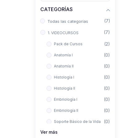
CATEGORÍAS
(7)
Todas las categorías
(7)
1. VIDEOCURSOS
(2)
Pack de Cursos
(0)
Anatomía I
(0)
Anatomía II
(0)
Histología I
(0)
Histología II
(0)
Embriología I
(0)
Embriología II
(0)
Soporte Básico de la Vida
Ver más
(0)
Metodología de la