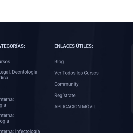
ATEGORÍAS:
ENLACES ÚTILES:
ursos
Blog
egal, Deontología
Ver Todos los Cursos
dica
Community
Regístrate
nterna:
gía
APLICACIÓN MÓVIL
nterna:
logía
nterna: Infectología