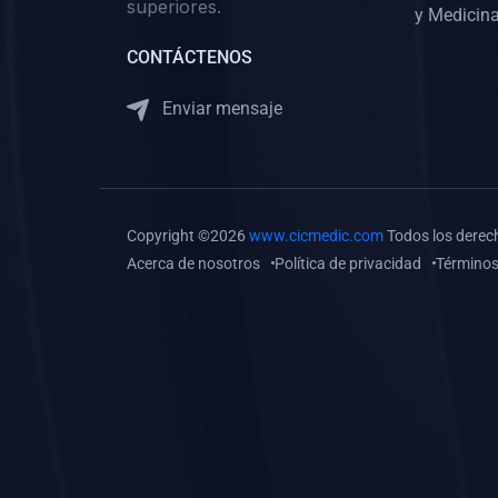
superiores.
Gastroenterología
y Medicina
(0)
Medicina Interna:
CONTÁCTENOS
Neurología y Neurocirugía
Enviar mensaje
(0)
Medicina Interna:
Psiquiatría
(0)
Medicina Interna:
Reumatología
Copyright ©2026
www.cicmedic.com
Todos los derec
(0)
Medicina Interna:
Acerca de nosotros
Política de privacidad
Términos
Nefrología
(0)
Medicina Interna:
Hematología
(1)
Medicina Interna:
Dermatología
(1)
Medicina Interna:
Endocrinología