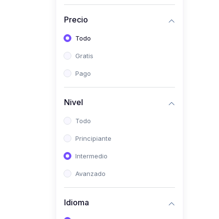
Investigación
Precio
(0)
Bioestadística
Todo
(0)
Inglés I
Gratis
(0)
Inglés II
Pago
(0)
Fisiología I
(0)
Fisiología II
Nivel
(0)
Microbiología I
Todo
(0)
Microbiología II
Principiante
(0)
Bioquímica I
Intermedio
(0)
Bioquímica II
Avanzado
(0)
Genética
(0)
Parasitología
Idioma
(0)
Psicología Médica