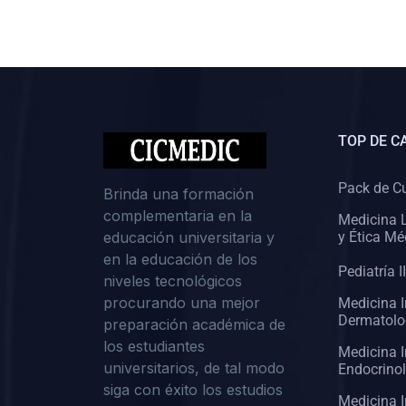
(0)
Cirugía II: Abdomen
(0)
Cirugía III: Cabeza y Cuello
(0)
Cirugía IV:
Otorrinolaringología
TOP DE C
(0)
Cirugía IV: Oftalmología
(0)
Cirugía IV: Urología
Pack de C
Brinda una formación
complementaria en la
(0)
Atención Primaria de Salud
Medicina L
educación universitaria y
y Ética Mé
(0)
Sociología
en la educación de los
Pediatría II
niveles tecnológicos
(0)
Medicina Interna:
procurando una mejor
Medicina I
Cardiología
Dermatolo
preparación académica de
(0)
Medicina Interna:
los estudiantes
Medicina I
Neumología
universitarios, de tal modo
Endocrino
siga con éxito los estudios
(0)
Medicina Interna:
Medicina I