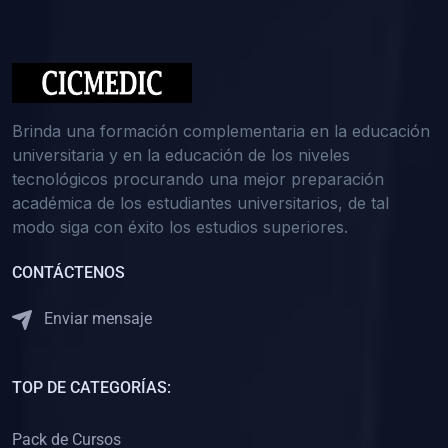
(0)
Medicina Interna: Nefrología
(0)
Medicina Interna: Hematología
(1)
Medicina Interna: Dermatología
(1)
Medicina Interna: Endocrinología
Brinda una formación complementaria en la educación
(1)
Medicina Interna: Infectología y Medicina Tropical
universitaria y en la educación de los niveles
tecnológicos procurando una mejor preparación
(0)
Gerencia y Administración de Salud
académica de los estudiantes universitarios, de tal
(1)
Medicina Legal, Deontología y Ética Médica
modo siga con éxito los estudios superiores.
(0)
Traumatología y Ortopedia
CONTÁCTENOS
(0)
Pediatría I
Enviar mensaje
(1)
Pediatría II
(0)
Ginecología y Obstetricia I
TOP DE CATEGORÍAS:
(0)
Ginecología y Obstetricia II
(0)
Clínica de Cirugía
Pack de Cursos