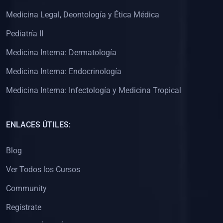
(0)
Clínica de Obstetricia
Medicina Legal, Deontología y Ética Médica
(0)
Clínica de Pediatría
Pediatría II
(0)
Clínica de Medicina Interna
Medicina Interna: Dermatología
(0)
Interculturalidad
Medicina Interna: Endocrinología
(0)
Idiomas
Medicina Interna: Infectología y Medicina Tropical
(0)
2. CLASES EN VIVO
(0)
Por iniciarse
ENLACES ÚTILES:
(0)
En proceso
Blog
(0)
3. CONFERENCIAS
Ver Todos los Cursos
(0)
Por iniciar
Community
(0)
En pleno proceso
Regístrate
(0)
4. RESOLUCIÓN DE PROBLEMAS