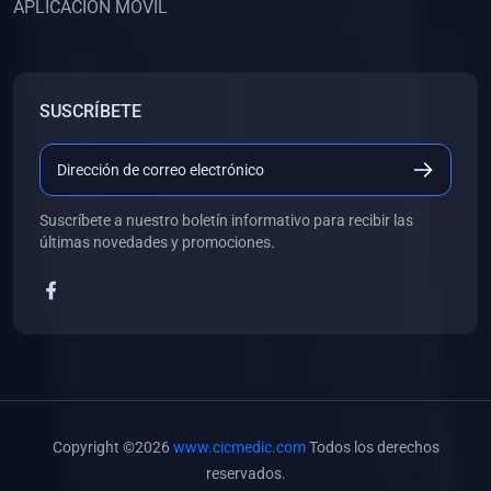
APLICACIÓN MÓVIL
(0)
Banco de Preguntas
(0)
Exámenes
(0)
Tareas
SUSCRÍBETE
(0)
5. REFORZAMIENTO ACADÉMICO
(0)
Personal
(0)
Grupal
Suscríbete a nuestro boletín informativo para recibir las
últimas novedades y promociones.
(0)
6. LIBROS
(0)
Libros de Anatomía
(0)
Libros de Histología
(0)
Libros de Embriología
(0)
Libros de Soporte Básico de la Vida
Copyright ©2026
www.cicmedic.com
Todos los derechos
(0)
Libros de Metodología de la Investigación
reservados.
(0)
Libros de Bioestadística