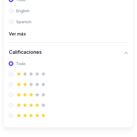
(0)
Patología Especial
English
(0)
Semiología I
Spanish
(0)
Semiología II
Ver más
(0)
Farmacología I
Calificaciones
(0)
Farmacología II
Todo
(0)
Fisiopatología
(0)
Antropología Física
(0)
Imagenología
(0)
Epidemiología
(0)
Cirugía I: Técnica y Anestesiología
(0)
Cirugía II: Tórax
(0)
Cirugía II: Abdomen