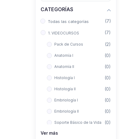
CATEGORÍAS
(7)
Todas las categorías
(7)
1. VIDEOCURSOS
(2)
Pack de Cursos
(0)
Anatomía I
(0)
Anatomía II
(0)
Histología I
(0)
Histología II
(0)
Embriología I
(0)
Embriología II
(0)
Soporte Básico de la Vida
Ver más
(0)
Metodología de la