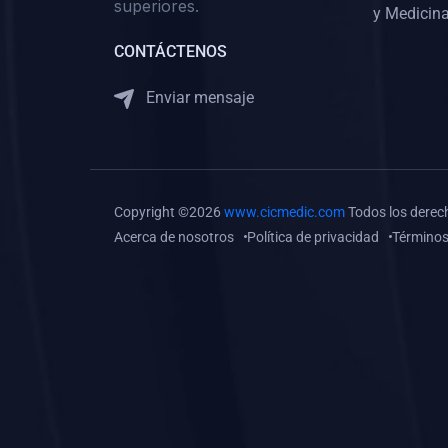
superiores.
Gastroenterología
y Medicina
(0)
Medicina Interna:
CONTÁCTENOS
Neurología y Neurocirugía
Enviar mensaje
(0)
Medicina Interna:
Psiquiatría
(0)
Medicina Interna:
Reumatología
Copyright ©2026
www.cicmedic.com
Todos los derec
(0)
Medicina Interna:
Acerca de nosotros
Política de privacidad
Términos
Nefrología
(0)
Medicina Interna:
Hematología
(1)
Medicina Interna:
Dermatología
(1)
Medicina Interna:
Endocrinología