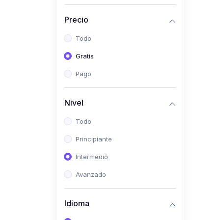
Investigación
Precio
(0)
Bioestadística
Todo
(0)
Inglés I
Gratis
(0)
Inglés II
Pago
(0)
Fisiología I
(0)
Fisiología II
Nivel
(0)
Microbiología I
Todo
(0)
Microbiología II
Principiante
(0)
Bioquímica I
Intermedio
(0)
Bioquímica II
Avanzado
(0)
Genética
(0)
Parasitología
Idioma
(0)
Psicología Médica