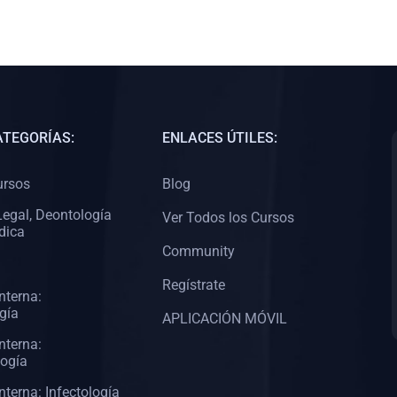
ATEGORÍAS:
ENLACES ÚTILES:
ursos
Blog
egal, Deontología
Ver Todos los Cursos
dica
Community
Regístrate
nterna:
gía
APLICACIÓN MÓVIL
nterna:
logía
nterna: Infectología