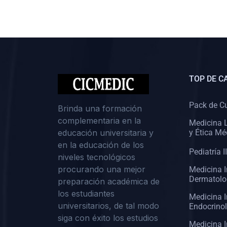
(0)
Cirugía II: Abdomen
(0)
Cirugía III: Cabeza y Cuello
(0)
Cirugía IV:
Otorrinolaringología
TOP DE C
(0)
Cirugía IV: Oftalmología
(0)
Cirugía IV: Urología
Pack de C
Brinda una formación
complementaria en la
(0)
Atención Primaria de Salud
Medicina L
educación universitaria y
y Ética Mé
(0)
Sociología
en la educación de los
Pediatría II
niveles tecnológicos
(0)
Medicina Interna:
procurando una mejor
Medicina I
Cardiología
Dermatolo
preparación académica de
(0)
Medicina Interna:
los estudiantes
Medicina I
Neumología
universitarios, de tal modo
Endocrino
siga con éxito los estudios
(0)
Medicina Interna:
Medicina I