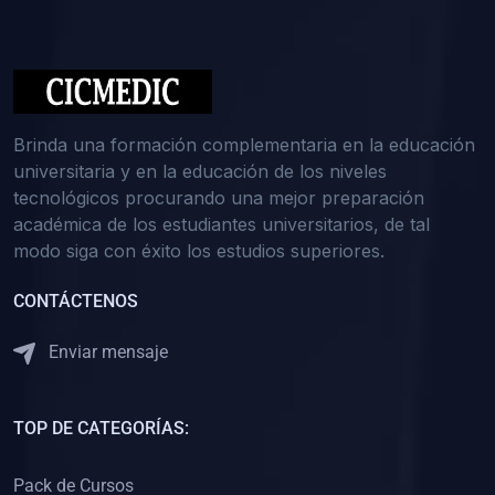
(0)
Medicina Interna: Nefrología
(0)
Medicina Interna: Hematología
(1)
Medicina Interna: Dermatología
(1)
Medicina Interna: Endocrinología
Brinda una formación complementaria en la educación
(1)
Medicina Interna: Infectología y Medicina Tropical
universitaria y en la educación de los niveles
tecnológicos procurando una mejor preparación
(0)
Gerencia y Administración de Salud
académica de los estudiantes universitarios, de tal
(1)
Medicina Legal, Deontología y Ética Médica
modo siga con éxito los estudios superiores.
(0)
Traumatología y Ortopedia
CONTÁCTENOS
(0)
Pediatría I
Enviar mensaje
(1)
Pediatría II
(0)
Ginecología y Obstetricia I
TOP DE CATEGORÍAS:
(0)
Ginecología y Obstetricia II
(0)
Clínica de Cirugía
Pack de Cursos