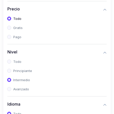
(0)
Bioestadística
Precio
(0)
Inglés I
Todo
(0)
Inglés II
Gratis
(0)
Fisiología I
Pago
(0)
Fisiología II
(0)
Microbiología I
Nivel
(0)
Microbiología II
Todo
(0)
Bioquímica I
Principiante
(0)
Bioquímica II
Intermedio
(0)
Genética
Avanzado
(0)
Parasitología
Idioma
(0)
Psicología Médica
(0)
Patología
Todo