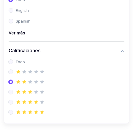
(0)
Patología Especial
English
(0)
Semiología I
Spanish
(0)
Semiología II
Ver más
(0)
Farmacología I
Calificaciones
(0)
Farmacología II
Todo
(0)
Fisiopatología
(0)
Antropología Física
(0)
Imagenología
(0)
Epidemiología
(0)
Cirugía I: Técnica y Anestesiología
(0)
Cirugía II: Tórax
(0)
Cirugía II: Abdomen