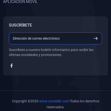
APLICACIÓN MÓVIL
(0)
Banco de Preguntas
(0)
Exámenes
(0)
Tareas
SUSCRÍBETE
(0)
5. REFORZAMIENTO ACADÉMICO
(0)
Personal
(0)
Grupal
Suscríbete a nuestro boletín informativo para recibir las
últimas novedades y promociones.
(0)
6. LIBROS
(0)
Libros de Anatomía
(0)
Libros de Histología
(0)
Libros de Embriología
(0)
Libros de Soporte Básico de la Vida
Copyright ©2026
www.cicmedic.com
Todos los derechos
(0)
Libros de Metodología de la Investigación
reservados.
(0)
Libros de Bioestadística