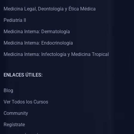
(0)
Clínica de Obstetricia
Medicina Legal, Deontología y Ética Médica
(0)
Clínica de Pediatría
Pediatría II
(0)
Clínica de Medicina Interna
Medicina Interna: Dermatología
(0)
Interculturalidad
Medicina Interna: Endocrinología
(0)
Idiomas
Medicina Interna: Infectología y Medicina Tropical
(0)
2. CLASES EN VIVO
(0)
Por iniciarse
ENLACES ÚTILES:
(0)
En proceso
Blog
(0)
3. CONFERENCIAS
Ver Todos los Cursos
(0)
Por iniciar
Community
(0)
En pleno proceso
Regístrate
(0)
4. RESOLUCIÓN DE PROBLEMAS