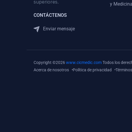
superiores.
Gastroenterología
y Medicina
(0)
Medicina Interna:
CONTÁCTENOS
Neurología y Neurocirugía
Enviar mensaje
(0)
Medicina Interna:
Psiquiatría
(0)
Medicina Interna:
Reumatología
Copyright ©2026
www.cicmedic.com
Todos los derec
(0)
Medicina Interna:
Acerca de nosotros
Política de privacidad
Términos
Nefrología
(0)
Medicina Interna:
Hematología
(1)
Medicina Interna:
Dermatología
(1)
Medicina Interna:
Endocrinología