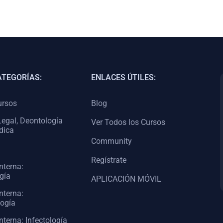
ATEGORÍAS:
ENLACES ÚTILES:
ursos
Blog
egal, Deontología
Ver Todos los Cursos
dica
Community
Regístrate
nterna:
gía
APLICACIÓN MÓVIL
nterna:
logía
nterna: Infectología