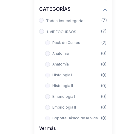
CATEGORÍAS
(7)
Todas las categorías
(7)
1. VIDEOCURSOS
(2)
Pack de Cursos
(0)
Anatomía I
(0)
Anatomía II
(0)
Histología I
(0)
Histología II
(0)
Embriología I
(0)
Embriología II
(0)
Soporte Básico de la Vida
Ver más
(0)
Metodología de la