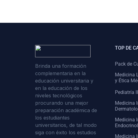
(0)
Cirugía II: Abdomen
(0)
Cirugía III: Cabeza y Cuello
(0)
Cirugía IV:
Otorrinolaringología
TOP DE C
(0)
Cirugía IV: Oftalmología
(0)
Cirugía IV: Urología
Pack de C
Brinda una formación
complementaria en la
(0)
Atención Primaria de Salud
Medicina L
educación universitaria y
y Ética Mé
(0)
Sociología
en la educación de los
Pediatría II
niveles tecnológicos
(0)
Medicina Interna:
procurando una mejor
Medicina I
Cardiología
Dermatolo
preparación académica de
(0)
Medicina Interna:
los estudiantes
Medicina I
Neumología
universitarios, de tal modo
Endocrino
siga con éxito los estudios
(0)
Medicina Interna:
Medicina I