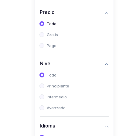
Investigación
Precio
(0)
Bioestadística
Todo
(0)
Inglés I
Gratis
(0)
Inglés II
Pago
(0)
Fisiología I
(0)
Fisiología II
Nivel
(0)
Microbiología I
Todo
(0)
Microbiología II
Principiante
(0)
Bioquímica I
Intermedio
(0)
Bioquímica II
Avanzado
(0)
Genética
(0)
Parasitología
Idioma
(0)
Psicología Médica