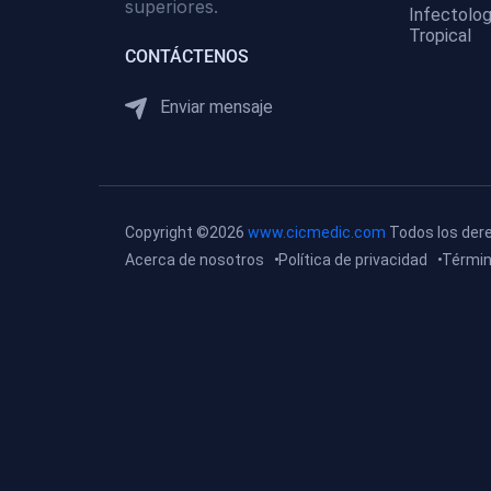
superiores.
Gastroenterología
Infectolog
Tropical
(0)
Medicina Interna:
CONTÁCTENOS
Neurología y Neurocirugía
Enviar mensaje
(0)
Medicina Interna:
Psiquiatría
(0)
Medicina Interna:
Reumatología
Copyright ©2026
www.cicmedic.com
Todos los der
(0)
Medicina Interna:
Acerca de nosotros
Política de privacidad
Términ
Nefrología
(0)
Medicina Interna:
Hematología
(1)
Medicina Interna:
Dermatología
(1)
Medicina Interna:
Endocrinología