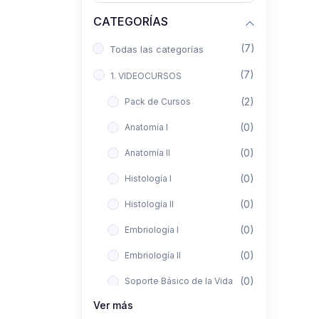
CATEGORÍAS
(7)
Todas las categorías
(7)
1. VIDEOCURSOS
(2)
Pack de Cursos
(0)
Anatomía I
(0)
Anatomía II
(0)
Histología I
(0)
Histología II
(0)
Embriología I
(0)
Embriología II
(0)
Soporte Básico de la Vida
Ver más
(0)
Metodología de la