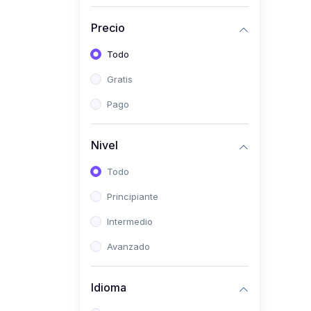
Investigación
Precio
(0)
Bioestadística
Todo
(0)
Inglés I
Gratis
(0)
Inglés II
Pago
(0)
Fisiología I
(0)
Fisiología II
Nivel
(0)
Microbiología I
Todo
(0)
Microbiología II
Principiante
(0)
Bioquímica I
Intermedio
(0)
Bioquímica II
Avanzado
(0)
Genética
(0)
Parasitología
Idioma
(0)
Psicología Médica