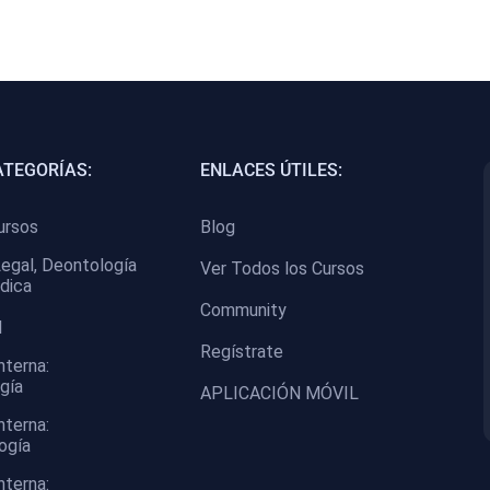
ATEGORÍAS:
ENLACES ÚTILES:
ursos
Blog
egal, Deontología
Ver Todos los Cursos
dica
Community
I
Regístrate
nterna:
gía
APLICACIÓN MÓVIL
nterna:
ogía
nterna: