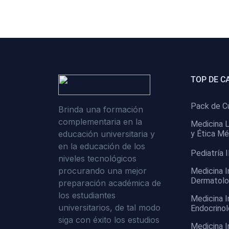
(0)
Cirugía II: Abdomen
(0)
Cirugía III: Cabeza y Cuello
(0)
Cirugía IV:
Otorrinolaringología
TOP DE C
(0)
Cirugía IV: Oftalmología
(0)
Cirugía IV: Urología
Pack de C
Brinda una formación
complementaria en la
(0)
Atención Primaria de Salud
Medicina L
educación universitaria y
y Ética Mé
(0)
Sociología
en la educación de los
Pediatría I
niveles tecnológicos
(0)
Medicina Interna:
procurando una mejor
Medicina I
Cardiología
Dermatolo
preparación académica de
(0)
Medicina Interna:
los estudiantes
Medicina I
Neumología
universitarios, de tal modo
Endocrinol
siga con éxito los estudios
(0)
Medicina Interna:
Medicina I