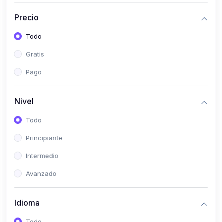
(0)
Bioestadística
Precio
(0)
Inglés I
Todo
(0)
Inglés II
Gratis
(0)
Fisiología I
Pago
(0)
Fisiología II
(0)
Microbiología I
Nivel
(0)
Microbiología II
Todo
(0)
Bioquímica I
Principiante
(0)
Bioquímica II
Intermedio
(0)
Genética
Avanzado
(0)
Parasitología
Idioma
(0)
Psicología Médica
(0)
Patología
Todo