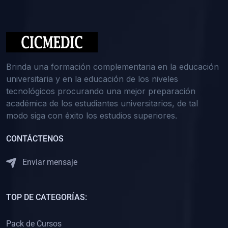
(0)
Medicina Interna: Nefrología
(0)
Medicina Interna: Hematología
(1)
Medicina Interna: Dermatología
(1)
Medicina Interna: Endocrinología
Brinda una formación complementaria en la educación
(1)
Medicina Interna: Infectología y Medicina Tropical
universitaria y en la educación de los niveles
tecnológicos procurando una mejor preparación
(0)
Gerencia y Administración de Salud
académica de los estudiantes universitarios, de tal
(1)
Medicina Legal, Deontología y Ética Médica
modo siga con éxito los estudios superiores.
(0)
Traumatología y Ortopedia
CONTÁCTENOS
(0)
Pediatría I
Enviar mensaje
(1)
Pediatría II
(0)
Ginecología y Obstetricia I
TOP DE CATEGORÍAS:
(0)
Ginecología y Obstetricia II
(0)
Clínica de Cirugía
Pack de Cursos