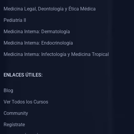
(0)
Clínica de Obstetricia
Medicina Legal, Deontología y Ética Médica
(0)
Clínica de Pediatría
Pediatría II
(0)
Clínica de Medicina Interna
Medicina Interna: Dermatología
(0)
Interculturalidad
Medicina Interna: Endocrinología
(0)
Idiomas
Medicina Interna: Infectología y Medicina Tropical
(0)
2. CLASES EN VIVO
(0)
Por iniciarse
ENLACES ÚTILES:
(0)
En proceso
Blog
(0)
3. CONFERENCIAS
Ver Todos los Cursos
(0)
Por iniciar
Community
(0)
En pleno proceso
Regístrate
(0)
4. RESOLUCIÓN DE PROBLEMAS