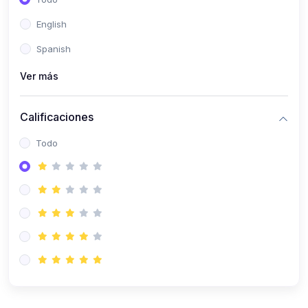
(0)
Patología Especial
English
(0)
Semiología I
Spanish
(0)
Semiología II
Ver más
(0)
Farmacología I
Calificaciones
(0)
Farmacología II
Todo
(0)
Fisiopatología
(0)
Antropología Física
(0)
Imagenología
(0)
Epidemiología
(0)
Cirugía I: Técnica y Anestesiología
(0)
Cirugía II: Tórax
(0)
Cirugía II: Abdomen