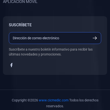
APLICACIÓN MÓVIL
(0)
Banco de Preguntas
(0)
Exámenes
(0)
Tareas
SUSCRÍBETE
(0)
5. REFORZAMIENTO ACADÉMICO
(0)
Personal
(0)
Grupal
Suscríbete a nuestro boletín informativo para recibir las
últimas novedades y promociones.
(0)
6. LIBROS
(0)
Libros de Anatomía
(0)
Libros de Histología
(0)
Libros de Embriología
(0)
Libros de Soporte Básico de la Vida
Copyright ©2026
www.cicmedic.com
Todos los derechos
(0)
Libros de Metodología de la Investigación
reservados.
(0)
Libros de Bioestadística