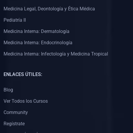
(0)
Clínica de Obstetricia
Medicina Legal, Deontología y Ética Médica
(0)
Clínica de Pediatría
Pediatría II
(0)
Clínica de Medicina Interna
Medicina Interna: Dermatología
(0)
Interculturalidad
Medicina Interna: Endocrinología
(0)
Idiomas
Medicina Interna: Infectología y Medicina Tropical
(0)
2. CLASES EN VIVO
(0)
Por iniciarse
ENLACES ÚTILES:
(0)
En proceso
Blog
(0)
3. CONFERENCIAS
Ver Todos los Cursos
(0)
Por iniciar
Community
(0)
En pleno proceso
Regístrate
(0)
4. RESOLUCIÓN DE PROBLEMAS