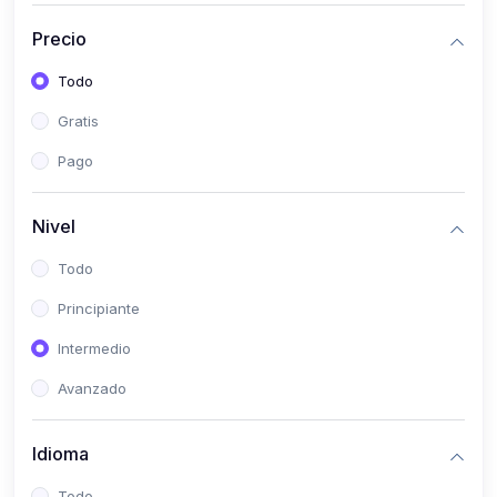
(0)
Bioestadística
Precio
(0)
Inglés I
Todo
(0)
Inglés II
Gratis
(0)
Fisiología I
Pago
(0)
Fisiología II
(0)
Microbiología I
Nivel
(0)
Microbiología II
Todo
(0)
Bioquímica I
Principiante
(0)
Bioquímica II
Intermedio
(0)
Genética
Avanzado
(0)
Parasitología
Idioma
(0)
Psicología Médica
(0)
Patología
Todo