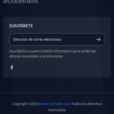
APLICACIÓN MÓVIL
(0)
Banco de Preguntas
(0)
Exámenes
(0)
Tareas
SUSCRÍBETE
(0)
5. REFORZAMIENTO ACADÉMICO
(0)
Personal
(0)
Grupal
Suscríbete a nuestro boletín informativo para recibir las
últimas novedades y promociones.
(0)
6. LIBROS
(0)
Libros de Anatomía
(0)
Libros de Histología
(0)
Libros de Embriología
(0)
Libros de Soporte Básico de la Vida
Copyright ©2026
www.cicmedic.com
Todos los derechos
(0)
Libros de Metodología de la Investigación
reservados.
(0)
Libros de Bioestadística