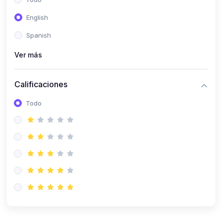
(0)
Patología Especial
English
(0)
Semiología I
Spanish
(0)
Semiología II
Ver más
(0)
Farmacología I
Calificaciones
(0)
Farmacología II
Todo
(0)
Fisiopatología
(0)
Antropología Física
(0)
Imagenología
(0)
Epidemiología
(0)
Cirugía I: Técnica y Anestesiología
(0)
Cirugía II: Tórax
(0)
Cirugía II: Abdomen