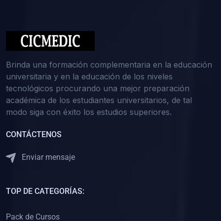
(0)
Medicina Interna: Nefrología
(0)
Medicina Interna: Hematología
(1)
Medicina Interna: Dermatología
(1)
Medicina Interna: Endocrinología
Brinda una formación complementaria en la educación
(1)
Medicina Interna: Infectología y Medicina Tropical
universitaria y en la educación de los niveles
tecnológicos procurando una mejor preparación
(0)
Gerencia y Administración de Salud
académica de los estudiantes universitarios, de tal
(1)
Medicina Legal, Deontología y Ética Médica
modo siga con éxito los estudios superiores.
(0)
Traumatología y Ortopedia
CONTÁCTENOS
(0)
Pediatría I
Enviar mensaje
(1)
Pediatría II
(0)
Ginecología y Obstetricia I
TOP DE CATEGORÍAS:
(0)
Ginecología y Obstetricia II
(0)
Clínica de Cirugía
Pack de Cursos