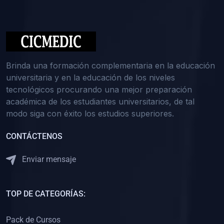
(0)
Medicina Interna: Nefrología
(0)
Medicina Interna: Hematología
(1)
Medicina Interna: Dermatología
(1)
Medicina Interna: Endocrinología
Brinda una formación complementaria en la educación
(1)
Medicina Interna: Infectología y Medicina Tropical
universitaria y en la educación de los niveles
tecnológicos procurando una mejor preparación
(0)
Gerencia y Administración de Salud
académica de los estudiantes universitarios, de tal
(1)
Medicina Legal, Deontología y Ética Médica
modo siga con éxito los estudios superiores.
(0)
Traumatología y Ortopedia
CONTÁCTENOS
(0)
Pediatría I
Enviar mensaje
(1)
Pediatría II
(0)
Ginecología y Obstetricia I
TOP DE CATEGORÍAS:
(0)
Ginecología y Obstetricia II
(0)
Clínica de Cirugía
Pack de Cursos