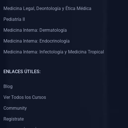
(0)
Clínica de Obstetricia
Medicina Legal, Deontología y Ética Médica
(0)
Clínica de Pediatría
Pediatría II
(0)
Clínica de Medicina Interna
Medicina Interna: Dermatología
(0)
Interculturalidad
Medicina Interna: Endocrinología
(0)
Idiomas
Medicina Interna: Infectología y Medicina Tropical
(0)
2. CLASES EN VIVO
(0)
Por iniciarse
ENLACES ÚTILES:
(0)
En proceso
Blog
(0)
3. CONFERENCIAS
Ver Todos los Cursos
(0)
Por iniciar
Community
(0)
En pleno proceso
Regístrate
(0)
4. RESOLUCIÓN DE PROBLEMAS