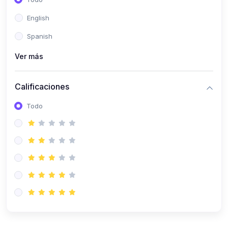
(0)
Patología Especial
English
(0)
Semiología I
Spanish
(0)
Semiología II
Ver más
(0)
Farmacología I
Calificaciones
(0)
Farmacología II
Todo
(0)
Fisiopatología
(0)
Antropología Física
(0)
Imagenología
(0)
Epidemiología
(0)
Cirugía I: Técnica y Anestesiología
(0)
Cirugía II: Tórax
(0)
Cirugía II: Abdomen