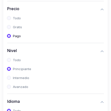
(0)
Bioestadística
Precio
(0)
Inglés I
Todo
(0)
Inglés II
Gratis
(0)
Fisiología I
Pago
(0)
Fisiología II
(0)
Microbiología I
Nivel
(0)
Microbiología II
Todo
(0)
Bioquímica I
Principiante
(0)
Bioquímica II
Intermedio
(0)
Genética
Avanzado
(0)
Parasitología
Idioma
(0)
Psicología Médica
(0)
Patología
Todo