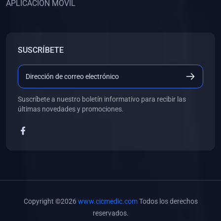
APLICACIÓN MÓVIL
(0)
Banco de Preguntas
(0)
Exámenes
(0)
Tareas
SUSCRÍBETE
(0)
5. REFORZAMIENTO ACADÉMICO
(0)
Personal
(0)
Grupal
Suscríbete a nuestro boletín informativo para recibir las
últimas novedades y promociones.
(0)
6. LIBROS
(0)
Libros de Anatomía
(0)
Libros de Histología
(0)
Libros de Embriología
(0)
Libros de Soporte Básico de la Vida
Copyright ©2026
www.cicmedic.com
Todos los derechos
(0)
Libros de Metodología de la Investigación
reservados.
(0)
Libros de Bioestadística