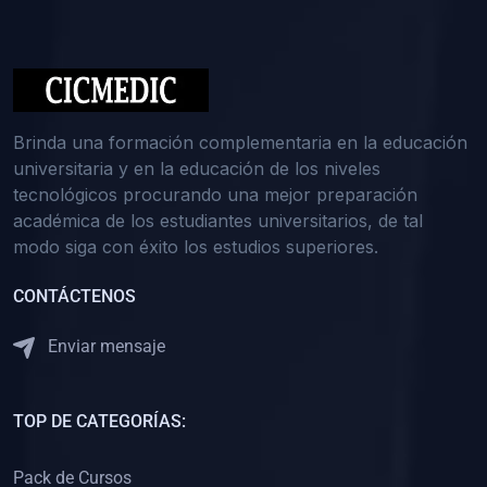
(0)
Medicina Interna: Nefrología
(0)
Medicina Interna: Hematología
(1)
Medicina Interna: Dermatología
(1)
Medicina Interna: Endocrinología
Brinda una formación complementaria en la educación
(1)
Medicina Interna: Infectología y Medicina Tropical
universitaria y en la educación de los niveles
tecnológicos procurando una mejor preparación
(0)
Gerencia y Administración de Salud
académica de los estudiantes universitarios, de tal
(1)
Medicina Legal, Deontología y Ética Médica
modo siga con éxito los estudios superiores.
(0)
Traumatología y Ortopedia
CONTÁCTENOS
(0)
Pediatría I
Enviar mensaje
(1)
Pediatría II
(0)
Ginecología y Obstetricia I
TOP DE CATEGORÍAS:
(0)
Ginecología y Obstetricia II
(0)
Clínica de Cirugía
Pack de Cursos