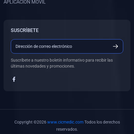
APLICACIÓN MÓVIL
(0)
Banco de Preguntas
(0)
Exámenes
(0)
Tareas
SUSCRÍBETE
(0)
5. REFORZAMIENTO ACADÉMICO
(0)
Personal
(0)
Grupal
Suscríbete a nuestro boletín informativo para recibir las
últimas novedades y promociones.
(0)
6. LIBROS
(0)
Libros de Anatomía
(0)
Libros de Histología
(0)
Libros de Embriología
(0)
Libros de Soporte Básico de la Vida
Copyright ©2026
www.cicmedic.com
Todos los derechos
(0)
Libros de Metodología de la Investigación
reservados.
(0)
Libros de Bioestadística