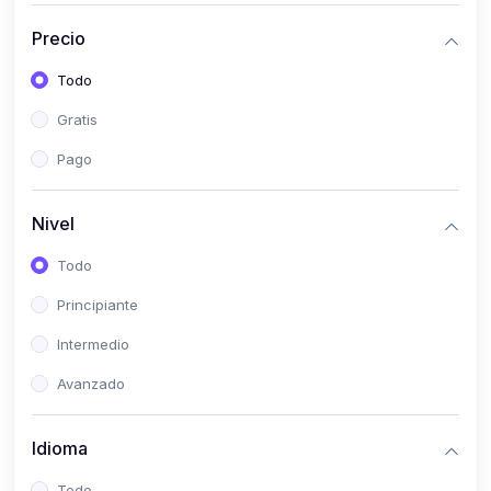
(0)
Bioestadística
Precio
(0)
Inglés I
Todo
(0)
Inglés II
Gratis
(0)
Fisiología I
Pago
(0)
Fisiología II
(0)
Microbiología I
Nivel
(0)
Microbiología II
Todo
(0)
Bioquímica I
Principiante
(0)
Bioquímica II
Intermedio
(0)
Genética
Avanzado
(0)
Parasitología
Idioma
(0)
Psicología Médica
(0)
Patología
Todo