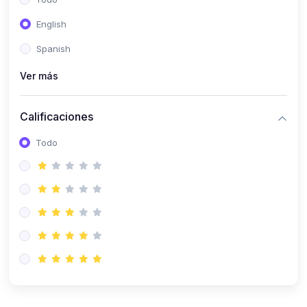
(0)
Patología Especial
English
(0)
Semiología I
Spanish
(0)
Semiología II
Ver más
(0)
Farmacología I
Calificaciones
(0)
Farmacología II
Todo
(0)
Fisiopatología
(0)
Antropología Física
(0)
Imagenología
(0)
Epidemiología
(0)
Cirugía I: Técnica y Anestesiología
(0)
Cirugía II: Tórax
(0)
Cirugía II: Abdomen