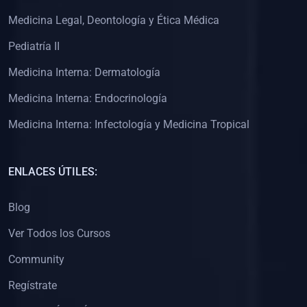
(0)
Clínica de Obstetricia
Medicina Legal, Deontología y Ética Médica
(0)
Clínica de Pediatría
Pediatría II
(0)
Clínica de Medicina Interna
Medicina Interna: Dermatología
(0)
Interculturalidad
Medicina Interna: Endocrinología
(0)
Idiomas
Medicina Interna: Infectología y Medicina Tropical
(0)
2. CLASES EN VIVO
(0)
Por iniciarse
ENLACES ÚTILES:
(0)
En proceso
Blog
(0)
3. CONFERENCIAS
Ver Todos los Cursos
(0)
Por iniciar
Community
(0)
En pleno proceso
Regístrate
(0)
4. RESOLUCIÓN DE PROBLEMAS