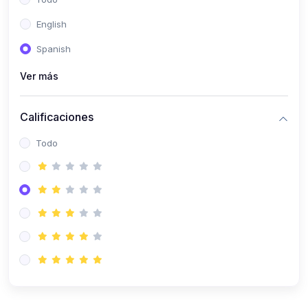
(0)
Patología Especial
English
(0)
Semiología I
Spanish
(0)
Semiología II
Ver más
(0)
Farmacología I
Calificaciones
(0)
Farmacología II
Todo
(0)
Fisiopatología
(0)
Antropología Física
(0)
Imagenología
(0)
Epidemiología
(0)
Cirugía I: Técnica y Anestesiología
(0)
Cirugía II: Tórax
(0)
Cirugía II: Abdomen