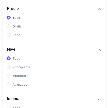
(0)
Bioestadística
Precio
(0)
Inglés I
Todo
(0)
Inglés II
Gratis
(0)
Fisiología I
Pago
(0)
Fisiología II
(0)
Microbiología I
Nivel
(0)
Microbiología II
Todo
(0)
Bioquímica I
Principiante
(0)
Bioquímica II
Intermedio
(0)
Genética
Avanzado
(0)
Parasitología
Idioma
(0)
Psicología Médica
(0)
Patología
Todo