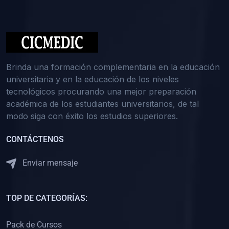
(0)
Medicina Interna: Nefrología
(0)
Medicina Interna: Hematología
(1)
Medicina Interna: Dermatología
(1)
Medicina Interna: Endocrinología
Brinda una formación complementaria en la educación
(1)
Medicina Interna: Infectología y Medicina Tropical
universitaria y en la educación de los niveles
tecnológicos procurando una mejor preparación
(0)
Gerencia y Administración de Salud
académica de los estudiantes universitarios, de tal
(1)
Medicina Legal, Deontología y Ética Médica
modo siga con éxito los estudios superiores.
(0)
Traumatología y Ortopedia
CONTÁCTENOS
(0)
Pediatría I
Enviar mensaje
(1)
Pediatría II
(0)
Ginecología y Obstetricia I
TOP DE CATEGORÍAS:
(0)
Ginecología y Obstetricia II
(0)
Clínica de Cirugía
Pack de Cursos