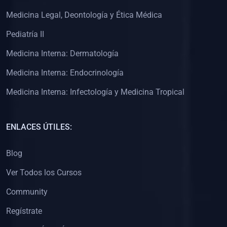
(0)
Clínica de Obstetricia
Medicina Legal, Deontología y Ética Médica
(0)
Clínica de Pediatría
Pediatría II
(0)
Clínica de Medicina Interna
Medicina Interna: Dermatología
(0)
Interculturalidad
Medicina Interna: Endocrinología
(0)
Idiomas
Medicina Interna: Infectología y Medicina Tropical
(0)
2. CLASES EN VIVO
(0)
Por iniciarse
ENLACES ÚTILES:
(0)
En proceso
Blog
(0)
3. CONFERENCIAS
Ver Todos los Cursos
(0)
Por iniciar
Community
(0)
En pleno proceso
Regístrate
(0)
4. RESOLUCIÓN DE PROBLEMAS