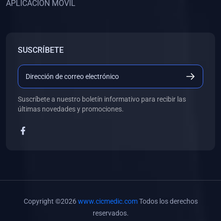
APLICACIÓN MÓVIL
(0)
Banco de Preguntas
(0)
Exámenes
(0)
Tareas
SUSCRÍBETE
(0)
5. REFORZAMIENTO ACADÉMICO
(0)
Personal
(0)
Grupal
Suscríbete a nuestro boletín informativo para recibir las
últimas novedades y promociones.
(0)
6. LIBROS
(0)
Libros de Anatomía
(0)
Libros de Histología
(0)
Libros de Embriología
(0)
Libros de Soporte Básico de la Vida
Copyright ©2026
www.cicmedic.com
Todos los derechos
(0)
Libros de Metodología de la Investigación
reservados.
(0)
Libros de Bioestadística