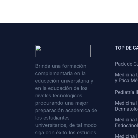
(0)
Cirugía II: Abdomen
(0)
Cirugía III: Cabeza y Cuello
(0)
Cirugía IV:
Otorrinolaringología
TOP DE C
(0)
Cirugía IV: Oftalmología
(0)
Cirugía IV: Urología
Pack de C
Brinda una formación
complementaria en la
(0)
Atención Primaria de Salud
Medicina L
educación universitaria y
y Ética Mé
(0)
Sociología
en la educación de los
Pediatría II
niveles tecnológicos
(0)
Medicina Interna:
procurando una mejor
Medicina I
Cardiología
Dermatolo
preparación académica de
(0)
Medicina Interna:
los estudiantes
Medicina I
Neumología
universitarios, de tal modo
Endocrino
siga con éxito los estudios
(0)
Medicina Interna:
Medicina I