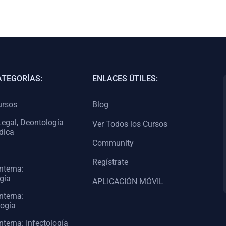
ATEGORÍAS:
ENLACES ÚTILES:
ursos
Blog
egal, Deontología
Ver Todos los Cursos
dica
Community
Regístrate
nterna:
gía
APLICACIÓN MÓVIL
nterna:
logía
nterna: Infectología