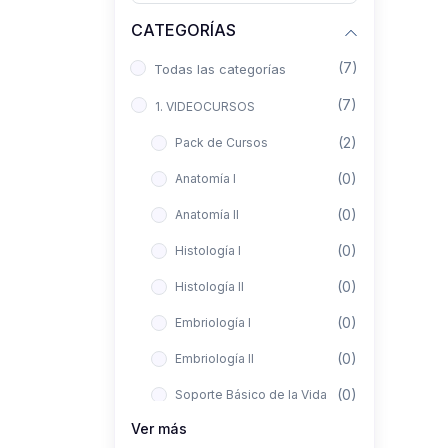
CATEGORÍAS
(7)
Todas las categorías
(7)
1. VIDEOCURSOS
(2)
Pack de Cursos
(0)
Anatomía I
(0)
Anatomía II
(0)
Histología I
(0)
Histología II
(0)
Embriología I
(0)
Embriología II
(0)
Soporte Básico de la Vida
Ver más
(0)
Metodología de la