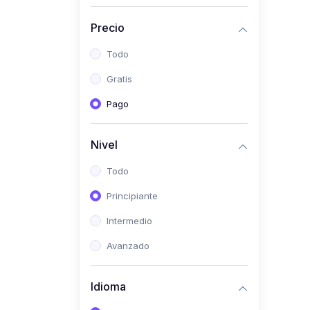
Investigación
Precio
(0)
Bioestadística
Todo
(0)
Inglés I
Gratis
(0)
Inglés II
Pago
(0)
Fisiología I
(0)
Fisiología II
Nivel
(0)
Microbiología I
Todo
(0)
Microbiología II
Principiante
(0)
Bioquímica I
Intermedio
(0)
Bioquímica II
Avanzado
(0)
Genética
(0)
Parasitología
Idioma
(0)
Psicología Médica