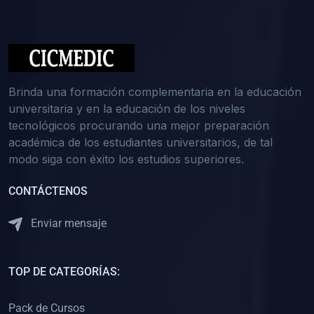
(0)
Medicina Interna: Nefrología
(0)
Medicina Interna: Hematología
(1)
Medicina Interna: Dermatología
(1)
Medicina Interna: Endocrinología
Brinda una formación complementaria en la educación
(1)
Medicina Interna: Infectología y Medicina Tropical
universitaria y en la educación de los niveles
tecnológicos procurando una mejor preparación
(0)
Gerencia y Administración de Salud
académica de los estudiantes universitarios, de tal
(1)
Medicina Legal, Deontología y Ética Médica
modo siga con éxito los estudios superiores.
(0)
Traumatología y Ortopedia
CONTÁCTENOS
(0)
Pediatría I
Enviar mensaje
(1)
Pediatría II
(0)
Ginecología y Obstetricia I
TOP DE CATEGORÍAS:
(0)
Ginecología y Obstetricia II
(0)
Clínica de Cirugía
Pack de Cursos