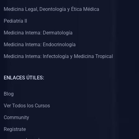
(0)
Clínica de Obstetricia
Medicina Legal, Deontología y Ética Médica
(0)
Clínica de Pediatría
Pediatría II
(0)
Clínica de Medicina Interna
Medicina Interna: Dermatología
(0)
Interculturalidad
Medicina Interna: Endocrinología
(0)
Idiomas
Medicina Interna: Infectología y Medicina Tropical
(0)
2. CLASES EN VIVO
(0)
Por iniciarse
ENLACES ÚTILES:
(0)
En proceso
Blog
(0)
3. CONFERENCIAS
Ver Todos los Cursos
(0)
Por iniciar
Community
(0)
En pleno proceso
Regístrate
(0)
4. RESOLUCIÓN DE PROBLEMAS