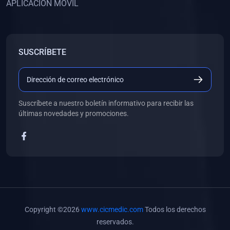
APLICACIÓN MÓVIL
(0)
Banco de Preguntas
(0)
Exámenes
(0)
Tareas
SUSCRÍBETE
(0)
5. REFORZAMIENTO ACADÉMICO
(0)
Personal
(0)
Grupal
Suscríbete a nuestro boletín informativo para recibir las
últimas novedades y promociones.
(0)
6. LIBROS
(0)
Libros de Anatomía
(0)
Libros de Histología
(0)
Libros de Embriología
(0)
Libros de Soporte Básico de la Vida
Copyright ©2026
www.cicmedic.com
Todos los derechos
(0)
Libros de Metodología de la Investigación
reservados.
(0)
Libros de Bioestadística