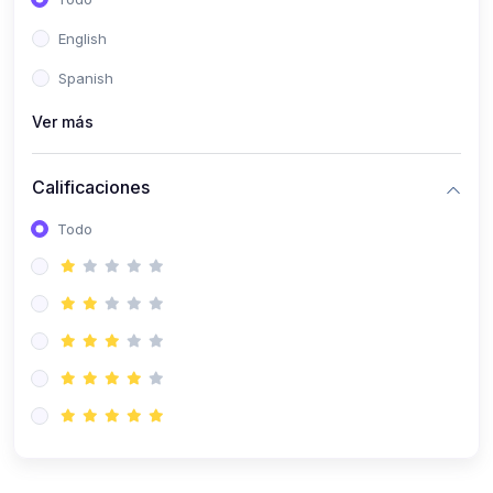
(0)
Patología Especial
English
(0)
Semiología I
Spanish
(0)
Semiología II
Ver más
(0)
Farmacología I
Calificaciones
(0)
Farmacología II
Todo
(0)
Fisiopatología
(0)
Antropología Física
(0)
Imagenología
(0)
Epidemiología
(0)
Cirugía I: Técnica y Anestesiología
(0)
Cirugía II: Tórax
(0)
Cirugía II: Abdomen