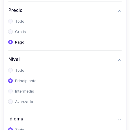
(0)
Bioestadística
Precio
(0)
Inglés I
Todo
(0)
Inglés II
Gratis
(0)
Fisiología I
Pago
(0)
Fisiología II
(0)
Microbiología I
Nivel
(0)
Microbiología II
Todo
(0)
Bioquímica I
Principiante
(0)
Bioquímica II
Intermedio
(0)
Genética
Avanzado
(0)
Parasitología
Idioma
(0)
Psicología Médica
(0)
Patología
Todo