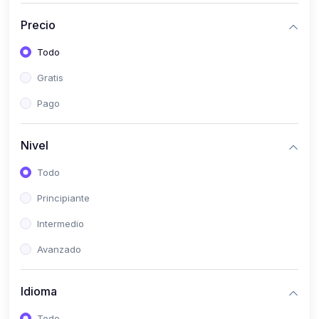
(0)
Bioestadística
Precio
(0)
Inglés I
Todo
(0)
Inglés II
Gratis
(0)
Fisiología I
Pago
(0)
Fisiología II
(0)
Microbiología I
Nivel
(0)
Microbiología II
Todo
(0)
Bioquímica I
Principiante
(0)
Bioquímica II
Intermedio
(0)
Genética
Avanzado
(0)
Parasitología
Idioma
(0)
Psicología Médica
(0)
Patología
Todo