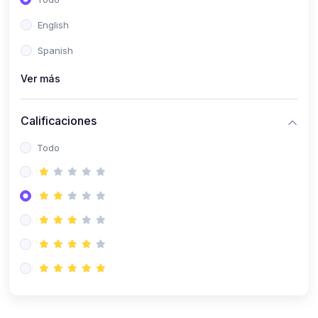
(0)
Patología Especial
English
(0)
Semiología I
Spanish
(0)
Semiología II
Ver más
(0)
Farmacología I
Calificaciones
(0)
Farmacología II
Todo
(0)
Fisiopatología
(0)
Antropología Física
(0)
Imagenología
(0)
Epidemiología
(0)
Cirugía I: Técnica y Anestesiología
(0)
Cirugía II: Tórax
(0)
Cirugía II: Abdomen