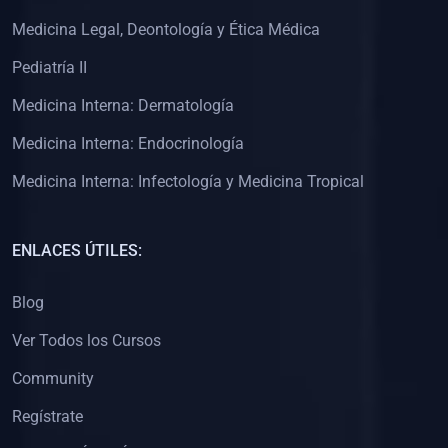
(0)
Clínica de Obstetricia
Medicina Legal, Deontología y Ética Médica
(0)
Clínica de Pediatría
Pediatría II
(0)
Clínica de Medicina Interna
Medicina Interna: Dermatología
(0)
Interculturalidad
Medicina Interna: Endocrinología
(0)
Idiomas
Medicina Interna: Infectología y Medicina Tropical
(0)
2. CLASES EN VIVO
(0)
Por iniciarse
ENLACES ÚTILES:
(0)
En proceso
Blog
(0)
3. CONFERENCIAS
Ver Todos los Cursos
(0)
Por iniciar
Community
(0)
En pleno proceso
Regístrate
(0)
4. RESOLUCIÓN DE PROBLEMAS