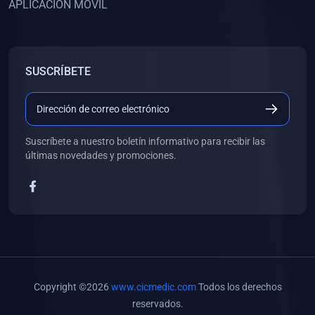
APLICACIÓN MÓVIL
(0)
Banco de Preguntas
(0)
Exámenes
(0)
Tareas
SUSCRÍBETE
(0)
5. REFORZAMIENTO ACADÉMICO
(0)
Personal
(0)
Grupal
Suscríbete a nuestro boletín informativo para recibir las
últimas novedades y promociones.
(0)
6. LIBROS
(0)
Libros de Anatomía
(0)
Libros de Histología
(0)
Libros de Embriología
(0)
Libros de Soporte Básico de la Vida
Copyright ©2026
www.cicmedic.com
Todos los derechos
(0)
Libros de Metodología de la Investigación
reservados.
(0)
Libros de Bioestadística