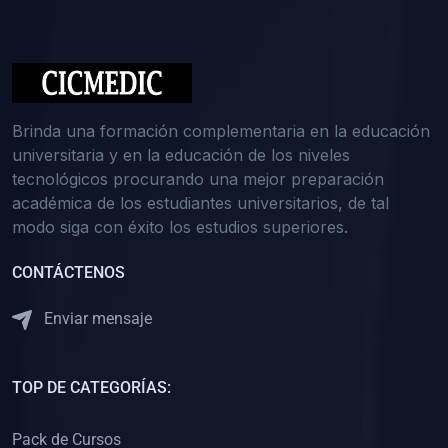
(0)
Medicina Interna: Nefrología
(0)
Medicina Interna: Hematología
(1)
Medicina Interna: Dermatología
(1)
Medicina Interna: Endocrinología
Brinda una formación complementaria en la educación
(1)
Medicina Interna: Infectología y Medicina Tropical
universitaria y en la educación de los niveles
tecnológicos procurando una mejor preparación
(0)
Gerencia y Administración de Salud
académica de los estudiantes universitarios, de tal
(1)
Medicina Legal, Deontología y Ética Médica
modo siga con éxito los estudios superiores.
(0)
Traumatología y Ortopedia
CONTÁCTENOS
(0)
Pediatría I
Enviar mensaje
(1)
Pediatría II
(0)
Ginecología y Obstetricia I
TOP DE CATEGORÍAS:
(0)
Ginecología y Obstetricia II
(0)
Clínica de Cirugía
Pack de Cursos